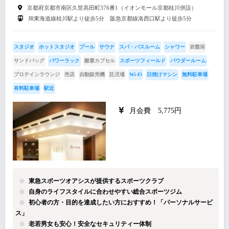
京都府京都市南区久世高田町376番1（イオンモール京都桂川併設）
JR東海道線桂川駅より徒歩5分 阪急京都線洛西口駅より徒歩5分
スタジオ
ホットスタジオ
プール
サウナ
スパ・バスルーム
シャワー
岩盤浴
サンドバッグ
パワーラック
酸素カプセル
スポーツフィールド
パウダールーム
プロテインラウンジ
売店
自動販売機
託児場
Wi-Fi
日焼けマシン
無料駐車場
有料駐車場
駅近
月会費 5,775円
東急スポーツオアシスが提供するスポーツクラブ
自身のライフスタイルに合わせやすい総合スポーツジム
初心者の方・目的を達成したい方におすすめ！「パーソナルサービ
ス」
老若男女も安心！安全なセキュリティー体制