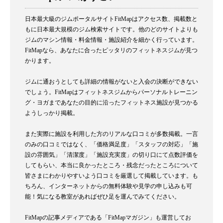
日本最大級のジムポータルサイトFitMapはアクセス数、掲載数と
もに日本最大規模のジム検索サイトです。他のどのサイトよりも
ジムのマシン情報・料金情報・施設紹介を細かく行っています。
FitMapなら、あなたに合ったピッタリのフィットネスジムが見つ
かります。
ジムに通おうとしても詳細の情報がないと入会の決断ができない
でしょう。FitMapはフィットネスジムからパーソナルトレーニン
グ・ヨガまであなたの目的に沿ったフィットネス施設が見つかる
ようしっかり掲載。
また実際に施設を利用した方のリアルな口コミが多数掲載。一言
のみの口コミではなく、「価格満足度」「スタッフの対応」「施
設の雰囲気」「清潔度」「施設充実度」の切り口にて点数評価を
してもらい、本当に良かったところ・残念だったところについて
皆さまにわかりやすいよう口コミを厳選して掲載しています。も
ちろん、インターネットからの無料体験や見学の申し込みも可
能！気になる教室があればぜひ足を運んでみてください。
FitMapの記事メディアである「FitMapマガジン」も運営してお