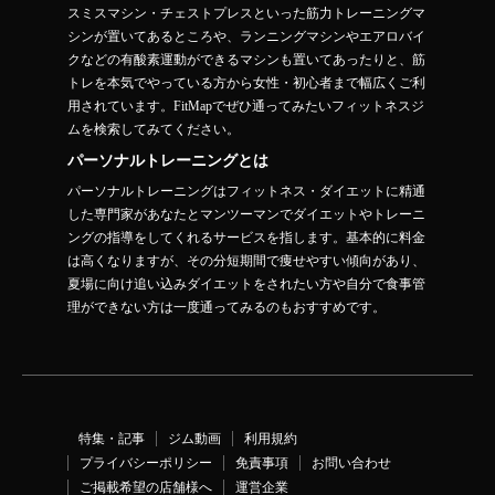
スミスマシン・チェストプレスといった筋力トレーニングマ
シンが置いてあるところや、ランニングマシンやエアロバイ
クなどの有酸素運動ができるマシンも置いてあったりと、筋
トレを本気でやっている方から女性・初心者まで幅広くご利
用されています。FitMapでぜひ通ってみたいフィットネスジ
ムを検索してみてください。
パーソナルトレーニングとは
パーソナルトレーニングはフィットネス・ダイエットに精通
した専門家があなたとマンツーマンでダイエットやトレーニ
ングの指導をしてくれるサービスを指します。基本的に料金
は高くなりますが、その分短期間で痩せやすい傾向があり、
夏場に向け追い込みダイエットをされたい方や自分で食事管
理ができない方は一度通ってみるのもおすすめです。
特集・記事
ジム動画
利用規約
プライバシーポリシー
免責事項
お問い合わせ
ご掲載希望の店舗様へ
運営企業