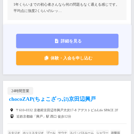
1年くらいまでの初心者さんなら何の問題もなく通える感じです。
平均点に強度2くらいのレッ…
詳細を見る
体験・入会を申し込む
24時間営業
chocoZAP(ちょこざっぷ)京田辺興戸
〒610-0332 京都府京田辺市興戸犬伏17-8 アデストビルLife SPACE 2F
近鉄京都線「興戸」駅 西口 徒歩12分
スタジオ
ホットスタジオ
プール
サウナ
スパ・バスルーム
シャワー
岩盤浴