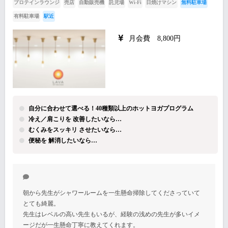
プロテインラウンジ
売店
自動販売機
託児場
Wi-Fi
日焼けマシン
無料駐車場
有料駐車場
駅近
月会費 8,800円
自分に合わせて選べる！40種類以上のホットヨガプログラム
冷え／肩こりを 改善したいなら…
むくみをスッキリ させたいなら…
便秘を 解消したいなら…
朝から先生がシャワールームを一生懸命掃除してくださっていて
とても綺麗。
先生はレベルの高い先生もいるが、経験の浅めの先生が多いイメ
ージだが一生懸命丁寧に教えてくれます。