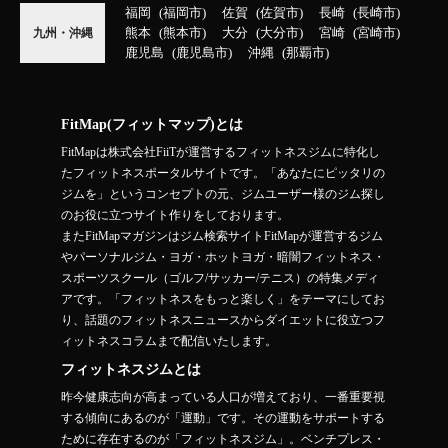
福岡
福岡市
佐賀
佐賀市
長崎
長崎市
熊本
熊本市
大分
大分市
宮崎
宮崎市
九州・沖縄
鹿児島
鹿児島市
沖縄
那覇市
FitMap(フィットマップ)とは
FitMapは株式会社FiiTが運営するフィットネスジムに特化し
たフィットネスポータルサイトです。「あなたにピッタリの
ジムを」というコンセプトの元、ジムユーザー様のジム探し
のお役に立つサイト作りをしております。
またFitMapマガジンはジム検索サイトFitMapが運営するジム
やパーソナルジム・ヨガ・ホットヨガ・暗闇フィットネス・
スポーツスクール（ゴルフ/サッカー/テニス）の特集メディ
アです。「フィットネスをもっと楽しく」をテーマにしてお
り、話題のフィットネスニュースからダイエットに役立つフ
ィットネスコラムまで配信いたします。
フィットネスジムとは
昨今健康志向が高まっている人口が増えており、一番重要視
する傾向にあるのが「運動」です。その運動をサポートする
ために存在するのが「フィットネスジム」。ベンチプレス・