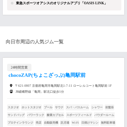
東急スポーツオアシスのオリジナルアプリ「OASIS LINK」
向日市周辺の人気ジム一覧
24時間営業
chocoZAP(ちょこざっぷ)亀岡駅前
〒621-0807 京都府亀岡市亀岡駅北1-7-11 ローレルコート亀岡駅前 1F
JR嵯峨野線「亀岡」駅北口徒歩1分
スタジオ
ホットスタジオ
プール
サウナ
スパ・バスルーム
シャワー
岩盤浴
サンドバッグ
パワーラック
酸素カプセル
スポーツフィールド
パウダールーム
プロテインラウンジ
売店
自動販売機
託児場
Wi-Fi
日焼けマシン
無料駐車場