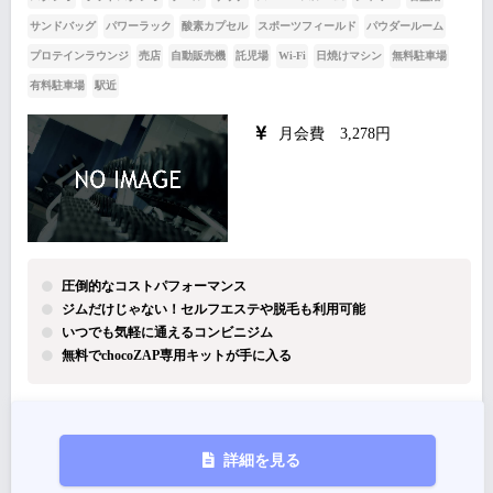
サンドバッグ
パワーラック
酸素カプセル
スポーツフィールド
パウダールーム
プロテインラウンジ
売店
自動販売機
託児場
Wi-Fi
日焼けマシン
無料駐車場
有料駐車場
駅近
月会費 3,278円
圧倒的なコストパフォーマンス
ジムだけじゃない！セルフエステや脱毛も利用可能
いつでも気軽に通えるコンビニジム
無料でchocoZAP専用キットが手に入る
詳細を見る