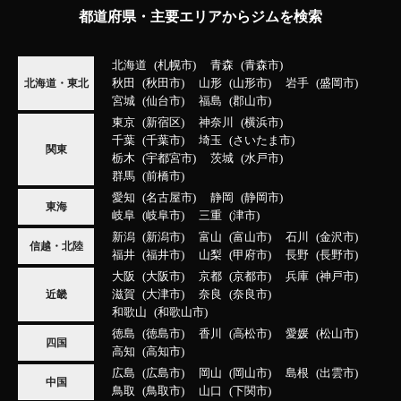
都道府県・主要エリアからジムを検索
北海道
札幌市
青森
青森市
秋田
秋田市
山形
山形市
岩手
盛岡市
北海道・東北
宮城
仙台市
福島
郡山市
東京
新宿区
神奈川
横浜市
千葉
千葉市
埼玉
さいたま市
関東
栃木
宇都宮市
茨城
水戸市
群馬
前橋市
愛知
名古屋市
静岡
静岡市
東海
岐阜
岐阜市
三重
津市
新潟
新潟市
富山
富山市
石川
金沢市
信越・北陸
福井
福井市
山梨
甲府市
長野
長野市
大阪
大阪市
京都
京都市
兵庫
神戸市
滋賀
大津市
奈良
奈良市
近畿
和歌山
和歌山市
徳島
徳島市
香川
高松市
愛媛
松山市
四国
高知
高知市
広島
広島市
岡山
岡山市
島根
出雲市
中国
鳥取
鳥取市
山口
下関市