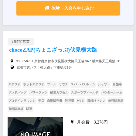
体験・入会を申し込む
24時間営業
chocoZAP(ちょこざっぷ)伏見横大路
〒612-8291 京都府京都市伏見区横大路天王後38-2 横大路天王店舗 1F
京都市営バス「横大路」下車徒歩1分
スタジオ
ホットスタジオ
プール
サウナ
スパ・バスルーム
シャワー
岩盤浴
サンドバッグ
パワーラック
酸素カプセル
スポーツフィールド
パウダールーム
プロテインラウンジ
売店
自動販売機
託児場
Wi-Fi
日焼けマシン
無料駐車場
有料駐車場
駅近
月会費 3,278円