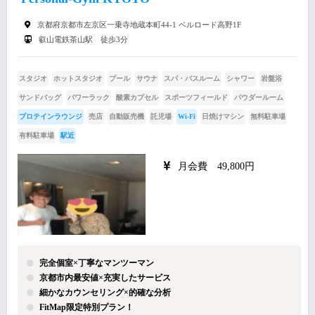
京都府京都市左京区一乗寺地蔵本町44-1 ベルロード高野1F
叡山電鉄茶山駅 徒歩3分
スタジオ
ホットスタジオ
プール
サウナ
スパ・バスルーム
シャワー
岩盤浴
サンドバッグ
パワーラック
酸素カプセル
スポーツフィールド
パウダールーム
プロテインラウンジ
売店
自動販売機
託児場
Wi-Fi
日焼けマシン
無料駐車場
有料駐車場
駅近
月会費 49,800円
完全個室×丁寧なマンツーマン
京都市内最安値×充実したサービス
細かなカウンセリング×的確な分析
FitMap限定特別プラン！