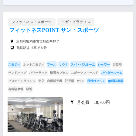
フィットネス・スポーツ
ヨガ・ピラティス
フィットネスPOINT サン・スポーツ
京都府亀岡市古世町西向林７
亀岡駅より車で６分
スタジオ
ホットスタジオ
プール
サウナ
スパ・バスルーム
シャワー
岩盤浴
サンドバッグ
パワーラック
酸素カプセル
スポーツフィールド
パウダールーム
プロテインラウンジ
売店
自動販売機
託児場
Wi-Fi
日焼けマシン
無料駐車場
有料駐車場
駅近
月会費 10,780円