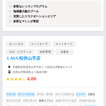
多彩なレッスンプログラム
地域最大級のプール
充実したリラクゼーションエリア
多彩なマシンが常設
ホットヨガ
マットキープ
マットキープ
ヨガ・ピラティス
女性専用
水素水
LAVA 松井山手店
京都府京田辺市山手中央１-２松井山手駅前ビル１F
松井山手駅改札より徒歩30秒
4.00
★★★★☆
スタジオ
ホットスタジオ
プール
サウナ
スパ・バスルーム
シャワー
岩盤浴
サンドバッグ
パワーラック
酸素カプセル
スポーツフィールド
パウダールーム