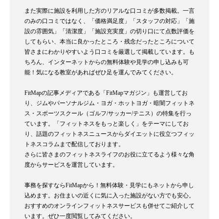
また実際に施設を利用した方のリアルな口コミが多数掲載。一言
のみの口コミではなく、「価格満足度」「スタッフの対応」「施
設の雰囲気」「清潔度」「施設充実度」の切り口にて点数評価を
してもらい、本当に良かったところ・残念だったところについて
皆さまにわかりやすいよう口コミを厳選して掲載しています。も
ちろん、インターネットからの無料体験や見学の申し込みも可
能！気になる教室があればぜひ足を運んでみてください。
FitMapの記事メディアである「FitMapマガジン」も運営してお
り、ジムやパーソナルジム・ヨガ・ホットヨガ・暗闇フィットネ
ス・スポーツスクール（ゴルフ/サッカー/テニス）の特集を行っ
ています。「フィットネスをもっと楽しく」をテーマにしてお
り、話題のフィットネスニュースからダイエットに役立つフィッ
トネスコラムまで配信しております。
さらに皆さまのフィットネスライフのお役に立てるよう様々な角
度からサービスを運営しています。
事務を探すならFitMapから！無料体験・見学にもネットから申し
込めます。お住まいの近くに気に入った施設がない方でも安心。
おすすめのオンラインフィットネスサービスも併せてご紹介して
います。ぜひ一度閲覧してみてください。