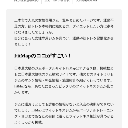
緑が丘駅(兵庫県)
広野ゴルフ場前駅
大村駅(兵庫県)
三木市で人気の女性専用ジム一覧をまとめたページです。運動不
足の方、筋トレを本格的に始める方、ダイエットしたい方は参考
になりましたでしょうか。
自分に合った女性専用ジムを見つけ、運動や筋トレを習慣化させ
ましょう！
FitMapのココがすごい！
日本最大級のジムポータルサイトFitMapはアクセス数、掲載数と
もに日本最大規模のジム検索サイトです。他のどのサイトよりも
ジムのマシン情報・料金情報・施設紹介を細かく行っています。
FitMapなら、あなたに合ったピッタリのフィットネスジムが見つ
かります。
ジムに通おうとしても詳細の情報がないと入会の決断ができない
でしょう。FitMapはフィットネスジムからパーソナルトレーニン
グ・ヨガまであなたの目的に沿ったフィットネス施設が見つかる
ようしっかり掲載。