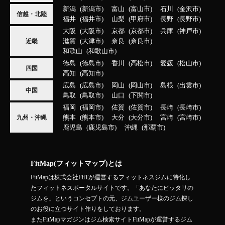
新潟
新潟市
富山
富山市
石川
金沢市
信越・北陸
福井
福井市
山梨
甲府市
長野
長野市
大阪
大阪市
京都
京都市
兵庫
神戸市
滋賀
大津市
奈良
奈良市
近畿
和歌山
和歌山市
徳島
徳島市
香川
高松市
愛媛
松山市
四国
高知
高知市
広島
広島市
岡山
岡山市
島根
出雲市
中国
鳥取
鳥取市
山口
下関市
福岡
福岡市
佐賀
佐賀市
長崎
長崎市
熊本
熊本市
大分
大分市
宮崎
宮崎市
九州・沖縄
鹿児島
鹿児島市
沖縄
那覇市
FitMap(フィットマップ)とは
FitMapは株式会社FiiTが運営するフィットネスジムに特化し
たフィットネスポータルサイトです。「あなたにピッタリの
ジムを」というコンセプトの元、ジムユーザー様のジム探し
のお役に立つサイト作りをしております。
またFitMapマガジンはジム検索サイトFitMapが運営するジム