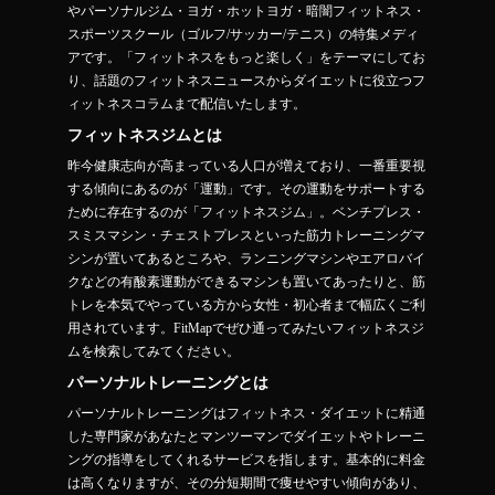
やパーソナルジム・ヨガ・ホットヨガ・暗闇フィットネス・
スポーツスクール（ゴルフ/サッカー/テニス）の特集メディ
アです。「フィットネスをもっと楽しく」をテーマにしてお
り、話題のフィットネスニュースからダイエットに役立つフ
ィットネスコラムまで配信いたします。
フィットネスジムとは
昨今健康志向が高まっている人口が増えており、一番重要視
する傾向にあるのが「運動」です。その運動をサポートする
ために存在するのが「フィットネスジム」。ベンチプレス・
スミスマシン・チェストプレスといった筋力トレーニングマ
シンが置いてあるところや、ランニングマシンやエアロバイ
クなどの有酸素運動ができるマシンも置いてあったりと、筋
トレを本気でやっている方から女性・初心者まで幅広くご利
用されています。FitMapでぜひ通ってみたいフィットネスジ
ムを検索してみてください。
パーソナルトレーニングとは
パーソナルトレーニングはフィットネス・ダイエットに精通
した専門家があなたとマンツーマンでダイエットやトレーニ
ングの指導をしてくれるサービスを指します。基本的に料金
は高くなりますが、その分短期間で痩せやすい傾向があり、