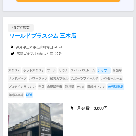
24時間営業
ワールドプラスジム 三木店
兵庫県三木市志染町青山6-15-1
広野ゴルフ場前駅より車で5分
スタジオ
ホットスタジオ
プール
サウナ
スパ・バスルーム
シャワー
岩盤浴
サンドバッグ
パワーラック
酸素カプセル
スポーツフィールド
パウダールーム
プロテインラウンジ
売店
自動販売機
託児場
Wi-Fi
日焼けマシン
無料駐車場
有料駐車場
駅近
月会費 8,800円