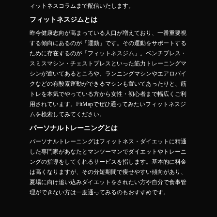
ィットネスコラムまで配信いたします。
フィットネスジムとは
昨今健康志向が高まっている人口が増えており、一番重要視
する傾向にあるのが「運動」です。その運動をサポートする
ために存在するのが「フィットネスジム」。ベンチプレス・
スミスマシン・チェストプレスといった筋力トレーニングマ
シンが置いてあるところや、ランニングマシンやエアロバイ
クなどの有酸素運動ができるマシンも置いてあったりと、筋
トレを本気でやっている方から女性・初心者まで幅広くご利
用されています。FitMapでぜひ通ってみたいフィットネスジ
ムを検索してみてください。
パーソナルトレーニングとは
パーソナルトレーニングはフィットネス・ダイエットに精通
した専門家があなたとマンツーマンでダイエットやトレーニ
ングの指導をしてくれるサービスを指します。基本的に料金
は高くなりますが、その分短期間で痩せやすい傾向があり、
夏場に向け追い込みダイエットをされたい方や自分で食事管
理ができない方は一度通ってみるのもおすすめです。