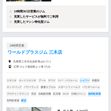
24時間365日営業のジム
充実したサービスが無料でご利用
充実したマシン特化型ジム
24時間営業
ワールドプラスジム 三木店
兵庫県三木市志染町青山6-15-1
広野ゴルフ場前駅より車で5分
スタジオ
ホットスタジオ
プール
サウナ
スパ・バスルーム
シャワー
岩盤浴
サンドバッグ
パワーラック
酸素カプセル
スポーツフィールド
パウダールーム
プロテインラウンジ
売店
自動販売機
託児場
Wi-Fi
日焼けマシン
無料駐車場
有料駐車場
駅近