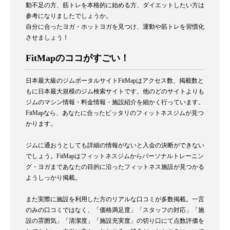
動不足の方、筋トレを本格的に始める方、ダイエットしたい方は
参考になりましたでしょうか。
自分に合ったヨガ・ホットヨガを見つけ、運動や筋トレを習慣化
させましょう！
FitMapのココがすごい！
日本最大級のジムポータルサイトFitMapはアクセス数、掲載数と
もに日本最大規模のジム検索サイトです。他のどのサイトよりも
ジムのマシン情報・料金情報・施設紹介を細かく行っています。
FitMapなら、あなたに合ったピッタリのフィットネスジムが見つ
かります。
ジムに通おうとしても詳細の情報がないと入会の決断ができない
でしょう。FitMapはフィットネスジムからパーソナルトレーニン
グ・ヨガまであなたの目的に沿ったフィットネス施設が見つかる
ようしっかり掲載。
また実際に施設を利用した方のリアルな口コミが多数掲載。一言
のみの口コミではなく、「価格満足度」「スタッフの対応」「施
設の雰囲気」「清潔度」「施設充実度」の切り口にて点数評価を