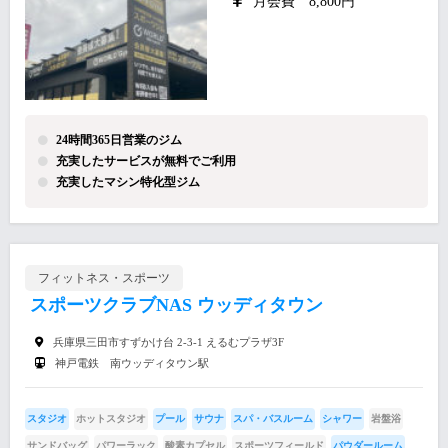
月会費 8,800円
24時間365日営業のジム
充実したサービスが無料でご利用
充実したマシン特化型ジム
フィットネス・スポーツ
スポーツクラブNAS ウッディタウン
兵庫県三田市すずかけ台 2-3-1 えるむプラザ3F
神戸電鉄 南ウッディタウン駅
スタジオ
ホットスタジオ
プール
サウナ
スパ・バスルーム
シャワー
岩盤浴
サンドバッグ
パワーラック
酸素カプセル
スポーツフィールド
パウダールーム