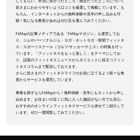
してもらい、本当に良かったところ・残念だったところについて
皆さまにわかりやすいよう口コミを厳選して掲載しています。も
ちろん、インターネットからの無料体験や見学の申し込みも可
能！気になる教室があればぜひ足を運んでみてください。
FitMapの記事メディアである「FitMapマガジン」も運営してお
り、ジムやパーソナルジム・ヨガ・ホットヨガ・暗闇フィットネ
ス・スポーツスクール（ゴルフ/サッカー/テニス）の特集を行っ
ています。「フィットネスをもっと楽しく」をテーマにしてお
り、話題のフィットネスニュースからダイエットに役立つフィッ
トネスコラムまで配信しております。
さらに皆さまのフィットネスライフのお役に立てるよう様々な角
度からサービスを運営しています。
事務を探すならFitMapから！無料体験・見学にもネットから申し
込めます。お住まいの近くに気に入った施設がない方でも安心。
おすすめのオンラインフィットネスサービスも併せてご紹介して
います。ぜひ一度閲覧してみてください。