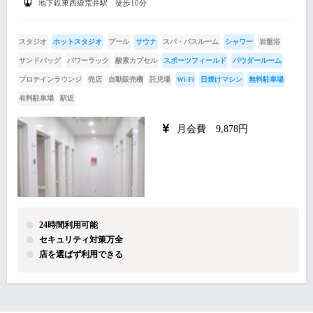
地下鉄東西線荒井駅 徒歩10分
スタジオ
ホットスタジオ
プール
サウナ
スパ・バスルーム
シャワー
岩盤浴
サンドバッグ
パワーラック
酸素カプセル
スポーツフィールド
パウダールーム
プロテインラウンジ
売店
自動販売機
託児場
Wi-Fi
日焼けマシン
無料駐車場
有料駐車場
駅近
月会費 9,878円
24時間利用可能
セキュリティ対策万全
店を選ばず利用できる