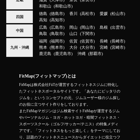
滋賀
大津市
奈良
奈良市
近畿
和歌山
和歌山市
徳島
徳島市
香川
高松市
愛媛
松山市
四国
高知
高知市
広島
広島市
岡山
岡山市
島根
出雲市
中国
鳥取
鳥取市
山口
下関市
福岡
福岡市
佐賀
佐賀市
長崎
長崎市
熊本
熊本市
大分
大分市
宮崎
宮崎市
九州・沖縄
鹿児島
鹿児島市
沖縄
那覇市
FitMap(フィットマップ)とは
FitMapは株式会社FiiTが運営するフィットネスジムに特化し
たフィットネスポータルサイトです。「あなたにピッタリの
ジムを」というコンセプトの元、ジムユーザー様のジム探し
のお役に立つサイト作りをしております。
またFitMapマガジンはジム検索サイトFitMapが運営するジム
やパーソナルジム・ヨガ・ホットヨガ・暗闇フィットネス・
スポーツスクール（ゴルフ/サッカー/テニス）の特集メディ
アです。「フィットネスをもっと楽しく」をテーマにしてお
り、話題のフィットネスニュースからダイエットに役立つフ