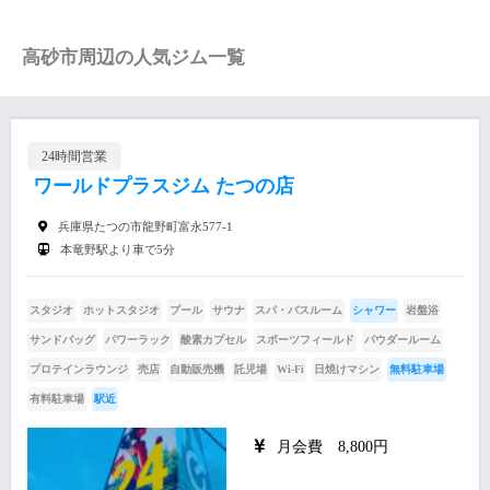
高砂市周辺の人気ジム一覧
24時間営業
ワールドプラスジム たつの店
兵庫県たつの市龍野町富永577-1
本竜野駅より車で5分
スタジオ
ホットスタジオ
プール
サウナ
スパ・バスルーム
シャワー
岩盤浴
サンドバッグ
パワーラック
酸素カプセル
スポーツフィールド
パウダールーム
プロテインラウンジ
売店
自動販売機
託児場
Wi-Fi
日焼けマシン
無料駐車場
有料駐車場
駅近
月会費 8,800円