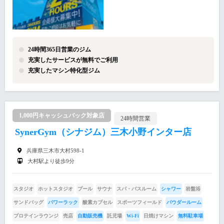
24時間365日営業のジム
充実したサービスが無料でご利用
充実したマシン特化型ジム
1,000円キャッシュバック対象店
24時間営業
SynerGym（シナジム）三木小野インター店
兵庫県三木市大村598-1
大村駅より徒歩9分
スタジオ
ホットスタジオ
プール
サウナ
スパ・バスルーム
シャワー
岩盤浴
サンドバッグ
パワーラック
酸素カプセル
スポーツフィールド
パウダールーム
プロテインラウンジ
売店
自動販売機
託児場
Wi-Fi
日焼けマシン
無料駐車場