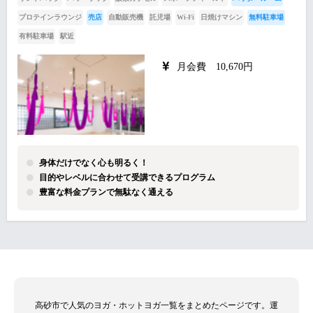
プロテインラウンジ
売店
自動販売機
託児場
Wi-Fi
日焼けマシン
無料駐車場
有料駐車場
駅近
月会費 10,670円
身体だけでなく心も明るく！
目的やレベルに合わせて受講できるプログラム
豊富な料金プランで無駄なく通える
高砂市で人気のヨガ・ホットヨガ一覧をまとめたページです。運