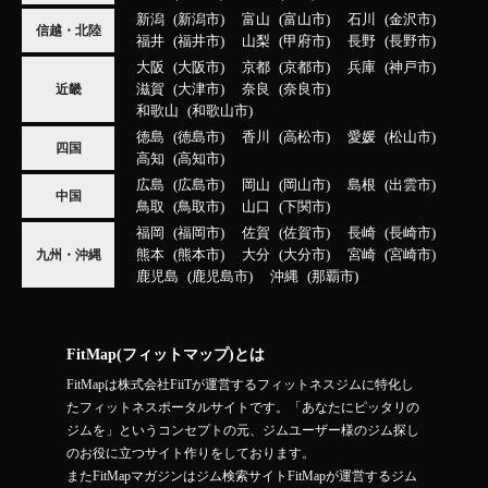
新潟
新潟市
富山
富山市
石川
金沢市
信越・北陸
福井
福井市
山梨
甲府市
長野
長野市
大阪
大阪市
京都
京都市
兵庫
神戸市
滋賀
大津市
奈良
奈良市
近畿
和歌山
和歌山市
徳島
徳島市
香川
高松市
愛媛
松山市
四国
高知
高知市
広島
広島市
岡山
岡山市
島根
出雲市
中国
鳥取
鳥取市
山口
下関市
福岡
福岡市
佐賀
佐賀市
長崎
長崎市
熊本
熊本市
大分
大分市
宮崎
宮崎市
九州・沖縄
鹿児島
鹿児島市
沖縄
那覇市
FitMap(フィットマップ)とは
FitMapは株式会社FiiTが運営するフィットネスジムに特化し
たフィットネスポータルサイトです。「あなたにピッタリの
ジムを」というコンセプトの元、ジムユーザー様のジム探し
のお役に立つサイト作りをしております。
またFitMapマガジンはジム検索サイトFitMapが運営するジム