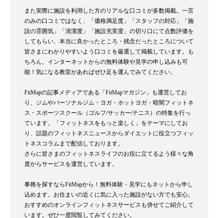
また実際に施設を利用した方のリアルな口コミが多数掲載。一言
のみの口コミではなく、「価格満足度」「スタッフの対応」「施
設の雰囲気」「清潔度」「施設充実度」の切り口にて点数評価を
してもらい、本当に良かったところ・残念だったところについて
皆さまにわかりやすいよう口コミを厳選して掲載しています。も
ちろん、インターネットからの無料体験や見学の申し込みも可
能！気になる教室があればぜひ足を運んでみてください。
FitMapの記事メディアである「FitMapマガジン」も運営してお
り、ジムやパーソナルジム・ヨガ・ホットヨガ・暗闇フィットネ
ス・スポーツスクール（ゴルフ/サッカー/テニス）の特集を行っ
ています。「フィットネスをもっと楽しく」をテーマにしてお
り、話題のフィットネスニュースからダイエットに役立つフィッ
トネスコラムまで配信しております。
さらに皆さまのフィットネスライフのお役に立てるよう様々な角
度からサービスを運営しています。
事務を探すならFitMapから！無料体験・見学にもネットから申し
込めます。お住まいの近くに気に入った施設がない方でも安心。
おすすめのオンラインフィットネスサービスも併せてご紹介して
います。ぜひ一度閲覧してみてください。