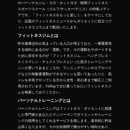
やパーソナルジム・ヨガ・ホットヨガ・暗闇フィットネス・
スポーツスクール（ゴルフ/サッカー/テニス）の特集メディ
アです。「フィットネスをもっと楽しく」をテーマにしてお
り、話題のフィットネスニュースからダイエットに役立つフ
ィットネスコラムまで配信いたします。
フィットネスジムとは
昨今健康志向が高まっている人口が増えており、一番重要視
する傾向にあるのが「運動」です。その運動をサポートする
ために存在するのが「フィットネスジム」。ベンチプレス・
スミスマシン・チェストプレスといった筋力トレーニングマ
シンが置いてあるところや、ランニングマシンやエアロバイ
クなどの有酸素運動ができるマシンも置いてあったりと、筋
トレを本気でやっている方から女性・初心者まで幅広くご利
用されています。FitMapでぜひ通ってみたいフィットネスジ
ムを検索してみてください。
パーソナルトレーニングとは
パーソナルトレーニングはフィットネス・ダイエットに精通
した専門家があなたとマンツーマンでダイエットやトレーニ
ングの指導をしてくれるサービスを指します。基本的に料金
は高くなりますが、その分短期間で痩せやすい傾向があり、