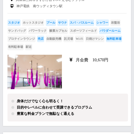
神戸電鉄 南ウッディタウン駅
スタジオ
ホットスタジオ
プール
サウナ
スパ・バスルーム
シャワー
岩盤浴
サンドバッグ
パワーラック
酸素カプセル
スポーツフィールド
パウダールーム
プロテインラウンジ
売店
自動販売機
託児場
Wi-Fi
日焼けマシン
無料駐車場
有料駐車場
駅近
月会費 10,670円
身体だけでなく心も明るく！
目的やレベルに合わせて受講できるプログラム
豊富な料金プランで無駄なく通える