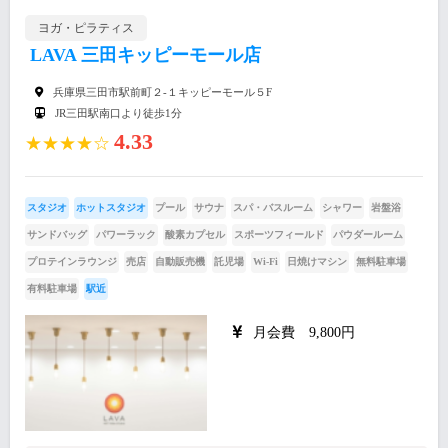
ヨガ・ピラティス
LAVA 三田キッピーモール店
兵庫県三田市駅前町２-１キッピーモール５F
JR三田駅南口より徒歩1分
4.33
★★★★☆
スタジオ
ホットスタジオ
プール
サウナ
スパ・バスルーム
シャワー
岩盤浴
サンドバッグ
パワーラック
酸素カプセル
スポーツフィールド
パウダールーム
プロテインラウンジ
売店
自動販売機
託児場
Wi-Fi
日焼けマシン
無料駐車場
有料駐車場
駅近
月会費 9,800円