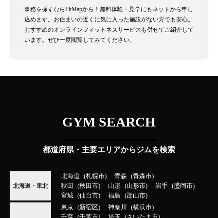
事務を探すならFitMapから！無料体験・見学にもネットから申し
込めます。お住まいの近くに気に入った施設がない方でも安心。
おすすめのオンラインフィットネスサービスも併せてご紹介して
います。ぜひ一度閲覧してみてください。
GYM SEARCH
都道府県・主要エリアからジムを検索
北海道
札幌市
青森
青森市
秋田
秋田市
山形
山形市
岩手
盛岡市
北海道・東北
宮城
仙台市
福島
郡山市
東京
新宿区
神奈川
横浜市
千葉
千葉市
埼玉
さいたま市