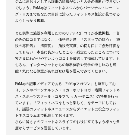
ジムに通おうとしても詳細の情報がないと入会の決断ができない
でしょう。FitMapはフィットネスジムからパーソナルトレーニン
グ・ヨガまであなたの目的に沿ったフィットネス施設が見つかる
ようしっかり掲載。
また実際に施設を利用した方のリアルな口コミが多数掲載。一言
のみの口コミではなく、「価格満足度」「スタッフの対応」「施
設の雰囲気」「清潔度」「施設充実度」の切り口にて点数評価を
してもらい、本当に良かったところ・残念だったところについて
皆さまにわかりやすいよう口コミを厳選して掲載しています。も
ちろん、インターネットからの無料体験や見学の申し込みも可
能！気になる教室があればぜひ足を運んでみてください。
FitMapの記事メディアである「FitMapマガジン」も運営してお
り、ジムやパーソナルジム・ヨガ・ホットヨガ・暗闇フィットネ
ス・スポーツスクール（ゴルフ/サッカー/テニス）の特集を行っ
ています。「フィットネスをもっと楽しく」をテーマにしてお
り、話題のフィットネスニュースからダイエットに役立つフィッ
トネスコラムまで配信しております。
さらに皆さまのフィットネスライフのお役に立てるよう様々な角
度からサービスを運営しています。