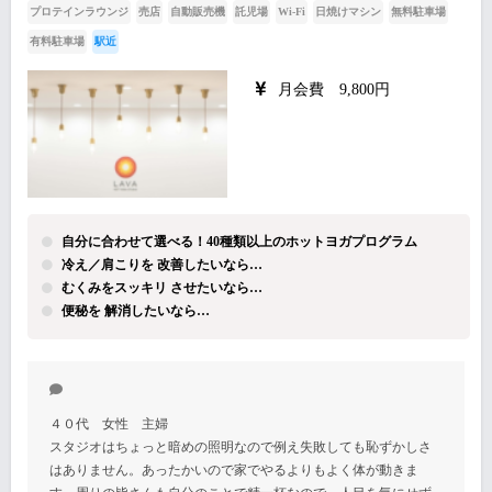
プロテインラウンジ
売店
自動販売機
託児場
Wi-Fi
日焼けマシン
無料駐車場
有料駐車場
駅近
月会費 9,800円
自分に合わせて選べる！40種類以上のホットヨガプログラム
冷え／肩こりを 改善したいなら…
むくみをスッキリ させたいなら…
便秘を 解消したいなら…
４０代 女性 主婦
スタジオはちょっと暗めの照明なので例え失敗しても恥ずかしさ
はありません。あったかいので家でやるよりもよく体が動きま