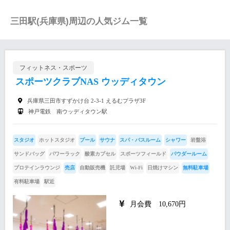
三田駅(兵庫県)周辺の人気ジム一覧
フィットネス・スポーツ
スポーツクラブNAS ウッディタウン
兵庫県三田市すずかけ台 2-3-1 えるむプラザ3F
神戸電鉄 南ウッディタウン駅
スタジオ
ホットスタジオ
プール
サウナ
スパ・バスルーム
シャワー
岩盤浴
サンドバッグ
パワーラック
酸素カプセル
スポーツフィールド
パウダールーム
プロテインラウンジ
売店
自動販売機
託児場
Wi-Fi
日焼けマシン
無料駐車場
有料駐車場
駅近
月会費 10,670円