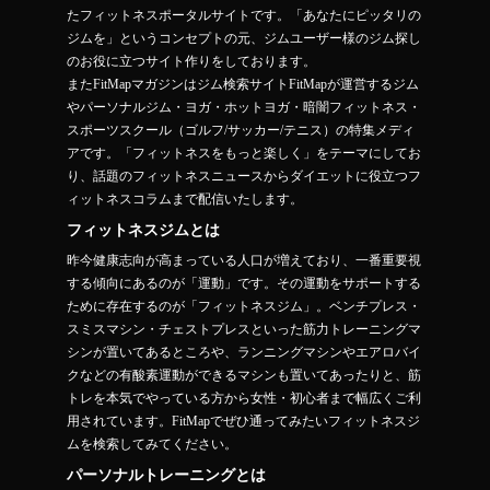
たフィットネスポータルサイトです。「あなたにピッタリの
ジムを」というコンセプトの元、ジムユーザー様のジム探し
のお役に立つサイト作りをしております。
またFitMapマガジンはジム検索サイトFitMapが運営するジム
やパーソナルジム・ヨガ・ホットヨガ・暗闇フィットネス・
スポーツスクール（ゴルフ/サッカー/テニス）の特集メディ
アです。「フィットネスをもっと楽しく」をテーマにしてお
り、話題のフィットネスニュースからダイエットに役立つフ
ィットネスコラムまで配信いたします。
フィットネスジムとは
昨今健康志向が高まっている人口が増えており、一番重要視
する傾向にあるのが「運動」です。その運動をサポートする
ために存在するのが「フィットネスジム」。ベンチプレス・
スミスマシン・チェストプレスといった筋力トレーニングマ
シンが置いてあるところや、ランニングマシンやエアロバイ
クなどの有酸素運動ができるマシンも置いてあったりと、筋
トレを本気でやっている方から女性・初心者まで幅広くご利
用されています。FitMapでぜひ通ってみたいフィットネスジ
ムを検索してみてください。
パーソナルトレーニングとは