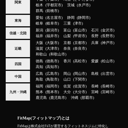
関東
栃木
宇都宮市
茨城
水戸市
群馬
前橋市
愛知
名古屋市
静岡
静岡市
東海
岐阜
岐阜市
三重
津市
新潟
新潟市
富山
富山市
石川
金沢市
信越・北陸
福井
福井市
山梨
甲府市
長野
長野市
大阪
大阪市
京都
京都市
兵庫
神戸市
滋賀
大津市
奈良
奈良市
近畿
和歌山
和歌山市
徳島
徳島市
香川
高松市
愛媛
松山市
四国
高知
高知市
広島
広島市
岡山
岡山市
島根
出雲市
中国
鳥取
鳥取市
山口
下関市
福岡
福岡市
佐賀
佐賀市
長崎
長崎市
熊本
熊本市
大分
大分市
宮崎
宮崎市
九州・沖縄
鹿児島
鹿児島市
沖縄
那覇市
FitMap(フィットマップ)とは
FitMapは株式会社FiiTが運営するフィットネスジムに特化し