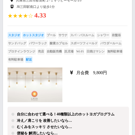
兵庫県三田市駅前町２-１キッピーモール５F
JR三田駅南口より徒歩1分
4.33
★★★★☆
スタジオ
ホットスタジオ
プール
サウナ
スパ・バスルーム
シャワー
岩盤浴
サンドバッグ
パワーラック
酸素カプセル
スポーツフィールド
パウダールーム
プロテインラウンジ
売店
自動販売機
託児場
Wi-Fi
日焼けマシン
無料駐車場
有料駐車場
駅近
月会費 9,800円
自分に合わせて選べる！40種類以上のホットヨガプログラム
冷え／肩こりを 改善したいなら…
むくみをスッキリ させたいなら…
便秘を 解消したいなら…