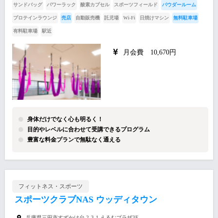
サンドバッグ
パワーラック
酸素カプセル
スポーツフィールド
パウダールーム
プロテインラウンジ
売店
自動販売機
託児場
Wi-Fi
日焼けマシン
無料駐車場
有料駐車場
駅近
月会費 10,670円
身体だけでなく心も明るく！
目的やレベルに合わせて受講できるプログラム
豊富な料金プランで無駄なく通える
フィットネス・スポーツ
スポーツクラブNAS ウッディタウン
兵庫県三田市すずかけ台 2-3-1 えるむプラザ3F