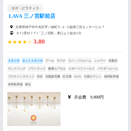
ヨガ・ピラティス
LAVA 三ノ宮駅前店
兵庫県神戸市中央区琴ノ緒町５-２-３協律三宮センタービル７
８Ｆ(受付７Ｆ)「三ノ宮駅」東口より徒歩1分
3.80
★★★★☆
スタジオ
ホットスタジオ
プール
サウナ
スパ・バスルーム
シャワー
岩盤浴
サンドバッグ
パワーラック
酸素カプセル
スポーツフィールド
パウダールーム
プロテインラウンジ
売店
自動販売機
託児場
Wi-Fi
日焼けマシン
無料駐車場
有料駐車場
駅近
月会費 9,800円