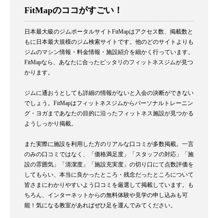
FitMapのココがすごい！
日本最大級のジムポータルサイトFitMapはアクセス数、掲載数と
もに日本最大規模のジム検索サイトです。他のどのサイトよりも
ジムのマシン情報・料金情報・施設紹介を細かく行っています。
FitMapなら、あなたに合ったピッタリのフィットネスジムが見つ
かります。
ジムに通おうとしても詳細の情報がないと入会の決断ができない
でしょう。FitMapはフィットネスジムからパーソナルトレーニン
グ・ヨガまであなたの目的に沿ったフィットネス施設が見つかる
ようしっかり掲載。
また実際に施設を利用した方のリアルな口コミが多数掲載。一言
のみの口コミではなく、「価格満足度」「スタッフの対応」「施
設の雰囲気」「清潔度」「施設充実度」の切り口にて点数評価を
してもらい、本当に良かったところ・残念だったところについて
皆さまにわかりやすいよう口コミを厳選して掲載しています。も
ちろん、インターネットからの無料体験や見学の申し込みも可
能！気になる教室があればぜひ足を運んでみてください。