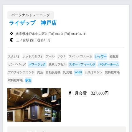
パーソナルトレーニング
ライザップ 神戸店
兵庫県神戸市中央区江戸町104 江戸町104ビル1F
三ノ宮駅 西口 徒歩10分
スタジオ
ホットスタジオ
プール
サウナ
スパ・バスルーム
シャワー
岩盤浴
サンドバッグ
パワーラック
酸素カプセル
スポーツフィールド
パウダールーム
プロテインラウンジ
売店
自動販売機
託児場
Wi-Fi
日焼けマシン
無料駐車場
有料駐車場
駅近
月会費 327,800円