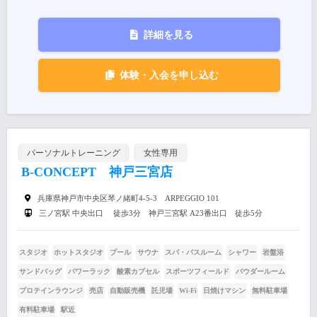
詳細を見る
体験・入会を申し込む
パーソナルトレーニング
女性専用
B-CONCEPT 神戸三宮店
兵庫県神戸市中央区琴ノ緒町4-5-3 ARPEGGIO 101
三ノ宮駅 中央出口 徒歩3分 神戸三宮駅 A23番出口 徒歩5分
スタジオ
ホットスタジオ
プール
サウナ
スパ・バスルーム
シャワー
岩盤浴
サンドバッグ
パワーラック
酸素カプセル
スポーツフィールド
パウダールーム
プロテインラウンジ
売店
自動販売機
託児場
Wi-Fi
日焼けマシン
無料駐車場
有料駐車場
駅近