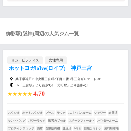
御影駅(阪神)周辺の人気ジム一覧
ヨガ・ピラティス
女性専用
ホットヨガloIve(ロイブ) 神戸三宮
兵庫県神戸市中央区三宮町2丁目11番3号三宮ゼロゲート 3F
JR「三宮駅」より徒歩9分 「元町駅」より徒歩4分
4.70
★★★★★
スタジオ
ホットスタジオ
プール
サウナ
スパ・バスルーム
シャワー
岩盤浴
サンドバッグ
パワーラック
酸素カプセル
スポーツフィールド
パウダールーム
プロテインラウンジ
売店
自動販売機
託児場
Wi-Fi
日焼けマシン
無料駐車場