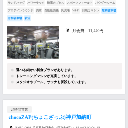
サンドバッグ
パワーラック
酸素カプセル
スポーツフィールド
パウダールーム
プロテインラウンジ
売店
自動販売機
託児場
Wi-Fi
日焼けマシン
無料駐車場
有料駐車場
駅近
月会費 11,440円
選べる細かい料金プランがあります。
トレーニングマシンが充実しています。
スタジオやプール、サウナも併設しています。
24時間営業
chocoZAP(ちょこざっぷ)神戸加納町
〒650-0001 兵庫県神戸市中央区加納町2-4-15 サワダビル 1F