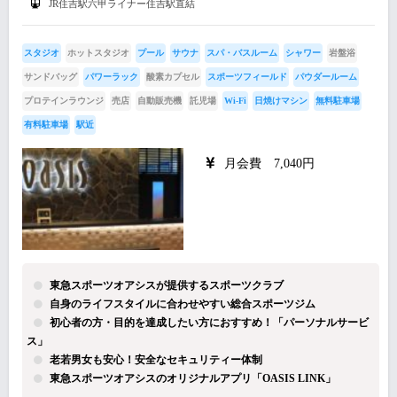
JR住吉駅六甲ライナー住吉駅直結
スタジオ
ホットスタジオ
プール
サウナ
スパ・バスルーム
シャワー
岩盤浴
サンドバッグ
パワーラック
酸素カプセル
スポーツフィールド
パウダールーム
プロテインラウンジ
売店
自動販売機
託児場
Wi-Fi
日焼けマシン
無料駐車場
有料駐車場
駅近
月会費 7,040円
東急スポーツオアシスが提供するスポーツクラブ
自身のライフスタイルに合わせやすい総合スポーツジム
初心者の方・目的を達成したい方におすすめ！「パーソナルサービ
ス」
老若男女も安心！安全なセキュリティー体制
東急スポーツオアシスのオリジナルアプリ「OASIS LINK」