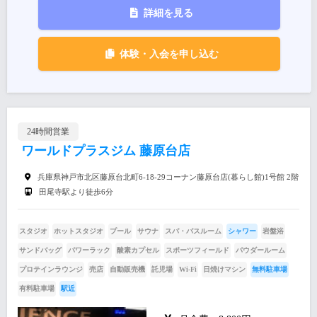
詳細を見る
体験・入会を申し込む
24時間営業
ワールドプラスジム 藤原台店
兵庫県神戸市北区藤原台北町6-18-29コーナン藤原台店(暮らし館)1号館 2階
田尾寺駅より徒歩6分
スタジオ
ホットスタジオ
プール
サウナ
スパ・バスルーム
シャワー
岩盤浴
サンドバッグ
パワーラック
酸素カプセル
スポーツフィールド
パウダールーム
プロテインラウンジ
売店
自動販売機
託児場
Wi-Fi
日焼けマシン
無料駐車場
有料駐車場
駅近