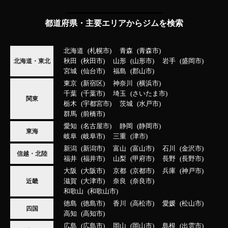
都道府県・主要エリアからジムを検索
北海道
札幌市
青森
青森市
秋田
秋田市
山形
山形市
岩手
盛岡市
北海道・東北
宮城
仙台市
福島
郡山市
東京
新宿区
神奈川
横浜市
千葉
千葉市
埼玉
さいたま市
関東
栃木
宇都宮市
茨城
水戸市
群馬
前橋市
愛知
名古屋市
静岡
静岡市
東海
岐阜
岐阜市
三重
津市
新潟
新潟市
富山
富山市
石川
金沢市
信越・北陸
福井
福井市
山梨
甲府市
長野
長野市
大阪
大阪市
京都
京都市
兵庫
神戸市
滋賀
大津市
奈良
奈良市
近畿
和歌山
和歌山市
徳島
徳島市
香川
高松市
愛媛
松山市
四国
高知
高知市
広島
広島市
岡山
岡山市
島根
出雲市