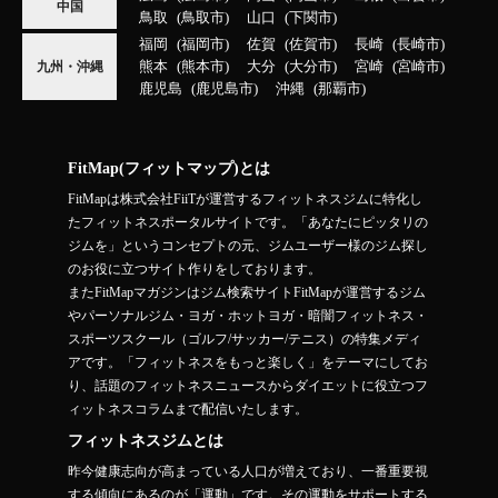
中国
鳥取
鳥取市
山口
下関市
福岡
福岡市
佐賀
佐賀市
長崎
長崎市
熊本
熊本市
大分
大分市
宮崎
宮崎市
九州・沖縄
鹿児島
鹿児島市
沖縄
那覇市
FitMap(フィットマップ)とは
FitMapは株式会社FiiTが運営するフィットネスジムに特化し
たフィットネスポータルサイトです。「あなたにピッタリの
ジムを」というコンセプトの元、ジムユーザー様のジム探し
のお役に立つサイト作りをしております。
またFitMapマガジンはジム検索サイトFitMapが運営するジム
やパーソナルジム・ヨガ・ホットヨガ・暗闇フィットネス・
スポーツスクール（ゴルフ/サッカー/テニス）の特集メディ
アです。「フィットネスをもっと楽しく」をテーマにしてお
り、話題のフィットネスニュースからダイエットに役立つフ
ィットネスコラムまで配信いたします。
フィットネスジムとは
昨今健康志向が高まっている人口が増えており、一番重要視
する傾向にあるのが「運動」です。その運動をサポートする