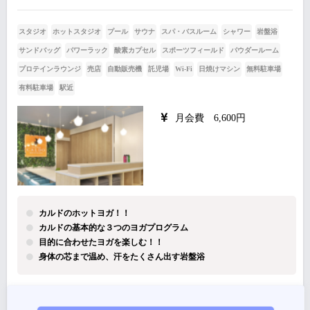
スタジオ
ホットスタジオ
プール
サウナ
スパ・バスルーム
シャワー
岩盤浴
サンドバッグ
パワーラック
酸素カプセル
スポーツフィールド
パウダールーム
プロテインラウンジ
売店
自動販売機
託児場
Wi-Fi
日焼けマシン
無料駐車場
有料駐車場
駅近
月会費 6,600円
カルドのホットヨガ！！
カルドの基本的な３つのヨガプログラム
目的に合わせたヨガを楽しむ！！
身体の芯まで温め、汗をたくさん出す岩盤浴