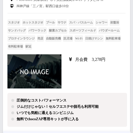
JR神戸線「三ノ宮」駅西口徒歩10分
スタジオ
ホットスタジオ
プール
サウナ
スパ・バスルーム
シャワー
岩盤浴
サンドバッグ
パワーラック
酸素カプセル
スポーツフィールド
パウダールーム
プロテインラウンジ
売店
自動販売機
託児場
Wi-Fi
日焼けマシン
無料駐車場
有料駐車場
駅近
月会費 3,278円
圧倒的なコストパフォーマンス
ジムだけじゃない！セルフエステや脱毛も利用可能
いつでも気軽に通えるコンビニジム
無料でchocoZAP専用キットが手に入る