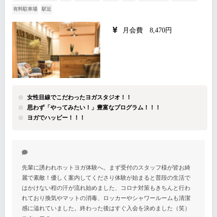
有料駐車場
駅近
月会費 8,470円
女性目線でこだわったヨガスタジオ！！
思わず「やってみたい！」豊富なプログラム！！！
ヨガでハッピー！！！
先輩に誘われホットヨガ体験へ。まず受付のスタッフ様が皆お綺
麗で素敵！優しく案内してくださり体験が始まると普段の生活で
はかけない程の汗が流れ始めました、コロナ対策もきちんと行わ
れており換気やマットの消毒、ロッカーやシャワールームも清潔
感に溢れていました。終わった後はすぐ入会を決めました（笑）