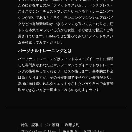
ために存在するのが「フィットネスジム」。ベンチプレス・
スミスマシン・チェストプレスといった筋力トレーニングマ
シンが置いてあるところや、ランニングマシンやエアロバイ
クなどの有酸素運動ができるマシンも置いてあったりと、筋
トレを本気でやっている方から女性・初心者まで幅広くご利
用されています。FitMapでぜひ通ってみたいフィットネスジ
ムを検索してみてください。
パーソナルトレーニングとは
パーソナルトレーニングはフィットネス・ダイエットに精通
した専門家があなたとマンツーマンでダイエットやトレーニ
ングの指導をしてくれるサービスを指します。基本的に料金
は高くなりますが、その分短期間で痩せやすい傾向があり、
夏場に向け追い込みダイエットをされたい方や自分で食事管
理ができない方は一度通ってみるのもおすすめです。
特集・記事
ジム動画
利用規約
プライバシーポリシー
免責事項
お問い合わせ