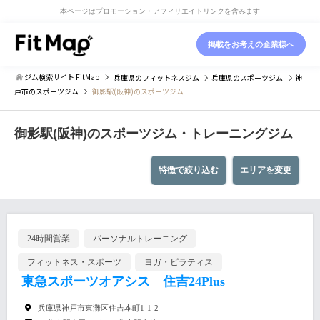
本ページはプロモーション・アフィリエイトリンクを含みます
掲載をお考えの企業様へ
ジム検索サイト FitMap
兵庫県
のフィットネスジム
兵庫県
のスポーツジム
神
戸市
のスポーツジム
御影駅(阪神)のスポーツジム
御影駅(阪神)のスポーツジム・トレーニングジム
特徴で絞り込む
エリアを変更
24時間営業
パーソナルトレーニング
フィットネス・スポーツ
ヨガ・ピラティス
東急スポーツオアシス 住吉24Plus
兵庫県神戸市東灘区住吉本町1-1-2