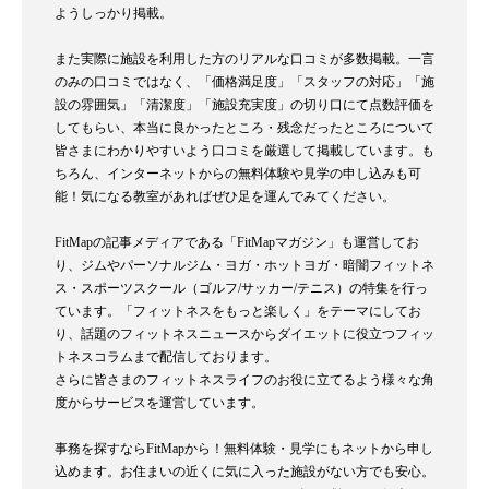
ようしっかり掲載。
また実際に施設を利用した方のリアルな口コミが多数掲載。一言
のみの口コミではなく、「価格満足度」「スタッフの対応」「施
設の雰囲気」「清潔度」「施設充実度」の切り口にて点数評価を
してもらい、本当に良かったところ・残念だったところについて
皆さまにわかりやすいよう口コミを厳選して掲載しています。も
ちろん、インターネットからの無料体験や見学の申し込みも可
能！気になる教室があればぜひ足を運んでみてください。
FitMapの記事メディアである「FitMapマガジン」も運営してお
り、ジムやパーソナルジム・ヨガ・ホットヨガ・暗闇フィットネ
ス・スポーツスクール（ゴルフ/サッカー/テニス）の特集を行っ
ています。「フィットネスをもっと楽しく」をテーマにしてお
り、話題のフィットネスニュースからダイエットに役立つフィッ
トネスコラムまで配信しております。
さらに皆さまのフィットネスライフのお役に立てるよう様々な角
度からサービスを運営しています。
事務を探すならFitMapから！無料体験・見学にもネットから申し
込めます。お住まいの近くに気に入った施設がない方でも安心。