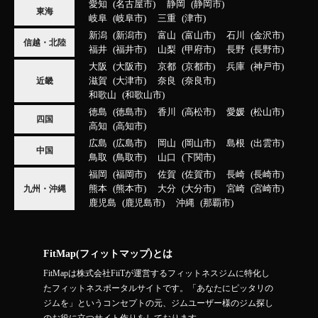
愛知
名古屋市
静岡
静岡市
東海
岐阜
岐阜市
三重
津市
新潟
新潟市
富山
富山市
石川
金沢市
信越・北陸
福井
福井市
山梨
甲府市
長野
長野市
大阪
大阪市
京都
京都市
兵庫
神戸市
滋賀
大津市
奈良
奈良市
近畿
和歌山
和歌山市
徳島
徳島市
香川
高松市
愛媛
松山市
四国
高知
高知市
広島
広島市
岡山
岡山市
島根
出雲市
中国
鳥取
鳥取市
山口
下関市
福岡
福岡市
佐賀
佐賀市
長崎
長崎市
熊本
熊本市
大分
大分市
宮崎
宮崎市
九州・沖縄
鹿児島
鹿児島市
沖縄
那覇市
FitMap(フィットマップ)とは
FitMapは株式会社FiiTが運営するフィットネスジムに特化し
たフィットネスポータルサイトです。「あなたにピッタリの
ジムを」というコンセプトの元、ジムユーザー様のジム探し