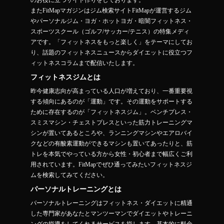
のお役に立つサイト作りをしております。
またFitMapマガジンはジム検索サイトFitMapが運営するジム
やパーソナルジム・ヨガ・ホットヨガ・暗闇フィットネス・
スポーツスクール（ゴルフ/サッカー/テニス）の特集メディ
アです。「フィットネスをもっと楽しく」をテーマにしてお
り、話題のフィットネスニュースからダイエットに役立つフ
ィットネスコラムまで配信いたします。
フィットネスジムとは
昨今健康志向が高まっている人口が増えており、一番重要視
する傾向にあるのが「運動」です。その運動をサポートする
ために存在するのが「フィットネスジム」。ベンチプレス・
スミスマシン・チェストプレスといった筋力トレーニングマ
シンが置いてあるところや、ランニングマシンやエアロバイ
クなどの有酸素運動ができるマシンも置いてあったりと、筋
トレを本気でやっている方から女性・初心者まで幅広くご利
用されています。FitMapでぜひ通ってみたいフィットネスジ
ムを検索してみてください。
パーソナルトレーニングとは
パーソナルトレーニングはフィットネス・ダイエットに精通
した専門家があなたとマンツーマンでダイエットやトレーニ