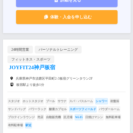
詳細を見る
体験・入会を申し込む
24時間営業
パーソナルトレーニング
フィットネス・スポーツ
JOYFIT24神戸板宿
兵庫県神戸市須磨区平田町2-3板宿グリーンタウン2F
板宿駅より徒歩1分
スタジオ
ホットスタジオ
プール
サウナ
スパ・バスルーム
シャワー
岩盤浴
サンドバッグ
パワーラック
酸素カプセル
スポーツフィールド
パウダールーム
プロテインラウンジ
売店
自動販売機
託児場
Wi-Fi
日焼けマシン
無料駐車場
有料駐車場
駅近