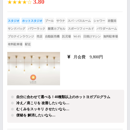
3.80
★★★★☆
スタジオ
ホットスタジオ
プール
サウナ
スパ・バスルーム
シャワー
岩盤浴
サンドバッグ
パワーラック
酸素カプセル
スポーツフィールド
パウダールーム
プロテインラウンジ
売店
自動販売機
託児場
Wi-Fi
日焼けマシン
無料駐車場
有料駐車場
駅近
月会費 9,800円
自分に合わせて選べる！40種類以上のホットヨガプログラム
冷え／肩こりを 改善したいなら…
むくみをスッキリ させたいなら…
便秘を 解消したいなら…