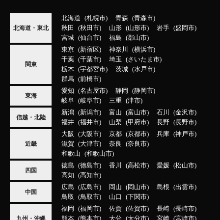
北海道
札幌市
青森
青森市
秋田
秋田市
山形
山形市
岩手
盛岡市
北海道・東北
宮城
仙台市
福島
郡山市
東京
新宿区
神奈川
横浜市
千葉
千葉市
埼玉
さいたま市
関東
栃木
宇都宮市
茨城
水戸市
群馬
前橋市
愛知
名古屋市
静岡
静岡市
東海
岐阜
岐阜市
三重
津市
新潟
新潟市
富山
富山市
石川
金沢市
信越・北陸
福井
福井市
山梨
甲府市
長野
長野市
大阪
大阪市
京都
京都市
兵庫
神戸市
滋賀
大津市
奈良
奈良市
近畿
和歌山
和歌山市
徳島
徳島市
香川
高松市
愛媛
松山市
四国
高知
高知市
広島
広島市
岡山
岡山市
島根
出雲市
中国
鳥取
鳥取市
山口
下関市
福岡
福岡市
佐賀
佐賀市
長崎
長崎市
熊本
熊本市
大分
大分市
宮崎
宮崎市
九州・沖縄