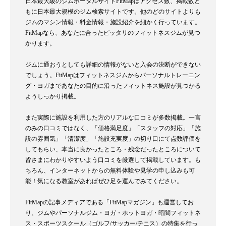
日本最大級のジムポータルサイトFitMapはアクセス数、掲載数と
もに日本最大規模のジム検索サイトです。他のどのサイトよりも
ジムのマシン情報・料金情報・施設紹介を細かく行っています。
FitMapなら、あなたに合ったピッタリのフィットネスジムが見つ
かります。
ジムに通おうとしても詳細の情報がないと入会の決断ができない
でしょう。FitMapはフィットネスジムからパーソナルトレーニン
グ・ヨガまであなたの目的に沿ったフィットネス施設が見つかる
ようしっかり掲載。
また実際に施設を利用した方のリアルな口コミが多数掲載。一言
のみの口コミではなく、「価格満足度」「スタッフの対応」「施
設の雰囲気」「清潔度」「施設充実度」の切り口にて点数評価を
してもらい、本当に良かったところ・残念だったところについて
皆さまにわかりやすいよう口コミを厳選して掲載しています。も
ちろん、インターネットからの無料体験や見学の申し込みも可
能！気になる教室があればぜひ足を運んでみてください。
FitMapの記事メディアである「FitMapマガジン」も運営してお
り、ジムやパーソナルジム・ヨガ・ホットヨガ・暗闇フィットネ
ス・スポーツスクール（ゴルフ/サッカー/テニス）の特集を行っ