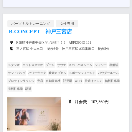
パーソナルトレーニング
女性専用
B-CONCEPT 神戸三宮店
兵庫県神戸市中央区琴ノ緒町4-5-3 ARPEGGIO 101
三ノ宮駅 中央出口 徒歩3分 神戸三宮駅 A23番出口 徒歩5分
スタジオ
ホットスタジオ
プール
サウナ
スパ・バスルーム
シャワー
岩盤浴
サンドバッグ
パワーラック
酸素カプセル
スポーツフィールド
パウダールーム
プロテインラウンジ
売店
自動販売機
託児場
Wi-Fi
日焼けマシン
無料駐車場
有料駐車場
駅近
月会費 107,360円