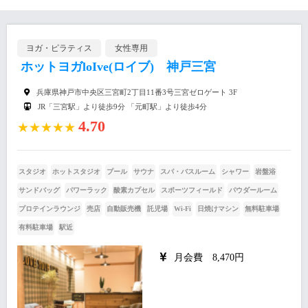
ヨガ・ピラティス
女性専用
ホットヨガloIve(ロイブ) 神戸三宮
兵庫県神戸市中央区三宮町2丁目11番3号三宮ゼロゲート 3F
JR「三宮駅」より徒歩9分 「元町駅」より徒歩4分
4.70
★★★★★
スタジオ
ホットスタジオ
プール
サウナ
スパ・バスルーム
シャワー
岩盤浴
サンドバッグ
パワーラック
酸素カプセル
スポーツフィールド
パウダールーム
プロテインラウンジ
売店
自動販売機
託児場
Wi-Fi
日焼けマシン
無料駐車場
有料駐車場
駅近
月会費 8,470円