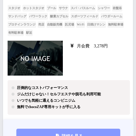
スタジオ
ホットスタジオ
プール
サウナ
スパ・バスルーム
シャワー
岩盤浴
サンドバッグ
パワーラック
酸素カプセル
スポーツフィールド
パウダールーム
プロテインラウンジ
売店
自動販売機
託児場
Wi-Fi
日焼けマシン
無料駐車場
有料駐車場
駅近
月会費 3,278円
圧倒的なコストパフォーマンス
ジムだけじゃない！セルフエステや脱毛も利用可能
いつでも気軽に通えるコンビニジム
無料でchocoZAP専用キットが手に入る