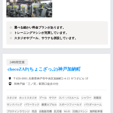
選べる細かい料金プランがあります。
トレーニングマシンが充実しています。
スタジオやプール、サウナも併設しています。
24時間営業
chocoZAP(ちょこざっぷ)神戸加納町
〒650-0001 兵庫県神戸市中央区加納町2-4-15 サワダビル 1F
JR神戸線「三ノ宮」駅西口徒歩10分
スタジオ
ホットスタジオ
プール
サウナ
スパ・バスルーム
シャワー
岩盤浴
サンドバッグ
パワーラック
酸素カプセル
スポーツフィールド
パウダールーム
プロテインラウンジ
売店
自動販売機
託児場
Wi-Fi
日焼けマシン
無料駐車場