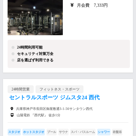
月会費 7,333円
24時間利用可能
セキュリティ対策万全
店を選ばず利用できる
24時間営業
フィットネス・スポーツ
セントラルスポーツ ジムスタ24 西代
兵庫県神戸市長田区御屋敷通3-1-56サンタウン西代
山陽電鉄 『西代駅』 徒歩1分
スタジオ
ホットスタジオ
プール
サウナ
スパ・バスルーム
シャワー
岩盤浴