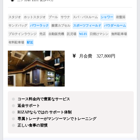
スタジオ
ホットスタジオ
プール
サウナ
スパ・バスルーム
シャワー
岩盤浴
サンドバッグ
パワーラック
酸素カプセル
スポーツフィールド
パウダールーム
プロテインラウンジ
売店
自動販売機
託児場
Wi-Fi
日焼けマシン
無料駐車場
有料駐車場
駅近
月会費 327,800円
コース料金内で豊富なサービス
返金サポート
RIZAPならではの サポート体制
専属トレーナーがマンツーマンでトレーニング
正しい食事の習慣