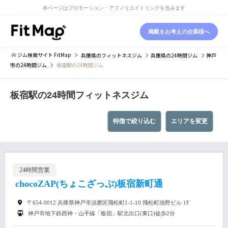
本ページはプロモーション・アフィリエイトリンクを含みます
掲載をお考えの企業様へ
ジム検索サイト FitMap
兵庫県
のフィットネスジム
兵庫県
の24時間ジム
神戸
市
の24時間ジム
板宿駅の24時間ジム
板宿駅の24時間フィットネスジム
特徴で絞り込む
エリアを変更
24時間営業
chocoZAP(ちょこざっぷ)板宿新町通
〒654-0012 兵庫県神戸市須磨区飛松町1-1-10 飛松町池野ビル 1F
神戸市地下鉄西神・山手線「板宿」駅北出口(東口)徒歩2分