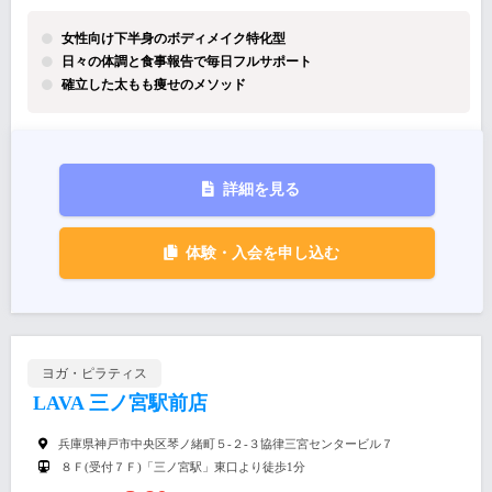
女性向け下半身のボディメイク特化型
日々の体調と食事報告で毎日フルサポート
確立した太もも痩せのメソッド
詳細を見る
体験・入会を申し込む
ヨガ・ピラティス
LAVA 三ノ宮駅前店
兵庫県神戸市中央区琴ノ緒町５-２-３協律三宮センタービル７
８Ｆ(受付７Ｆ)「三ノ宮駅」東口より徒歩1分