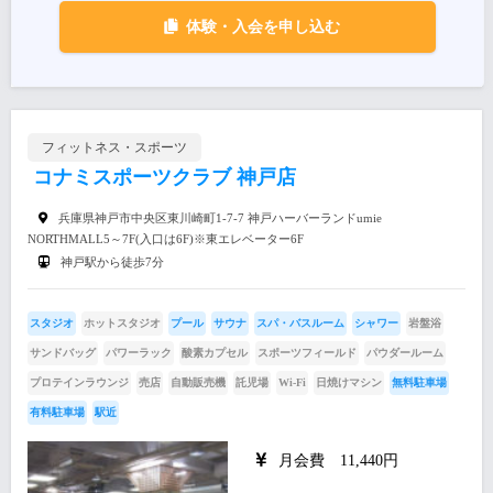
体験・入会を申し込む
フィットネス・スポーツ
コナミスポーツクラブ 神戸店
兵庫県神戸市中央区東川崎町1-7-7 神戸ハーバーランドumie
NORTHMALL5～7F(入口は6F)※東エレベーター6F
神戸駅から徒歩7分
スタジオ
ホットスタジオ
プール
サウナ
スパ・バスルーム
シャワー
岩盤浴
サンドバッグ
パワーラック
酸素カプセル
スポーツフィールド
パウダールーム
プロテインラウンジ
売店
自動販売機
託児場
Wi-Fi
日焼けマシン
無料駐車場
有料駐車場
駅近
月会費 11,440円