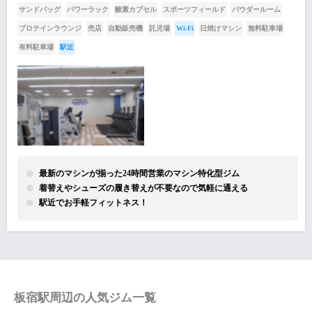
サンドバッグ
パワーラック
酸素カプセル
スポーツフィールド
パウダールーム
プロテインラウンジ
売店
自動販売機
託児場
Wi-Fi
日焼けマシン
無料駐車場
有料駐車場
駅近
最新のマシンが揃った24時間営業のマシン特化型ジム
着替えやシューズの履き替えが不要なので気軽に通える
駅近でお手軽フィットネス！
板宿駅周辺の人気ジム一覧