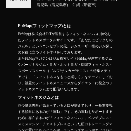
鹿児島
鹿児島市
沖縄
那覇市
FitMap(フィットマップ)とは
FitMapは株式会社FiiTが運営するフィットネスジムに特化し
たフィットネスポータルサイトです。「あなたにピッタリの
ジムを」というコンセプトの元、ジムユーザー様のジム探し
のお役に立つサイト作りをしております。
またFitMapマガジンはジム検索サイトFitMapが運営するジム
やパーソナルジム・ヨガ・ホットヨガ・暗闇フィットネス・
スポーツスクール（ゴルフ/サッカー/テニス）の特集メディ
アです。「フィットネスをもっと楽しく」をテーマにしてお
り、話題のフィットネスニュースからダイエットに役立つフ
ィットネスコラムまで配信いたします。
フィットネスジムとは
昨今健康志向が高まっている人口が増えており、一番重要視
する傾向にあるのが「運動」です。その運動をサポートする
ために存在するのが「フィットネスジム」。ベンチプレス・
スミスマシン・チェストプレスといった筋力トレーニングマ
シンが置いてあるところや、ランニングマシンやエアロバイ