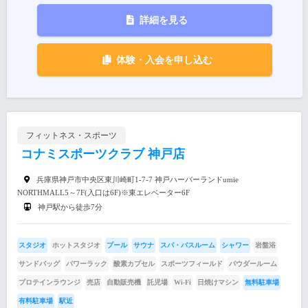
詳細を見る
体験・入会を申し込む
フィットネス・スポーツ
コナミスポーツクラブ 神戸店
兵庫県神戸市中央区東川崎町1-7-7 神戸ハーバーランドumie
NORTHMALL5～7F(入口は6F)※東エレベーター6F
神戸駅から徒歩7分
スタジオ
ホットスタジオ
プール
サウナ
スパ・バスルーム
シャワー
岩盤浴
サンドバッグ
パワーラック
酸素カプセル
スポーツフィールド
パウダールーム
プロテインラウンジ
売店
自動販売機
託児場
Wi-Fi
日焼けマシン
無料駐車場
有料駐車場
駅近