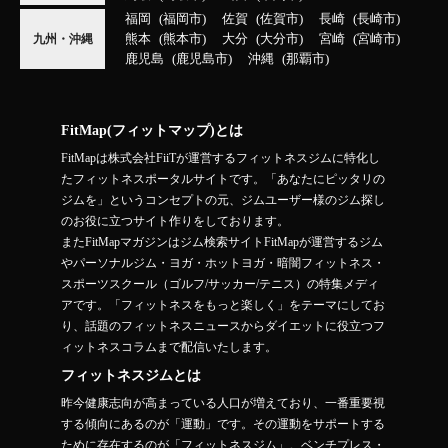
福岡
福岡市
佐賀
佐賀市
長崎
長崎市
熊本
熊本市
大分
大分市
宮崎
宮崎市
九州・沖縄
鹿児島
鹿児島市
沖縄
那覇市
FitMap(フィットマップ)とは
FitMapは株式会社FiiTが運営するフィットネスジムに特化し
たフィットネスポータルサイトです。「あなたにピッタリの
ジムを」というコンセプトの元、ジムユーザー様のジム探し
のお役に立つサイト作りをしております。
またFitMapマガジンはジム検索サイトFitMapが運営するジム
やパーソナルジム・ヨガ・ホットヨガ・暗闇フィットネス・
スポーツスクール（ゴルフ/サッカー/テニス）の特集メディ
アです。「フィットネスをもっと楽しく」をテーマにしてお
り、話題のフィットネスニュースからダイエットに役立つフ
ィットネスコラムまで配信いたします。
フィットネスジムとは
昨今健康志向が高まっている人口が増えており、一番重要視
する傾向にあるのが「運動」です。その運動をサポートする
ために存在するのが「フィットネスジム」。ベンチプレス・