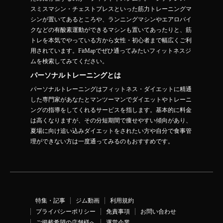
スミスマシン・チェストプレスといった筋力トレーニングマ
シンが置いてあるところや、ランニングマシンやエアロバイ
クなどの有酸素運動ができるマシンも置いてあったりと、筋
トレを本気でやっている方から女性・初心者まで幅広くご利
用されています。FitMapでぜひ通ってみたいフィットネスジ
ムを検索してみてください。
パーソナルトレーニングとは
パーソナルトレーニングはフィットネス・ダイエットに精通
した専門家があなたとマンツーマンでダイエットやトレーニ
ングの指導をしてくれるサービスを指します。基本的に料金
は高くなりますが、その分短期間で痩せやすい傾向があり、
夏場に向け追い込みダイエットをされたい方や自分で食事管
理ができない方は一度通ってみるのもおすすめです。
特集・記事
ジム動画
利用規約
プライバシーポリシー
免責事項
お問い合わせ
ご掲載希望の店舗様へ
運営企業