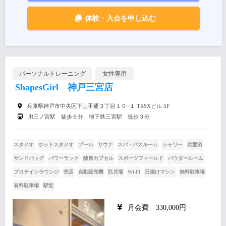
体験・入会を申し込む
パーソナルトレーニング
女性専用
ShapesGirl 神戸三宮店
兵庫県神戸市中央区下山手通３丁目１０−１ TRSXビル 5F
JR三ノ宮駅 徒歩６分 地下鉄三宮駅 徒歩３分
スタジオ
ホットスタジオ
プール
サウナ
スパ・バスルーム
シャワー
岩盤浴
サンドバッグ
パワーラック
酸素カプセル
スポーツフィールド
パウダールーム
プロテインラウンジ
売店
自動販売機
託児場
Wi-Fi
日焼けマシン
無料駐車場
有料駐車場
駅近
月会費 330,000円