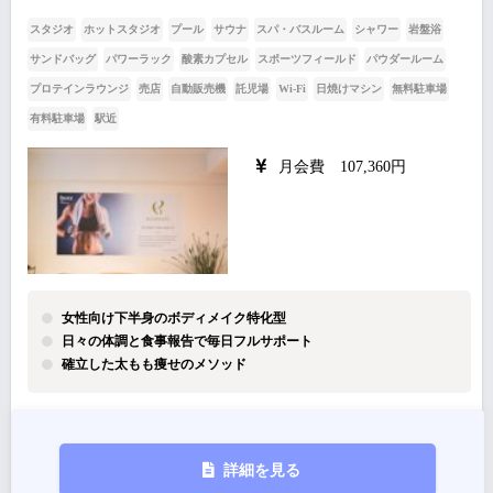
スタジオ
ホットスタジオ
プール
サウナ
スパ・バスルーム
シャワー
岩盤浴
サンドバッグ
パワーラック
酸素カプセル
スポーツフィールド
パウダールーム
プロテインラウンジ
売店
自動販売機
託児場
Wi-Fi
日焼けマシン
無料駐車場
有料駐車場
駅近
月会費 107,360円
女性向け下半身のボディメイク特化型
日々の体調と食事報告で毎日フルサポート
確立した太もも痩せのメソッド
詳細を見る