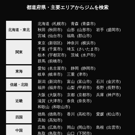
都道府県・主要エリアからジムを検索
北海道
札幌市
青森
青森市
秋田
秋田市
山形
山形市
岩手
盛岡市
北海道・東北
宮城
仙台市
福島
郡山市
東京
新宿区
神奈川
横浜市
千葉
千葉市
埼玉
さいたま市
関東
栃木
宇都宮市
茨城
水戸市
群馬
前橋市
愛知
名古屋市
静岡
静岡市
東海
岐阜
岐阜市
三重
津市
新潟
新潟市
富山
富山市
石川
金沢市
信越・北陸
福井
福井市
山梨
甲府市
長野
長野市
大阪
大阪市
京都
京都市
兵庫
神戸市
滋賀
大津市
奈良
奈良市
近畿
和歌山
和歌山市
徳島
徳島市
香川
高松市
愛媛
松山市
四国
高知
高知市
広島
広島市
岡山
岡山市
島根
出雲市
中国
鳥取
鳥取市
山口
下関市