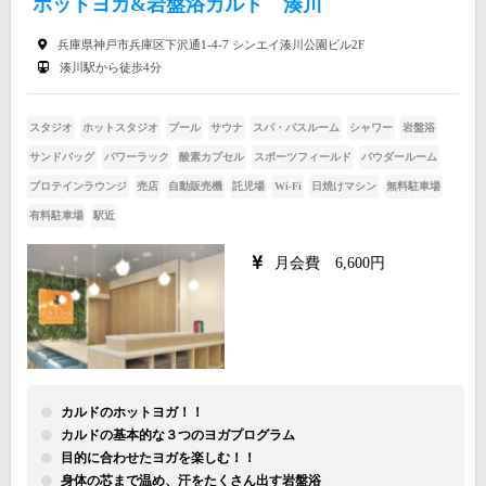
ホットヨガ&岩盤浴カルド 湊川
兵庫県神戸市兵庫区下沢通1-4-7 シンエイ湊川公園ビル2F
湊川駅から徒歩4分
スタジオ
ホットスタジオ
プール
サウナ
スパ・バスルーム
シャワー
岩盤浴
サンドバッグ
パワーラック
酸素カプセル
スポーツフィールド
パウダールーム
プロテインラウンジ
売店
自動販売機
託児場
Wi-Fi
日焼けマシン
無料駐車場
有料駐車場
駅近
月会費 6,600円
カルドのホットヨガ！！
カルドの基本的な３つのヨガプログラム
目的に合わせたヨガを楽しむ！！
身体の芯まで温め、汗をたくさん出す岩盤浴