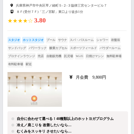
兵庫県神戸市中央区琴ノ緒町５-２-３協律三宮センタービル７
８Ｆ(受付７Ｆ)「三ノ宮駅」東口より徒歩1分
3.80
★★★★☆
スタジオ
ホットスタジオ
プール
サウナ
スパ・バスルーム
シャワー
岩盤浴
サンドバッグ
パワーラック
酸素カプセル
スポーツフィールド
パウダールーム
プロテインラウンジ
売店
自動販売機
託児場
Wi-Fi
日焼けマシン
無料駐車場
有料駐車場
駅近
月会費 9,800円
自分に合わせて選べる！40種類以上のホットヨガプログラム
冷え／肩こりを 改善したいなら…
むくみをスッキリ させたいなら…