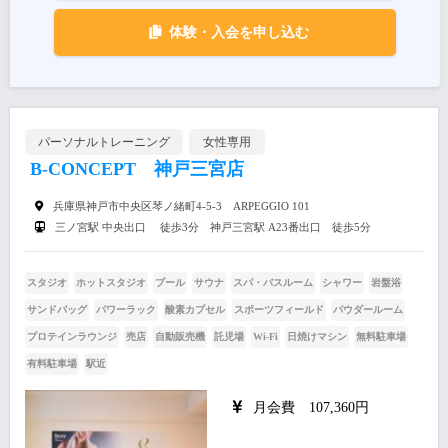
体験・入会を申し込む
パーソナルトレーニング
女性専用
B-CONCEPT 神戸三宮店
兵庫県神戸市中央区琴ノ緒町4-5-3 ARPEGGIO 101
三ノ宮駅 中央出口 徒歩3分 神戸三宮駅 A23番出口 徒歩5分
スタジオ
ホットスタジオ
プール
サウナ
スパ・バスルーム
シャワー
岩盤浴
サンドバッグ
パワーラック
酸素カプセル
スポーツフィールド
パウダールーム
プロテインラウンジ
売店
自動販売機
託児場
Wi-Fi
日焼けマシン
無料駐車場
有料駐車場
駅近
月会費 107,360円