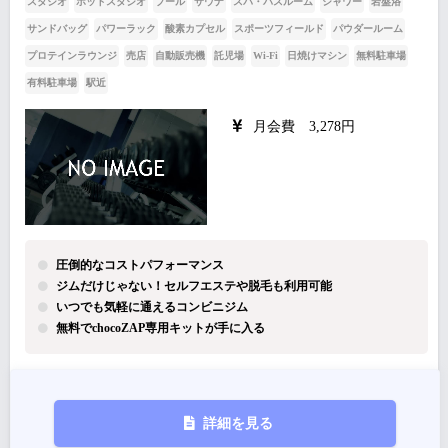
スタジオ
ホットスタジオ
プール
サウナ
スパ・バスルーム
シャワー
岩盤浴
サンドバッグ
パワーラック
酸素カプセル
スポーツフィールド
パウダールーム
プロテインラウンジ
売店
自動販売機
託児場
Wi-Fi
日焼けマシン
無料駐車場
有料駐車場
駅近
月会費 3,278円
圧倒的なコストパフォーマンス
ジムだけじゃない！セルフエステや脱毛も利用可能
いつでも気軽に通えるコンビニジム
無料でchocoZAP専用キットが手に入る
詳細を見る