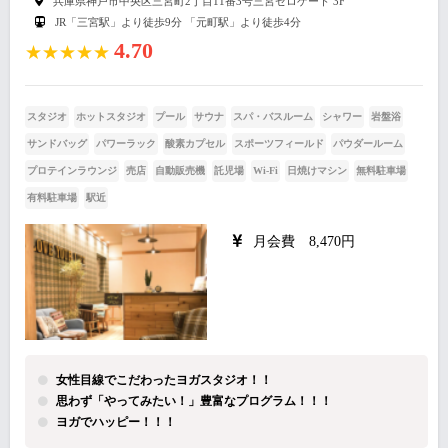
兵庫県神戸市中央区三宮町2丁目11番3号三宮ゼロゲート 3F
JR「三宮駅」より徒歩9分 「元町駅」より徒歩4分
4.70
★★★★★
スタジオ
ホットスタジオ
プール
サウナ
スパ・バスルーム
シャワー
岩盤浴
サンドバッグ
パワーラック
酸素カプセル
スポーツフィールド
パウダールーム
プロテインラウンジ
売店
自動販売機
託児場
Wi-Fi
日焼けマシン
無料駐車場
有料駐車場
駅近
月会費 8,470円
女性目線でこだわったヨガスタジオ！！
思わず「やってみたい！」豊富なプログラム！！！
ヨガでハッピー！！！