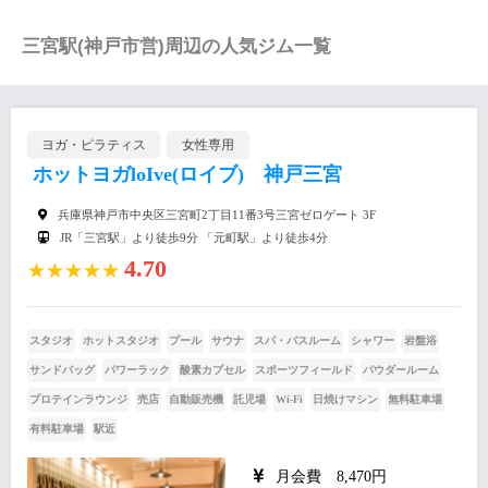
三宮駅(神戸市営)周辺の人気ジム一覧
ヨガ・ピラティス
女性専用
ホットヨガloIve(ロイブ) 神戸三宮
兵庫県神戸市中央区三宮町2丁目11番3号三宮ゼロゲート 3F
JR「三宮駅」より徒歩9分 「元町駅」より徒歩4分
4.70
★★★★★
スタジオ
ホットスタジオ
プール
サウナ
スパ・バスルーム
シャワー
岩盤浴
サンドバッグ
パワーラック
酸素カプセル
スポーツフィールド
パウダールーム
プロテインラウンジ
売店
自動販売機
託児場
Wi-Fi
日焼けマシン
無料駐車場
有料駐車場
駅近
月会費 8,470円