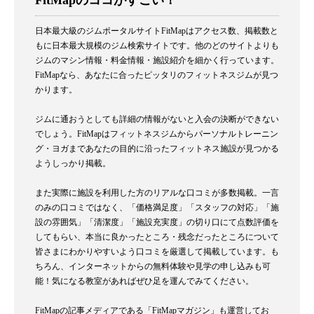
日本最大級のジムポータルサイトFitMapはアクセス数、掲載数と
もに日本最大規模のジム検索サイトです。他のどのサイトよりも
ジムのマシン情報・料金情報・施設紹介を細かく行っています。
FitMapなら、あなたに合ったピッタリのフィットネスジムが見つ
かります。
ジムに通おうとしても詳細の情報がないと入会の決断ができない
でしょう。FitMapはフィットネスジムからパーソナルトレーニン
グ・ヨガまであなたの目的に沿ったフィットネス施設が見つかる
ようしっかり掲載。
また実際に施設を利用した方のリアルな口コミが多数掲載。一言
のみの口コミではなく、「価格満足度」「スタッフの対応」「施
設の雰囲気」「清潔度」「施設充実度」の切り口にて点数評価を
してもらい、本当に良かったところ・残念だったところについて
皆さまにわかりやすいよう口コミを厳選して掲載しています。も
ちろん、インターネットからの無料体験や見学の申し込みも可
能！気になる教室があればぜひ足を運んでみてください。
FitMapの記事メディアである「FitMapマガジン」も運営してお