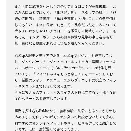
また実際に施設を利用した方のリアルな口コミが多数掲載。一言
のみの口コミではなく、「価格満足度」「スタッフの対応」「施
設の雰囲気」「清潔度」「施設充実度」の切り口にて点数評価を
してもらい、本当に良かったところ・残念だったところについて
皆さまにわかりやすいよう口コミを厳選して掲載しています。も
ちろん、インターネットからの無料体験や見学の申し込みも可
能！気になる教室があればぜひ足を運んでみてください。
FitMapの記事メディアである「FitMapマガジン」も運営してお
り、ジムやパーソナルジム・ヨガ・ホットヨガ・暗闇フィットネ
ス・スポーツスクール（ゴルフ/サッカー/テニス）の特集を行っ
ています。「フィットネスをもっと楽しく」をテーマにしてお
り、話題のフィットネスニュースからダイエットに役立つフィッ
トネスコラムまで配信しております。
さらに皆さまのフィットネスライフのお役に立てるよう様々な角
度からサービスを運営しています。
事務を探すならFitMapから！無料体験・見学にもネットから申し
込めます。お住まいの近くに気に入った施設がない方でも安心。
おすすめのオンラインフィットネスサービスも併せてご紹介して
います。ぜひ一度閲覧してみてください。