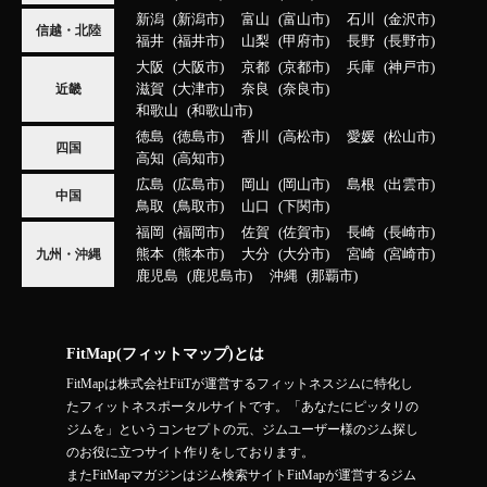
新潟
新潟市
富山
富山市
石川
金沢市
信越・北陸
福井
福井市
山梨
甲府市
長野
長野市
大阪
大阪市
京都
京都市
兵庫
神戸市
滋賀
大津市
奈良
奈良市
近畿
和歌山
和歌山市
徳島
徳島市
香川
高松市
愛媛
松山市
四国
高知
高知市
広島
広島市
岡山
岡山市
島根
出雲市
中国
鳥取
鳥取市
山口
下関市
福岡
福岡市
佐賀
佐賀市
長崎
長崎市
熊本
熊本市
大分
大分市
宮崎
宮崎市
九州・沖縄
鹿児島
鹿児島市
沖縄
那覇市
FitMap(フィットマップ)とは
FitMapは株式会社FiiTが運営するフィットネスジムに特化し
たフィットネスポータルサイトです。「あなたにピッタリの
ジムを」というコンセプトの元、ジムユーザー様のジム探し
のお役に立つサイト作りをしております。
またFitMapマガジンはジム検索サイトFitMapが運営するジム