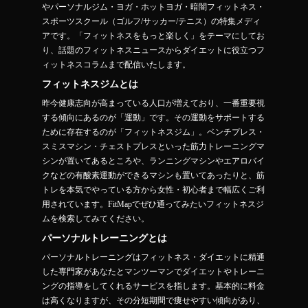
やパーソナルジム・ヨガ・ホットヨガ・暗闇フィットネス・
スポーツスクール（ゴルフ/サッカー/テニス）の特集メディ
アです。「フィットネスをもっと楽しく」をテーマにしてお
り、話題のフィットネスニュースからダイエットに役立つフ
ィットネスコラムまで配信いたします。
フィットネスジムとは
昨今健康志向が高まっている人口が増えており、一番重要視
する傾向にあるのが「運動」です。その運動をサポートする
ために存在するのが「フィットネスジム」。ベンチプレス・
スミスマシン・チェストプレスといった筋力トレーニングマ
シンが置いてあるところや、ランニングマシンやエアロバイ
クなどの有酸素運動ができるマシンも置いてあったりと、筋
トレを本気でやっている方から女性・初心者まで幅広くご利
用されています。FitMapでぜひ通ってみたいフィットネスジ
ムを検索してみてください。
パーソナルトレーニングとは
パーソナルトレーニングはフィットネス・ダイエットに精通
した専門家があなたとマンツーマンでダイエットやトレーニ
ングの指導をしてくれるサービスを指します。基本的に料金
は高くなりますが、その分短期間で痩せやすい傾向があり、