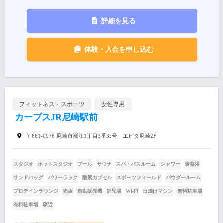
詳細を見る
体験・入会を申し込む
フィットネス・スポーツ
女性専用
カーブスJR尼崎駅前
〒661-0976 尼崎市潮江1丁目3番35号 エピタ尼崎2F
スタジオ
ホットスタジオ
プール
サウナ
スパ・バスルーム
シャワー
岩盤浴
サンドバッグ
パワーラック
酸素カプセル
スポーツフィールド
パウダールーム
プロテインラウンジ
売店
自動販売機
託児場
Wi-Fi
日焼けマシン
無料駐車場
有料駐車場
駅近