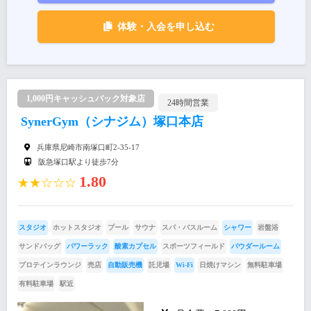
体験・入会を申し込む
1,000円キャッシュバック対象店
24時間営業
SynerGym（シナジム）塚口本店
兵庫県尼崎市南塚口町2-35-17
阪急塚口駅より徒歩7分
1.80
★★☆☆☆
スタジオ
ホットスタジオ
プール
サウナ
スパ・バスルーム
シャワー
岩盤浴
サンドバッグ
パワーラック
酸素カプセル
スポーツフィールド
パウダールーム
プロテインラウンジ
売店
自動販売機
託児場
Wi-Fi
日焼けマシン
無料駐車場
有料駐車場
駅近