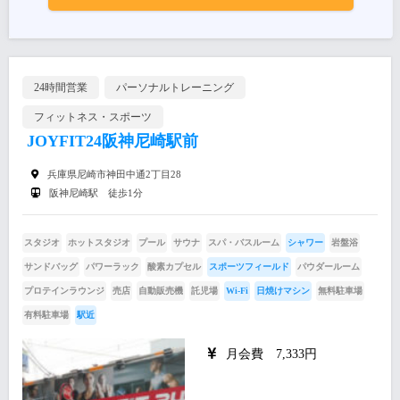
24時間営業
パーソナルトレーニング
フィットネス・スポーツ
JOYFIT24阪神尼崎駅前
兵庫県尼崎市神田中通2丁目28
阪神尼崎駅 徒歩1分
スタジオ
ホットスタジオ
プール
サウナ
スパ・バスルーム
シャワー
岩盤浴
サンドバッグ
パワーラック
酸素カプセル
スポーツフィールド
パウダールーム
プロテインラウンジ
売店
自動販売機
託児場
Wi-Fi
日焼けマシン
無料駐車場
有料駐車場
駅近
月会費 7,333円