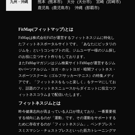
熊本
熊本市
大分
大分市
宮崎
宮崎市
九州・沖縄
鹿児島
鹿児島市
沖縄
那覇市
FitMap(フィットマップ)とは
FitMapは株式会社FiiTが運営するフィットネスジムに特化し
たフィットネスポータルサイトです。「あなたにピッタリの
ジムを」というコンセプトの元、ジムユーザー様のジム探し
のお役に立つサイト作りをしております。
またFitMapマガジンはジム検索サイトFitMapが運営するジム
やパーソナルジム・ヨガ・ホットヨガ・暗闇フィットネス・
スポーツスクール（ゴルフ/サッカー/テニス）の特集メディ
アです。「フィットネスをもっと楽しく」をテーマにしてお
り、話題のフィットネスニュースからダイエットに役立つフ
ィットネスコラムまで配信いたします。
フィットネスジムとは
昨今健康志向が高まっている人口が増えており、一番重要視
する傾向にあるのが「運動」です。その運動をサポートする
ために存在するのが「フィットネスジム」。ベンチプレス・
スミスマシン・チェストプレスといった筋力トレーニングマ