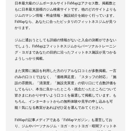
日本最大級のジムポータルサイトFitMapはアクセス数、掲載数と
もに日本最大規模のジム検索サイトです。他のどのサイトよりも
ジムのマシン情報・料金情報・施設紹介を細かく行っています。
FitMapなら、あなたに合ったピッタリのフィットネスジムが見つ
かります。
ジムに通おうとしても詳細の情報がないと入会の決断ができない
でしょう。FitMapはフィットネスジムからパーソナルトレーニン
グ・ヨガまであなたの目的に沿ったフィットネス施設が見つかる
ようしっかり掲載。
また実際に施設を利用した方のリアルな口コミが多数掲載。一言
のみの口コミではなく、「価格満足度」「スタッフの対応」「施
設の雰囲気」「清潔度」「施設充実度」の切り口にて点数評価を
してもらい、本当に良かったところ・残念だったところについて
皆さまにわかりやすいよう口コミを厳選して掲載しています。も
ちろん、インターネットからの無料体験や見学の申し込みも可
能！気になる教室があればぜひ足を運んでみてください。
FitMapの記事メディアである「FitMapマガジン」も運営してお
り、ジムやパーソナルジム・ヨガ・ホットヨガ・暗闇フィットネ