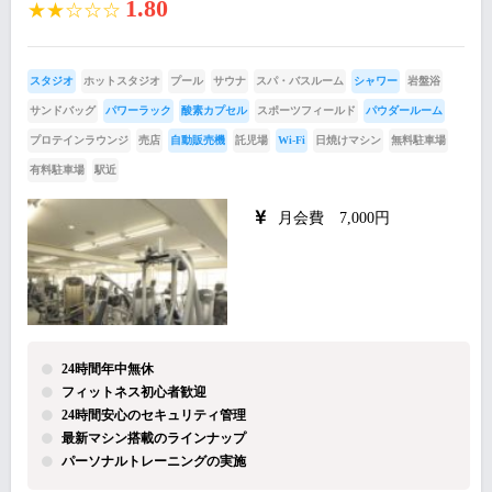
1.80
★★☆☆☆
スタジオ
ホットスタジオ
プール
サウナ
スパ・バスルーム
シャワー
岩盤浴
サンドバッグ
パワーラック
酸素カプセル
スポーツフィールド
パウダールーム
プロテインラウンジ
売店
自動販売機
託児場
Wi-Fi
日焼けマシン
無料駐車場
有料駐車場
駅近
月会費 7,000円
24時間年中無休
フィットネス初心者歓迎
24時間安心のセキュリティ管理
最新マシン搭載のラインナップ
パーソナルトレーニングの実施