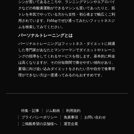
シンが置いてあるところや、ランニングマシンやエアロバイ
クなどの有酸素運動ができるマシンも置いてあったりと、筋
トレを本気でやっている方から女性・初心者まで幅広くご利
用されています。FitMapでぜひ通ってみたいフィットネスジ
ムを検索してみてください。
パーソナルトレーニングとは
パーソナルトレーニングはフィットネス・ダイエットに精通
した専門家があなたとマンツーマンでダイエットやトレーニ
ングの指導をしてくれるサービスを指します。基本的に料金
は高くなりますが、その分短期間で痩せやすい傾向があり、
夏場に向け追い込みダイエットをされたい方や自分で食事管
理ができない方は一度通ってみるのもおすすめです。
特集・記事
ジム動画
利用規約
プライバシーポリシー
免責事項
お問い合わせ
ご掲載希望の店舗様へ
運営企業