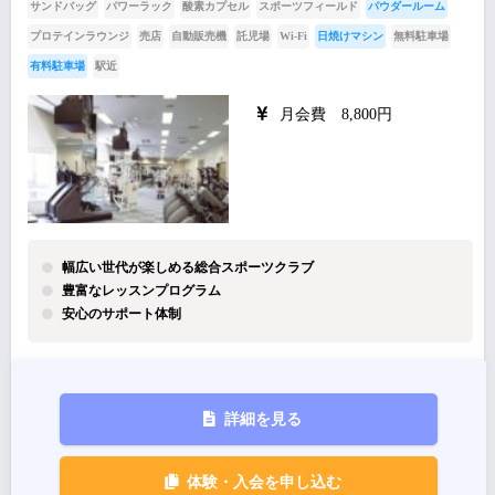
サンドバッグ
パワーラック
酸素カプセル
スポーツフィールド
パウダールーム
プロテインラウンジ
売店
自動販売機
託児場
Wi-Fi
日焼けマシン
無料駐車場
有料駐車場
駅近
月会費 8,800円
幅広い世代が楽しめる総合スポーツクラブ
豊富なレッスンプログラム
安心のサポート体制
詳細を見る
体験・入会を申し込む