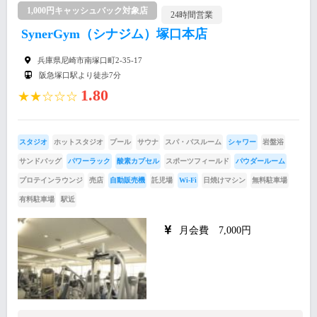
1,000円キャッシュバック対象店
24時間営業
SynerGym（シナジム）塚口本店
兵庫県尼崎市南塚口町2-35-17
阪急塚口駅より徒歩7分
1.80
★★☆☆☆
スタジオ
ホットスタジオ
プール
サウナ
スパ・バスルーム
シャワー
岩盤浴
サンドバッグ
パワーラック
酸素カプセル
スポーツフィールド
パウダールーム
プロテインラウンジ
売店
自動販売機
託児場
Wi-Fi
日焼けマシン
無料駐車場
有料駐車場
駅近
月会費 7,000円