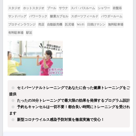
スタジオ
ホットスタジオ
プール
サウナ
スパ・バスルーム
シャワー
岩盤浴
サンドバッグ
パワーラック
酸素カプセル
スポーツフィールド
パウダールーム
プロテインラウンジ
売店
自動販売機
託児場
Wi-Fi
日焼けマシン
無料駐車場
有料駐車場
駅近
セミパーソナルトレーニングであなたに合った健康トレーニングをご
提供
たったの30分トレーニングで最大限の効果を発揮するプログラム設計
予約もキャンセルは一切不要！都合良い時間にトレーニングを受けれ
ます
新型コロナウイルス感染予防対策を徹底実施で安心！