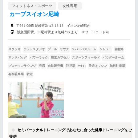
フィットネス・スポーツ
女性専用
カーブスイオン尼崎
〒661-0965 尼崎市次屋3-13-18 イオン尼崎店内
阪急園田駅、JR尼崎駅より無料バスあり 1Fフードコート内
スタジオ
ホットスタジオ
プール
サウナ
スパ・バスルーム
シャワー
岩盤浴
サンドバッグ
パワーラック
酸素カプセル
スポーツフィールド
パウダールーム
プロテインラウンジ
売店
自動販売機
託児場
Wi-Fi
日焼けマシン
無料駐車場
有料駐車場
駅近
セミパーソナルトレーニングであなたに合った健康トレーニングをご
提供