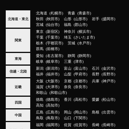
北海道
札幌市
青森
青森市
秋田
秋田市
山形
山形市
岩手
盛岡市
北海道・東北
宮城
仙台市
福島
郡山市
東京
新宿区
神奈川
横浜市
千葉
千葉市
埼玉
さいたま市
関東
栃木
宇都宮市
茨城
水戸市
群馬
前橋市
愛知
名古屋市
静岡
静岡市
東海
岐阜
岐阜市
三重
津市
新潟
新潟市
富山
富山市
石川
金沢市
信越・北陸
福井
福井市
山梨
甲府市
長野
長野市
大阪
大阪市
京都
京都市
兵庫
神戸市
滋賀
大津市
奈良
奈良市
近畿
和歌山
和歌山市
徳島
徳島市
香川
高松市
愛媛
松山市
四国
高知
高知市
広島
広島市
岡山
岡山市
島根
出雲市
中国
鳥取
鳥取市
山口
下関市
福岡
福岡市
佐賀
佐賀市
長崎
長崎市