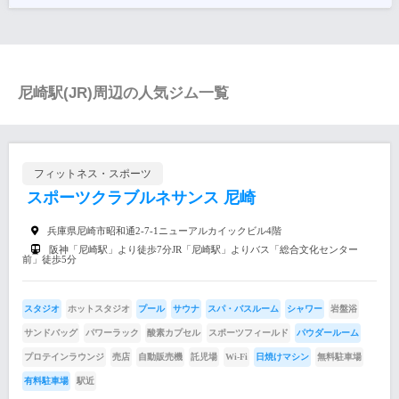
尼崎駅(JR)周辺の人気ジム一覧
フィットネス・スポーツ
スポーツクラブルネサンス 尼崎
兵庫県尼崎市昭和通2-7-1ニューアルカイックビル4階
阪神「尼崎駅」より徒歩7分JR「尼崎駅」よりバス「総合文化センター
前」徒歩5分
スタジオ
ホットスタジオ
プール
サウナ
スパ・バスルーム
シャワー
岩盤浴
サンドバッグ
パワーラック
酸素カプセル
スポーツフィールド
パウダールーム
プロテインラウンジ
売店
自動販売機
託児場
Wi-Fi
日焼けマシン
無料駐車場
有料駐車場
駅近