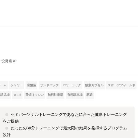
エア交野店3F
ルーム
シャワー
岩盤浴
サンドバッグ
パワーラック
酸素カプセル
スポーツフィールド
託児場
Wi-Fi
日焼けマシン
無料駐車場
有料駐車場
駅近
セミパーソナルトレーニングであなたに合った健康トレーニング
をご提供
たったの30分トレーニングで最大限の効果を発揮するプログラム
設計