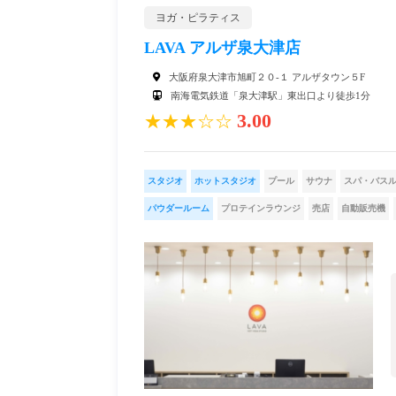
ヨガ・ピラティス
LAVA アルザ泉大津店
大阪府泉大津市旭町２０-１ アルザタウン５F
南海電気鉄道「泉大津駅」東出口より徒歩1分
3.00
★★★☆☆
スタジオ
ホットスタジオ
プール
サウナ
スパ・バス
パウダールーム
プロテインラウンジ
売店
自動販売機