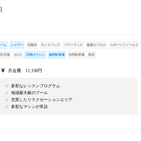
田
ルーム
シャワー
岩盤浴
サンドバッグ
パワーラック
酸素カプセル
スポーツフィールド
託児場
Wi-Fi
日焼けマシン
無料駐車場
有料駐車場
駅近
月会費 11,330円
多彩なレッスンプログラム
地域最大級のプール
充実したリラクゼーションエリア
多彩なマシンが常設