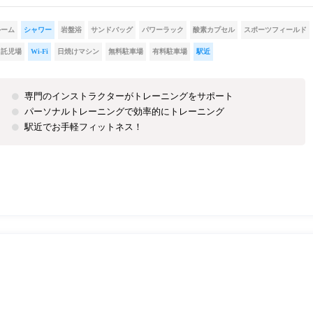
ルーム
シャワー
岩盤浴
サンドバッグ
パワーラック
酸素カプセル
スポーツフィールド
託児場
Wi-Fi
日焼けマシン
無料駐車場
有料駐車場
駅近
専門のインストラクターがトレーニングをサポート
パーソナルトレーニングで効率的にトレーニング
駅近でお手軽フィットネス！