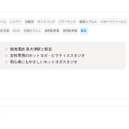
ルーム
シャワー
岩盤浴
サンドバッグ
パワーラック
酸素カプセル
スポーツフィールド
託児場
Wi-Fi
日焼けマシン
無料駐車場
有料駐車場
駅近
南海電鉄 泉大津駅と駅近
女性専用のホットヨガ・ピラティススタジオ
初心者にもやさしいホットヨガスタジオ