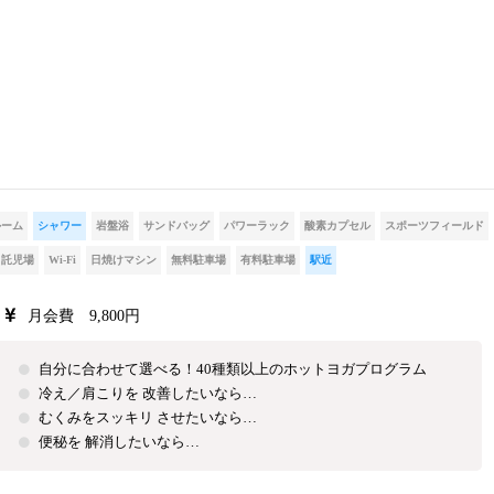
ルーム
シャワー
岩盤浴
サンドバッグ
パワーラック
酸素カプセル
スポーツフィールド
託児場
Wi-Fi
日焼けマシン
無料駐車場
有料駐車場
駅近
月会費 9,800円
自分に合わせて選べる！40種類以上のホットヨガプログラム
冷え／肩こりを 改善したいなら…
むくみをスッキリ させたいなら…
便秘を 解消したいなら…