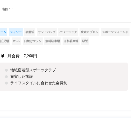
ー南館１F
ルーム
シャワー
岩盤浴
サンドバッグ
パワーラック
酸素カプセル
スポーツフィールド
託児場
Wi-Fi
日焼けマシン
無料駐車場
有料駐車場
駅近
月会費 7,260円
地域密着型スポーツクラブ
充実した施設
ライフスタイルに合わせた会員制