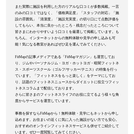
また実際に施設を利用した方のリアルな口コミが多数掲載。一言
のみの口コミではなく、「価格満足度」「スタッフの対応」「施
設の雰囲気」「清潔度」「施設充実度」の切り口にて点数評価を
してもらい、本当に良かったところ・残念だったところについて
皆さまにわかりやすいよう口コミを厳選して掲載しています。も
ちろん、インターネットからの無料体験や見学の申し込みも可
能！気になる教室があればぜひ足を運んでみてください。
FitMapの記事メディアである「FitMapマガジン」も運営してお
り、ジムやパーソナルジム・ヨガ・ホットヨガ・暗闇フィットネ
ス・スポーツスクール（ゴルフ/サッカー/テニス）の特集を行っ
ています。「フィットネスをもっと楽しく」をテーマにしてお
り、話題のフィットネスニュースからダイエットに役立つフィッ
トネスコラムまで配信しております。
さらに皆さまのフィットネスライフのお役に立てるよう様々な角
度からサービスを運営しています。
事務を探すならFitMapから！無料体験・見学にもネットから申し
込めます。お住まいの近くに気に入った施設がない方でも安心。
おすすめのオンラインフィットネスサービスも併せてご紹介して
います。ぜひ一度閲覧してみてください。