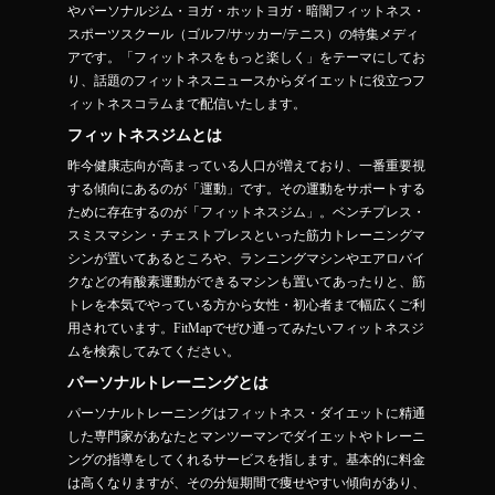
やパーソナルジム・ヨガ・ホットヨガ・暗闇フィットネス・
スポーツスクール（ゴルフ/サッカー/テニス）の特集メディ
アです。「フィットネスをもっと楽しく」をテーマにしてお
り、話題のフィットネスニュースからダイエットに役立つフ
ィットネスコラムまで配信いたします。
フィットネスジムとは
昨今健康志向が高まっている人口が増えており、一番重要視
する傾向にあるのが「運動」です。その運動をサポートする
ために存在するのが「フィットネスジム」。ベンチプレス・
スミスマシン・チェストプレスといった筋力トレーニングマ
シンが置いてあるところや、ランニングマシンやエアロバイ
クなどの有酸素運動ができるマシンも置いてあったりと、筋
トレを本気でやっている方から女性・初心者まで幅広くご利
用されています。FitMapでぜひ通ってみたいフィットネスジ
ムを検索してみてください。
パーソナルトレーニングとは
パーソナルトレーニングはフィットネス・ダイエットに精通
した専門家があなたとマンツーマンでダイエットやトレーニ
ングの指導をしてくれるサービスを指します。基本的に料金
は高くなりますが、その分短期間で痩せやすい傾向があり、