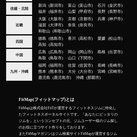
新潟
新潟市
富山
富山市
石川
金沢市
信越・北陸
福井
福井市
山梨
甲府市
長野
長野市
大阪
大阪市
京都
京都市
兵庫
神戸市
滋賀
大津市
奈良
奈良市
近畿
和歌山
和歌山市
徳島
徳島市
香川
高松市
愛媛
松山市
四国
高知
高知市
広島
広島市
岡山
岡山市
島根
出雲市
中国
鳥取
鳥取市
山口
下関市
福岡
福岡市
佐賀
佐賀市
長崎
長崎市
熊本
熊本市
大分
大分市
宮崎
宮崎市
九州・沖縄
鹿児島
鹿児島市
沖縄
那覇市
FitMap(フィットマップ)とは
FitMapは株式会社FiiTが運営するフィットネスジムに特化し
たフィットネスポータルサイトです。「あなたにピッタリの
ジムを」というコンセプトの元、ジムユーザー様のジム探し
のお役に立つサイト作りをしております。
またFitMapマガジンはジム検索サイトFitMapが運営するジム