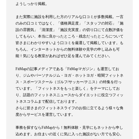
ようしっかり掲載。
また実際に施設を利用した方のリアルな口コミが多数掲載。一言
のみの口コミではなく、「価格満足度」「スタッフの対応」「施
設の雰囲気」「清潔度」「施設充実度」の切り口にて点数評価を
してもらい、本当に良かったところ・残念だったところについて
皆さまにわかりやすいよう口コミを厳選して掲載しています。も
ちろん、インターネットからの無料体験や見学の申し込みも可
能！気になる教室があればぜひ足を運んでみてください。
FitMapの記事メディアである「FitMapマガジン」も運営してお
り、ジムやパーソナルジム・ヨガ・ホットヨガ・暗闇フィットネ
ス・スポーツスクール（ゴルフ/サッカー/テニス）の特集を行っ
ています。「フィットネスをもっと楽しく」をテーマにしてお
り、話題のフィットネスニュースからダイエットに役立つフィッ
トネスコラムまで配信しております。
さらに皆さまのフィットネスライフのお役に立てるよう様々な角
度からサービスを運営しています。
事務を探すならFitMapから！無料体験・見学にもネットから申し
込めます。お住まいの近くに気に入った施設がない方でも安心。