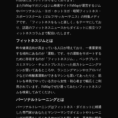
のお役に立つサイト作りをしております。
またFitMapマガジンはジム検索サイトFitMapが運営するジム
やパーソナルジム・ヨガ・ホットヨガ・暗闇フィットネス・
スポーツスクール（ゴルフ/サッカー/テニス）の特集メディ
アです。「フィットネスをもっと楽しく」をテーマにしてお
り、話題のフィットネスニュースからダイエットに役立つフ
ィットネスコラムまで配信いたします。
フィットネスジムとは
昨今健康志向が高まっている人口が増えており、一番重要視
する傾向にあるのが「運動」です。その運動をサポートする
ために存在するのが「フィットネスジム」。ベンチプレス・
スミスマシン・チェストプレスといった筋力トレーニングマ
シンが置いてあるところや、ランニングマシンやエアロバイ
クなどの有酸素運動ができるマシンも置いてあったりと、筋
トレを本気でやっている方から女性・初心者まで幅広くご利
用されています。FitMapでぜひ通ってみたいフィットネスジ
ムを検索してみてください。
パーソナルトレーニングとは
パーソナルトレーニングはフィットネス・ダイエットに精通
した専門家があなたとマンツーマンでダイエットやトレーニ