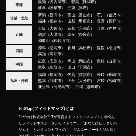
愛知
名古屋市
静岡
静岡市
東海
岐阜
岐阜市
三重
津市
新潟
新潟市
富山
富山市
石川
金沢市
信越・北陸
福井
福井市
山梨
甲府市
長野
長野市
大阪
大阪市
京都
京都市
兵庫
神戸市
滋賀
大津市
奈良
奈良市
近畿
和歌山
和歌山市
徳島
徳島市
香川
高松市
愛媛
松山市
四国
高知
高知市
広島
広島市
岡山
岡山市
島根
出雲市
中国
鳥取
鳥取市
山口
下関市
福岡
福岡市
佐賀
佐賀市
長崎
長崎市
熊本
熊本市
大分
大分市
宮崎
宮崎市
九州・沖縄
鹿児島
鹿児島市
沖縄
那覇市
FitMap(フィットマップ)とは
FitMapは株式会社FiiTが運営するフィットネスジムに特化し
たフィットネスポータルサイトです。「あなたにピッタリの
ジムを」というコンセプトの元、ジムユーザー様のジム探し