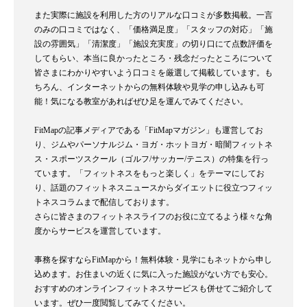
また実際に施設を利用した方のリアルな口コミが多数掲載。一言
のみの口コミではなく、「価格満足度」「スタッフの対応」「施
設の雰囲気」「清潔度」「施設充実度」の切り口にて点数評価を
してもらい、本当に良かったところ・残念だったところについて
皆さまにわかりやすいよう口コミを厳選して掲載しています。も
ちろん、インターネットからの無料体験や見学の申し込みも可
能！気になる教室があればぜひ足を運んでみてください。
FitMapの記事メディアである「FitMapマガジン」も運営してお
り、ジムやパーソナルジム・ヨガ・ホットヨガ・暗闇フィットネ
ス・スポーツスクール（ゴルフ/サッカー/テニス）の特集を行っ
ています。「フィットネスをもっと楽しく」をテーマにしてお
り、話題のフィットネスニュースからダイエットに役立つフィッ
トネスコラムまで配信しております。
さらに皆さまのフィットネスライフのお役に立てるよう様々な角
度からサービスを運営しています。
事務を探すならFitMapから！無料体験・見学にもネットから申し
込めます。お住まいの近くに気に入った施設がない方でも安心。
おすすめのオンラインフィットネスサービスも併せてご紹介して
います。ぜひ一度閲覧してみてください。