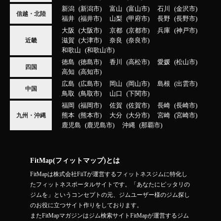
新潟
新潟市
富山
富山市
石川
金沢市
信越・北陸
福井
福井市
山梨
甲府市
長野
長野市
大阪
大阪市
京都
京都市
兵庫
神戸市
滋賀
大津市
奈良
奈良市
近畿
和歌山
和歌山市
徳島
徳島市
香川
高松市
愛媛
松山市
四国
高知
高知市
広島
広島市
岡山
岡山市
島根
出雲市
中国
鳥取
鳥取市
山口
下関市
福岡
福岡市
佐賀
佐賀市
長崎
長崎市
熊本
熊本市
大分
大分市
宮崎
宮崎市
九州・沖縄
鹿児島
鹿児島市
沖縄
那覇市
FitMap(フィットマップ)とは
FitMapは株式会社FiiTが運営するフィットネスジムに特化し
たフィットネスポータルサイトです。「あなたにピッタリの
ジムを」というコンセプトの元、ジムユーザー様のジム探し
のお役に立つサイト作りをしております。
またFitMapマガジンはジム検索サイトFitMapが運営するジム