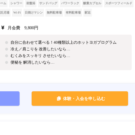
ルーム
シャワー
岩盤浴
サンドバッグ
パワーラック
酸素カプセル
スポーツフィールド
託児場
Wi-Fi
日焼けマシン
無料駐車場
有料駐車場
駅近
月会費 9,800円
自分に合わせて選べる！40種類以上のホットヨガプログラム
冷え／肩こりを 改善したいなら…
むくみをスッキリ させたいなら…
便秘を 解消したいなら…
体験・入会を申し込む