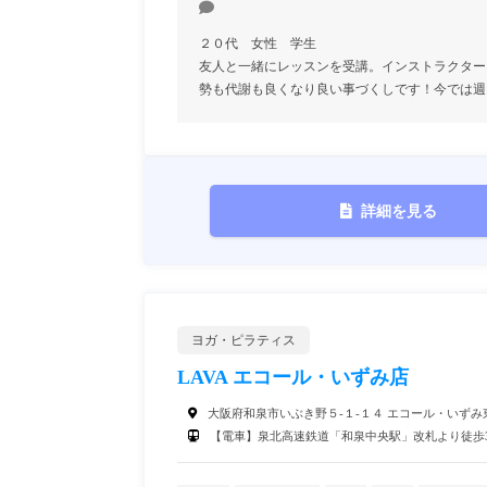
２０代 女性 学生
友人と一緒にレッスンを受講。インストラクター
勢も代謝も良くなり良い事づくしです！今では週
詳細を見る
ヨガ・ピラティス
LAVA エコール・いずみ店
大阪府和泉市いぶき野５‐１‐１４ エコール・いずみ
【電車】泉北高速鉄道「和泉中央駅」改札より徒歩