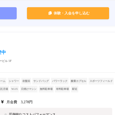
体験・入会を申し込む
豊中
ービル 1F
ルーム
シャワー
岩盤浴
サンドバッグ
パワーラック
酸素カプセル
スポーツフィールド
託児場
Wi-Fi
日焼けマシン
無料駐車場
有料駐車場
駅近
月会費 3,278円
圧倒的なコストパフォーマンス