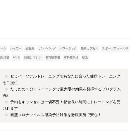
ルーム
シャワー
岩盤浴
サンドバッグ
パワーラック
酸素カプセル
スポーツフィールド
託児場
Wi-Fi
日焼けマシン
無料駐車場
有料駐車場
駅近
セミパーソナルトレーニングであなたに合った健康トレーニング
をご提供
たったの30分トレーニングで最大限の効果を発揮するプログラム
設計
予約もキャンセルは一切不要！都合良い時間にトレーニングを受
けれます
新型コロナウイルス感染予防対策を徹底実施で安心！