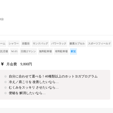
3分
ルーム
シャワー
岩盤浴
サンドバッグ
パワーラック
酸素カプセル
スポーツフィールド
託児場
Wi-Fi
日焼けマシン
無料駐車場
有料駐車場
駅近
月会費 9,800円
自分に合わせて選べる！40種類以上のホットヨガプログラム
冷え／肩こりを 改善したいなら…
むくみをスッキリ させたいなら…
便秘を 解消したいなら…