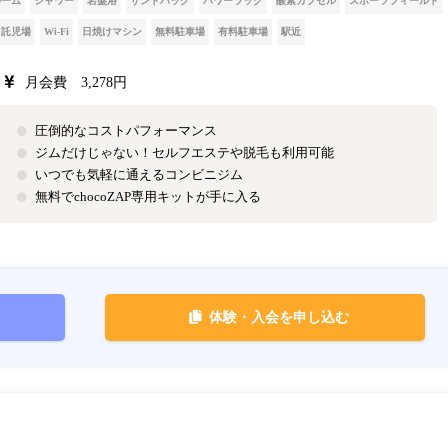
ルーム
シャワー
岩盤浴
サンドバッグ
パワーラック
酸素カプセル
スポーツフィールド
託児場
Wi-Fi
日焼けマシン
無料駐車場
有料駐車場
駅近
月会費 3,278円
圧倒的なコストパフォーマンス
ジムだけじゃない！セルフエステや脱毛も利用可能
いつでも気軽に通えるコンビニジム
無料でchocoZAP専用キットが手に入る
体験・入会を申し込む