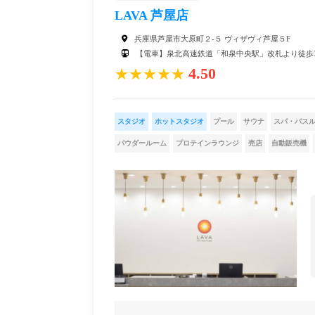
LAVA 芦屋店
兵庫県芦屋市大原町２‐５ ヴィザヴィ芦屋５F
【電車】泉北高速鉄道「和泉中央駅」改札より徒歩
4.50
★★★★★
スタジオ
ホットスタジオ
プール
サウナ
スパ・バス
パウダールーム
プロテインラウンジ
売店
自動販売機