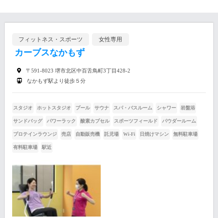
フィットネス・スポーツ
女性専用
カーブスなかもず
〒591-8023 堺市北区中百舌鳥町3丁目428-2
なかもず駅より徒歩５分
スタジオ
ホットスタジオ
プール
サウナ
スパ・バスルーム
シャワー
岩盤浴
サンドバッグ
パワーラック
酸素カプセル
スポーツフィールド
パウダールーム
プロテインラウンジ
売店
自動販売機
託児場
Wi-Fi
日焼けマシン
無料駐車場
有料駐車場
駅近