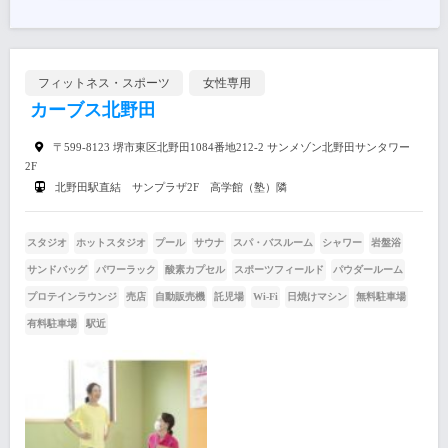
フィットネス・スポーツ
女性専用
カーブス北野田
〒599-8123 堺市東区北野田1084番地212-2 サンメゾン北野田サンタワー
2F
北野田駅直結 サンプラザ2F 高学館（塾）隣
スタジオ
ホットスタジオ
プール
サウナ
スパ・バスルーム
シャワー
岩盤浴
サンドバッグ
パワーラック
酸素カプセル
スポーツフィールド
パウダールーム
プロテインラウンジ
売店
自動販売機
託児場
Wi-Fi
日焼けマシン
無料駐車場
有料駐車場
駅近