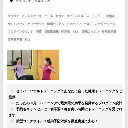
なかもず駅より徒歩５分
スタジオ
ホットスタジオ
プール
サウナ
スパ・バスルーム
シャワー
岩盤浴
サンドバッグ
パワーラック
酸素カプセル
スポーツフィールド
パウダールーム
プロテインラウンジ
売店
自動販売機
託児場
Wi-Fi
日焼けマシン
無料駐車場
有料駐車場
駅近
セミパーソナルトレーニングであなたに合った健康トレーニングをご
提供
たったの30分トレーニングで最大限の効果を発揮するプログラム設計
予約もキャンセルは一切不要！都合良い時間にトレーニングを受けれ
ます
新型コロナウイルス感染予防対策を徹底実施で安心！