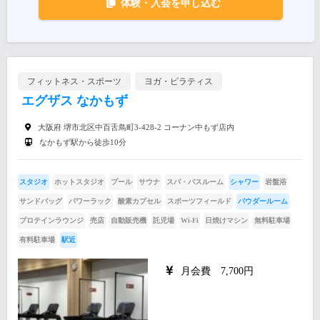
体験・入会を申し込む
フィットネス・スポーツ
ヨガ・ピラティス
エグザス なかもず
大阪府 堺市北区中百舌鳥町3-428-2 コーナン中もず店内
なかもず駅から徒歩10分
スタジオ
ホットスタジオ
プール
サウナ
スパ・バスルーム
シャワー
岩盤浴
サンドバッグ
パワーラック
酸素カプセル
スポーツフィールド
パウダールーム
プロテインラウンジ
売店
自動販売機
託児場
Wi-Fi
日焼けマシン
無料駐車場
有料駐車場
駅近
月会費 7,700円