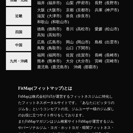
福井
福井市
山梨
甲府市
長野
長野市
大阪
大阪市
京都
京都市
兵庫
神戸市
滋賀
大津市
奈良
奈良市
近畿
和歌山
和歌山市
徳島
徳島市
香川
高松市
愛媛
松山市
四国
高知
高知市
広島
広島市
岡山
岡山市
島根
出雲市
中国
鳥取
鳥取市
山口
下関市
福岡
福岡市
佐賀
佐賀市
長崎
長崎市
熊本
熊本市
大分
大分市
宮崎
宮崎市
九州・沖縄
鹿児島
鹿児島市
沖縄
那覇市
FitMap(フィットマップ)とは
FitMapは株式会社FiiTが運営するフィットネスジムに特化し
たフィットネスポータルサイトです。「あなたにピッタリの
ジムを」というコンセプトの元、ジムユーザー様のジム探し
のお役に立つサイト作りをしております。
またFitMapマガジンはジム検索サイトFitMapが運営するジム
やパーソナルジム・ヨガ・ホットヨガ・暗闇フィットネス・