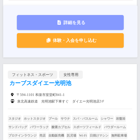
詳細を見る
体験・入会を申し込む
フィットネス・スポーツ
女性専用
カーブスダイエー光明池
〒594-1101 和泉市室堂町841-1
泉北高速鉄道 光明池駅下車すぐ ダイエー光明池店3Ｆ
スタジオ
ホットスタジオ
プール
サウナ
スパ・バスルーム
シャワー
岩盤浴
サンドバッグ
パワーラック
酸素カプセル
スポーツフィールド
パウダールーム
プロテインラウンジ
売店
自動販売機
託児場
Wi-Fi
日焼けマシン
無料駐車場