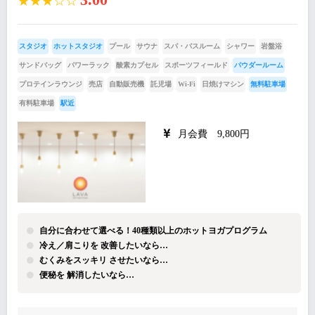
★★★☆☆
スタジオ
ホットスタジオ
プール
サウナ
スパ・バスルーム
シャワー
岩盤浴
サンドバッグ
パワーラック
酸素カプセル
スポーツフィールド
パウダールーム
プロテインラウンジ
売店
自動販売機
託児場
Wi-Fi
日焼けマシン
無料駐車場
有料駐車場
駅近
月会費 9,800円
自分に合わせて選べる！40種類以上のホットヨガプログラム
冷え／肩こりを 改善したいなら…
むくみをスッキリ させたいなら…
便秘を 解消したいなら…