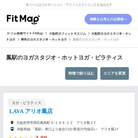
本ページはプロモーション・アフィリエイトリンクを含みます
掲載をお考えの企業様へ
ジム検索サイト FitMap
大阪府
のフィットネスジム
大阪府
のヨガスタジオ・ホッ
トヨガ
堺市
のヨガスタジオ・ホットヨガ
鳳駅のヨガスタジオ・ホットヨガ
鳳駅のヨガスタジオ・ホットヨガ・ピラティス
特徴で絞り込む
エリアを変更
ヨガ・ピラティス
LAVA アリオ鳳店
大阪府堺市西区鳳南町３-１９９-１２ アリオ鳳２Ｆ
JR阪和線 「鳳駅」東口より徒歩13分/県道30号線沿い アリオ鳳2Ｆ
3.00