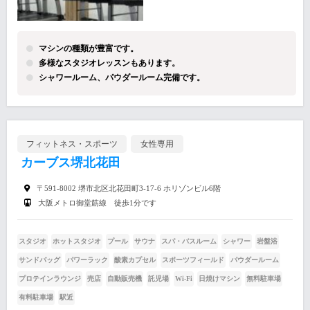
マシンの種類が豊富です。
多様なスタジオレッスンもあります。
シャワールーム、パウダールーム完備です。
フィットネス・スポーツ
女性専用
カーブス堺北花田
〒591-8002 堺市北区北花田町3-17-6 ホリゾンビル6階
大阪メトロ御堂筋線 徒歩1分です
スタジオ
ホットスタジオ
プール
サウナ
スパ・バスルーム
シャワー
岩盤浴
サンドバッグ
パワーラック
酸素カプセル
スポーツフィールド
パウダールーム
プロテインラウンジ
売店
自動販売機
託児場
Wi-Fi
日焼けマシン
無料駐車場
有料駐車場
駅近