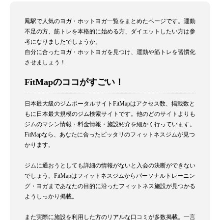
鳳駅で人気のヨガ・ホットヨガ一覧をまとめたページです。運動
不足の方、筋トレを本格的に始める方、ダイエットしたい方は参
考になりましたでしょうか。
自分に合ったヨガ・ホットヨガを見つけ、運動や筋トレを習慣化
させましょう！
FitMapのココがすごい！
日本最大級のジムポータルサイトFitMapはアクセス数、掲載数と
もに日本最大規模のジム検索サイトです。他のどのサイトよりも
ジムのマシン情報・料金情報・施設紹介を細かく行っています。
FitMapなら、あなたに合ったピッタリのフィットネスジムが見つ
かります。
ジムに通おうとしても詳細の情報がないと入会の決断ができない
でしょう。FitMapはフィットネスジムからパーソナルトレーニン
グ・ヨガまであなたの目的に沿ったフィットネス施設が見つかる
ようしっかり掲載。
また実際に施設を利用した方のリアルな口コミが多数掲載。一言