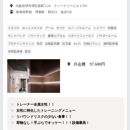
大阪府堺市堺区新町5-24 ウィークリービルド501
南海高野線 堺東駅 西出口 徒歩5分
スタジオ
ホットスタジオ
プール
サウナ
スパ・バスルーム
シャワー
岩盤浴
サンドバッグ
パワーラック
酸素カプセル
スポーツフィールド
パウダールーム
プロテインラウンジ
売店
自動販売機
託児場
Wi-Fi
日焼けマシン
無料駐車場
有料駐車場
駅近
月会費 97,600円
トレーナー全員女性！！
女性に特化したトレーニングメニュー
リバウンドリスクの少ない食事！！
荷物なし！手ぶらでオッケー！！！設備最高！