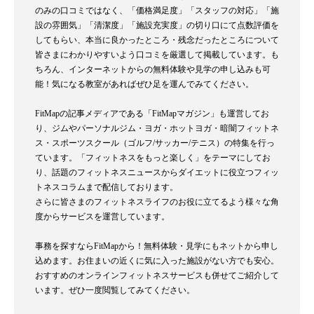
のみの口コミではなく、「価格満足度」「スタッフの対応」「施
設の雰囲気」「清潔度」「施設充実度」の切り口にて点数評価を
してもらい、本当に良かったところ・残念だったところについて
皆さまにわかりやすいよう口コミを厳選して掲載しています。も
ちろん、インターネットからの無料体験や見学の申し込みも可
能！気になる教室があればぜひ足を運んでみてください。
FitMapの記事メディアである「FitMapマガジン」も運営してお
り、ジムやパーソナルジム・ヨガ・ホットヨガ・暗闇フィットネ
ス・スポーツスクール（ゴルフ/サッカー/テニス）の特集を行っ
ています。「フィットネスをもっと楽しく」をテーマにしてお
り、話題のフィットネスニュースからダイエットに役立つフィッ
トネスコラムまで配信しております。
さらに皆さまのフィットネスライフのお役に立てるよう様々な角
度からサービスを運営しています。
事務を探すならFitMapから！無料体験・見学にもネットから申し
込めます。お住まいの近くに気に入った施設がない方でも安心。
おすすめのオンラインフィットネスサービスも併せてご紹介して
います。ぜひ一度閲覧してみてください。