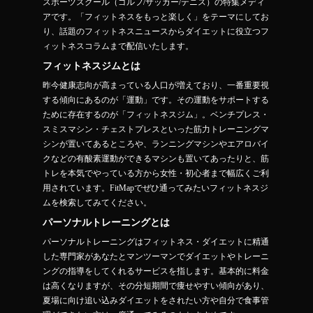
スポーツスクール（ゴルフ/サッカー/テニス）の特集メディ
アです。「フィットネスをもっと楽しく」をテーマにしてお
り、話題のフィットネスニュースからダイエットに役立つフ
ィットネスコラムまで配信いたします。
フィットネスジムとは
昨今健康志向が高まっている人口が増えており、一番重要視
する傾向にあるのが「運動」です。その運動をサポートする
ために存在するのが「フィットネスジム」。ベンチプレス・
スミスマシン・チェストプレスといった筋力トレーニングマ
シンが置いてあるところや、ランニングマシンやエアロバイ
クなどの有酸素運動ができるマシンも置いてあったりと、筋
トレを本気でやっている方から女性・初心者まで幅広くご利
用されています。FitMapでぜひ通ってみたいフィットネスジ
ムを検索してみてください。
パーソナルトレーニングとは
パーソナルトレーニングはフィットネス・ダイエットに精通
した専門家があなたとマンツーマンでダイエットやトレーニ
ングの指導をしてくれるサービスを指します。基本的に料金
は高くなりますが、その分短期間で痩せやすい傾向があり、
夏場に向け追い込みダイエットをされたい方や自分で食事管