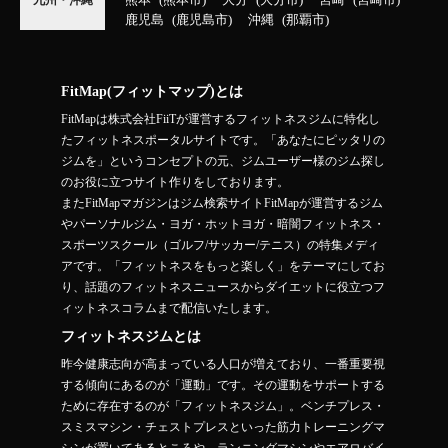
熊本
熊本市
大分
大分市
宮崎
宮崎市
九州・沖縄
鹿児島
鹿児島市
沖縄
那覇市
FitMap(フィットマップ)とは
FitMapは株式会社FiiTが運営するフィットネスジムに特化し
たフィットネスポータルサイトです。「あなたにピッタリの
ジムを」というコンセプトの元、ジムユーザー様のジム探し
のお役に立つサイト作りをしております。
またFitMapマガジンはジム検索サイトFitMapが運営するジム
やパーソナルジム・ヨガ・ホットヨガ・暗闇フィットネス・
スポーツスクール（ゴルフ/サッカー/テニス）の特集メディ
アです。「フィットネスをもっと楽しく」をテーマにしてお
り、話題のフィットネスニュースからダイエットに役立つフ
ィットネスコラムまで配信いたします。
フィットネスジムとは
昨今健康志向が高まっている人口が増えており、一番重要視
する傾向にあるのが「運動」です。その運動をサポートする
ために存在するのが「フィットネスジム」。ベンチプレス・
スミスマシン・チェストプレスといった筋力トレーニングマ