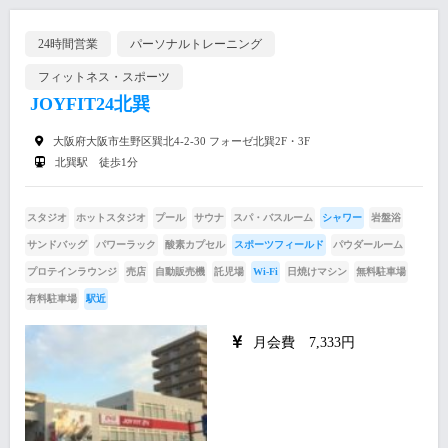
24時間営業
パーソナルトレーニング
フィットネス・スポーツ
JOYFIT24北巽
大阪府大阪市生野区巽北4-2-30 フォーゼ北巽2F・3F
北巽駅 徒歩1分
スタジオ
ホットスタジオ
プール
サウナ
スパ・バスルーム
シャワー
岩盤浴
サンドバッグ
パワーラック
酸素カプセル
スポーツフィールド
パウダールーム
プロテインラウンジ
売店
自動販売機
託児場
Wi-Fi
日焼けマシン
無料駐車場
有料駐車場
駅近
月会費 7,333円