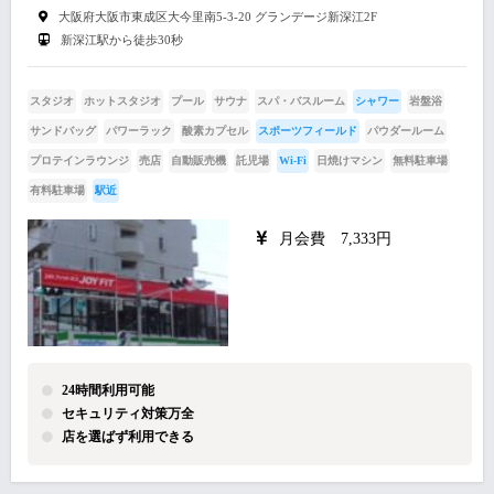
大阪府大阪市東成区大今里南5-3-20 グランデージ新深江2F
新深江駅から徒歩30秒
スタジオ
ホットスタジオ
プール
サウナ
スパ・バスルーム
シャワー
岩盤浴
サンドバッグ
パワーラック
酸素カプセル
スポーツフィールド
パウダールーム
プロテインラウンジ
売店
自動販売機
託児場
Wi-Fi
日焼けマシン
無料駐車場
有料駐車場
駅近
月会費 7,333円
24時間利用可能
セキュリティ対策万全
店を選ばず利用できる