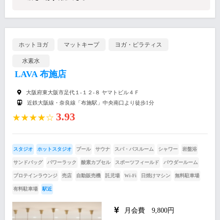
ホットヨガ
マットキープ
ヨガ・ピラティス
水素水
LAVA 布施店
大阪府東大阪市足代１-１２-８ ヤマトビル４Ｆ
近鉄大阪線・奈良線「布施駅」中央南口より徒歩1分
3.93
★★★★☆
スタジオ
ホットスタジオ
プール
サウナ
スパ・バスルーム
シャワー
岩盤浴
サンドバッグ
パワーラック
酸素カプセル
スポーツフィールド
パウダールーム
プロテインラウンジ
売店
自動販売機
託児場
Wi-Fi
日焼けマシン
無料駐車場
有料駐車場
駅近
月会費 9,800円