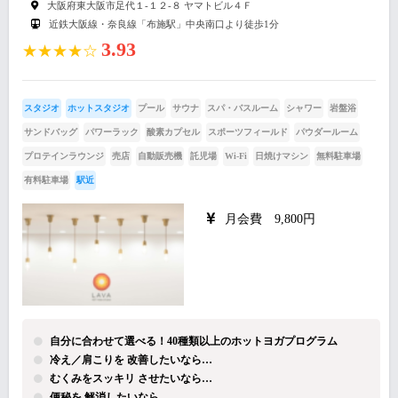
大阪府東大阪市足代１-１２-８ ヤマトビル４Ｆ
近鉄大阪線・奈良線「布施駅」中央南口より徒歩1分
3.93
★★★★☆
スタジオ
ホットスタジオ
プール
サウナ
スパ・バスルーム
シャワー
岩盤浴
サンドバッグ
パワーラック
酸素カプセル
スポーツフィールド
パウダールーム
プロテインラウンジ
売店
自動販売機
託児場
Wi-Fi
日焼けマシン
無料駐車場
有料駐車場
駅近
月会費 9,800円
自分に合わせて選べる！40種類以上のホットヨガプログラム
冷え／肩こりを 改善したいなら…
むくみをスッキリ させたいなら…
便秘を 解消したいなら…