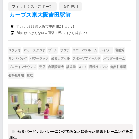
フィットネス・スポーツ
女性専用
カーブス東大阪吉田駅前
〒578-0911 東大阪市中新開2丁目5-21
近鉄けいはんな線吉田駅１番出口より徒歩3分
スタジオ
ホットスタジオ
プール
サウナ
スパ・バスルーム
シャワー
岩盤浴
サンドバッグ
パワーラック
酸素カプセル
スポーツフィールド
パウダールーム
プロテインラウンジ
売店
自動販売機
託児場
Wi-Fi
日焼けマシン
無料駐車場
有料駐車場
駅近
セミパーソナルトレーニングであなたに合った健康トレーニングをご
提供