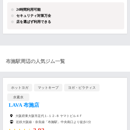
24時間利用可能
セキュリティ対策万全
店を選ばず利用できる
布施駅周辺の人気ジム一覧
ホットヨガ
マットキープ
ヨガ・ピラティス
水素水
LAVA 布施店
大阪府東大阪市足代１-１２-８ ヤマトビル４Ｆ
近鉄大阪線・奈良線「布施駅」中央南口より徒歩1分