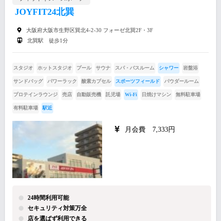
JOYFIT24北巽
大阪府大阪市生野区巽北4-2-30 フォーゼ北巽2F・3F
北巽駅 徒歩1分
スタジオ
ホットスタジオ
プール
サウナ
スパ・バスルーム
シャワー
岩盤浴
サンドバッグ
パワーラック
酸素カプセル
スポーツフィールド
パウダールーム
プロテインラウンジ
売店
自動販売機
託児場
Wi-Fi
日焼けマシン
無料駐車場
有料駐車場
駅近
月会費 7,333円
24時間利用可能
セキュリティ対策万全
店を選ばず利用できる