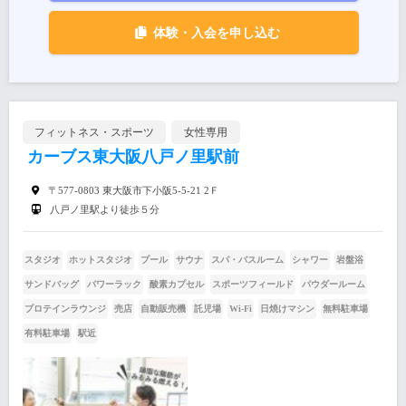
体験・入会を申し込む
フィットネス・スポーツ
女性専用
カーブス東大阪八戸ノ里駅前
〒577-0803 東大阪市下小阪5-5-21 2Ｆ
八戸ノ里駅より徒歩５分
スタジオ
ホットスタジオ
プール
サウナ
スパ・バスルーム
シャワー
岩盤浴
サンドバッグ
パワーラック
酸素カプセル
スポーツフィールド
パウダールーム
プロテインラウンジ
売店
自動販売機
託児場
Wi-Fi
日焼けマシン
無料駐車場
有料駐車場
駅近