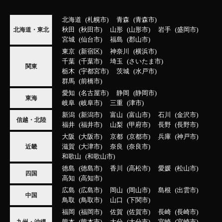
北海道
札幌市
青森
青森市
秋田
秋田市
山形
山形市
岩手
盛岡市
北海道・東北
宮城
仙台市
福島
郡山市
東京
新宿区
神奈川
横浜市
千葉
千葉市
埼玉
さいたま市
関東
栃木
宇都宮市
茨城
水戸市
群馬
前橋市
愛知
名古屋市
静岡
静岡市
東海
岐阜
岐阜市
三重
津市
新潟
新潟市
富山
富山市
石川
金沢市
信越・北陸
福井
福井市
山梨
甲府市
長野
長野市
大阪
大阪市
京都
京都市
兵庫
神戸市
滋賀
大津市
奈良
奈良市
近畿
和歌山
和歌山市
徳島
徳島市
香川
高松市
愛媛
松山市
四国
高知
高知市
広島
広島市
岡山
岡山市
島根
出雲市
中国
鳥取
鳥取市
山口
下関市
福岡
福岡市
佐賀
佐賀市
長崎
長崎市