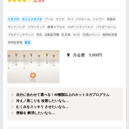
3.93
★★★★☆
スタジオ
ホットスタジオ
プール
サウナ
スパ・バスルーム
シャワー
岩盤浴
サンドバッグ
パワーラック
酸素カプセル
スポーツフィールド
パウダールーム
プロテインラウンジ
売店
自動販売機
託児場
Wi-Fi
日焼けマシン
無料駐車場
有料駐車場
駅近
月会費 9,800円
自分に合わせて選べる！40種類以上のホットヨガプログラム
冷え／肩こりを 改善したいなら…
むくみをスッキリ させたいなら…
便秘を 解消したいなら…