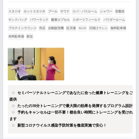
スタジオ
ホットスタジオ
プール
サウナ
スパ・バスルーム
シャワー
岩盤浴
サンドバッグ
パワーラック
酸素カプセル
スポーツフィールド
パウダールーム
プロテインラウンジ
売店
自動販売機
託児場
Wi-Fi
日焼けマシン
無料駐車場
有料駐車場
駅近
セミパーソナルトレーニングであなたに合った健康トレーニングをご
提供
たったの30分トレーニングで最大限の効果を発揮するプログラム設計
予約もキャンセルは一切不要！都合良い時間にトレーニングを受けれ
ます
新型コロナウイルス感染予防対策を徹底実施で安心！