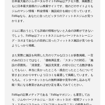
日本最大級のジムポータルサイトFitMapはアクセス数、掲載数と
もに日本最大規模のジム検索サイトです。他のどのサイトよりも
ジムのマシン情報・料金情報・施設紹介を細かく行っています。
FitMapなら、あなたに合ったピッタリのフィットネスジムが見つ
かります。
ジムに通おうとしても詳細の情報がないと入会の決断ができない
でしょう。FitMapはフィットネスジムからパーソナルトレーニン
グ・ヨガまであなたの目的に沿ったフィットネス施設が見つかる
ようしっかり掲載。
また実際に施設を利用した方のリアルな口コミが多数掲載。一言
のみの口コミではなく、「価格満足度」「スタッフの対応」「施
設の雰囲気」「清潔度」「施設充実度」の切り口にて点数評価を
してもらい、本当に良かったところ・残念だったところについて
皆さまにわかりやすいよう口コミを厳選して掲載しています。も
ちろん、インターネットからの無料体験や見学の申し込みも可
能！気になる教室があればぜひ足を運んでみてください。
FitMapの記事メディアである「FitMapマガジン」も運営してお
り、ジムやパーソナルジム・ヨガ・ホットヨガ・暗闇フィットネ
ス・スポーツスクール（ゴルフ/サッカー/テニス）の特集を行っ