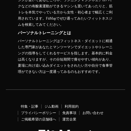
シンが置いてあるところや、ランニングマシンやエアロバイ
クなどの有酸素運動ができるマシンも置いてあったりと、筋
トレを本気でやっている方から女性・初心者まで幅広くご利
用されています。FitMapでぜひ通ってみたいフィットネスジ
ムを検索してみてください。
パーソナルトレーニングとは
パーソナルトレーニングはフィットネス・ダイエットに精通
した専門家があなたとマンツーマンでダイエットやトレーニ
ングの指導をしてくれるサービスを指します。基本的に料金
は高くなりますが、その分短期間で痩せやすい傾向があり、
夏場に向け追い込みダイエットをされたい方や自分で食事管
理ができない方は一度通ってみるのもおすすめです。
特集・記事
ジム動画
利用規約
プライバシーポリシー
免責事項
お問い合わせ
ご掲載希望の店舗様へ
運営企業