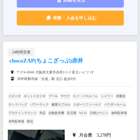
詳細を見る
体験・入会を申し込む
24時間営業
chocoZAP(ちょこざっぷ)赤井
〒574-0046 大阪府大東市赤井2-1-3 富士ハイツ 1F
JR学研都市線「住道」駅 北口 徒歩9分
スタジオ
ホットスタジオ
プール
サウナ
スパ・バスルーム
シャワー
岩盤浴
サンドバッグ
パワーラック
酸素カプセル
スポーツフィールド
パウダールーム
プロテインラウンジ
売店
自動販売機
託児場
Wi-Fi
日焼けマシン
無料駐車場
有料駐車場
駅近
月会費 3,278円