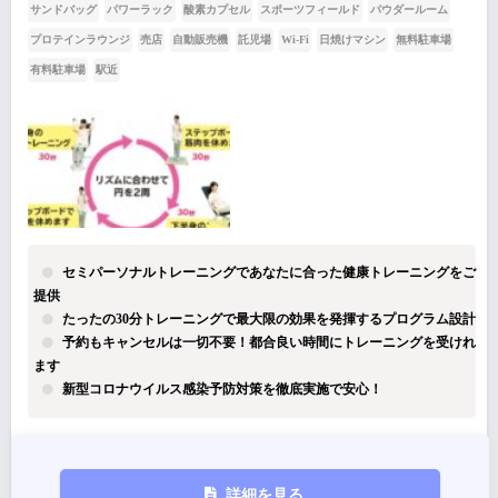
サンドバッグ
パワーラック
酸素カプセル
スポーツフィールド
パウダールーム
プロテインラウンジ
売店
自動販売機
託児場
Wi-Fi
日焼けマシン
無料駐車場
有料駐車場
駅近
セミパーソナルトレーニングであなたに合った健康トレーニングをご
提供
たったの30分トレーニングで最大限の効果を発揮するプログラム設計
予約もキャンセルは一切不要！都合良い時間にトレーニングを受けれ
ます
新型コロナウイルス感染予防対策を徹底実施で安心！
詳細を見る