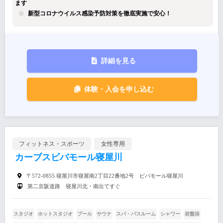
ます
新型コロナウイルス感染予防対策を徹底実施で安心！
詳細を見る
体験・入会を申し込む
フィットネス・スポーツ
女性専用
カーブスビバモール寝屋川
〒572-0855 寝屋川市寝屋南2丁目22番地2号 ビバモール寝屋川
第二京阪道路 寝屋川北・南出てすぐ
スタジオ
ホットスタジオ
プール
サウナ
スパ・バスルーム
シャワー
岩盤浴