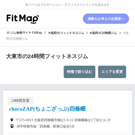
本ページはプロモーション・アフィリエイトリンクを含みます
掲載をお考えの企業様へ
ジム検索サイト FitMap
大阪府
のフィットネスジム
大阪府
の24時間ジム
大東
市の24時間ジム
大東市の24時間フィットネスジム
特徴で絞り込む
エリアを変更
24時間営業
chocoZAP(ちょこざっぷ)四條畷
〒575-0023 大阪府四條畷市楠公1-9-12 四條畷楠公1丁目ビル 1F
JR学研都市線「四条畷」駅東口徒歩5分