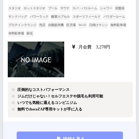
スタジオ
ホットスタジオ
プール
サウナ
スパ・バスルーム
シャワー
岩盤浴
サンドバッグ
パワーラック
酸素カプセル
スポーツフィールド
パウダールーム
プロテインラウンジ
売店
自動販売機
託児場
Wi-Fi
日焼けマシン
無料駐車場
有料駐車場
駅近
月会費 3,278円
圧倒的なコストパフォーマンス
ジムだけじゃない！セルフエステや脱毛も利用可能
いつでも気軽に通えるコンビニジム
無料でchocoZAP専用キットが手に入る