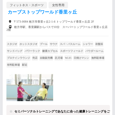
フィットネス・スポーツ
女性専用
カーブストップワールド香里ヶ丘
〒573-0084 枚方市香里ヶ丘2-1-6 トップワールド香里ヶ丘店 2F
枚方市駅、香里園駅からバスで10分 スーパートップワールド香里ヶ丘店
2階
スタジオ
ホットスタジオ
プール
サウナ
スパ・バスルーム
シャワー
岩盤浴
サンドバッグ
パワーラック
酸素カプセル
スポーツフィールド
パウダールーム
プロテインラウンジ
売店
自動販売機
託児場
Wi-Fi
日焼けマシン
無料駐車場
有料駐車場
駅近
セミパーソナルトレーニングであなたに合った健康トレーニングをご