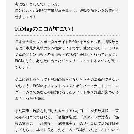
考になりましたでしょうか。
自分に合った24時間営業ジムを見つけ、運動や筋トレを習慣化さ
せましょう！
FitMapのココがすごい！
日本最大級のジムポータルサイトFitMapはアクセス数、掲載数と
もに日本最大規模のジム検索サイトです。他のどのサイトよりも
ジムのマシン情報・料金情報・施設紹介を細かく行っています。
FitMapなら、あなたに合ったピッタリのフィットネスジムが見つ
かります。
ジムに通おうとしても詳細の情報がないと入会の決断ができない
でしょう。FitMapはフィットネスジムからパーソナルトレーニン
グ・ヨガまであなたの目的に沿ったフィットネス施設が見つかる
ようしっかり掲載。
また実際に施設を利用した方のリアルな口コミが多数掲載。一言
のみの口コミではなく、「価格満足度」「スタッフの対応」「施
設の雰囲気」「清潔度」「施設充実度」の切り口にて点数評価を
してもらい、本当に良かったところ・残念だったところについて