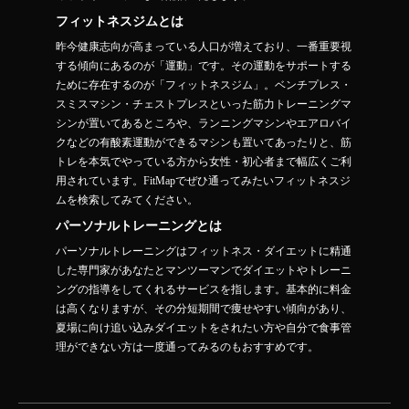
フィットネスジムとは
昨今健康志向が高まっている人口が増えており、一番重要視
する傾向にあるのが「運動」です。その運動をサポートする
ために存在するのが「フィットネスジム」。ベンチプレス・
スミスマシン・チェストプレスといった筋力トレーニングマ
シンが置いてあるところや、ランニングマシンやエアロバイ
クなどの有酸素運動ができるマシンも置いてあったりと、筋
トレを本気でやっている方から女性・初心者まで幅広くご利
用されています。FitMapでぜひ通ってみたいフィットネスジ
ムを検索してみてください。
パーソナルトレーニングとは
パーソナルトレーニングはフィットネス・ダイエットに精通
した専門家があなたとマンツーマンでダイエットやトレーニ
ングの指導をしてくれるサービスを指します。基本的に料金
は高くなりますが、その分短期間で痩せやすい傾向があり、
夏場に向け追い込みダイエットをされたい方や自分で食事管
理ができない方は一度通ってみるのもおすすめです。