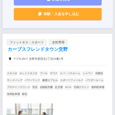
体験・入会を申し込む
フィットネス・スポーツ
女性専用
カーブスフレンドタウン交野
〒576-0017 交野市星田北2丁目26番1号
スタジオ
ホットスタジオ
プール
サウナ
スパ・バスルーム
シャワー
岩盤浴
サンドバッグ
パワーラック
酸素カプセル
スポーツフィールド
パウダールーム
プロテインラウンジ
売店
自動販売機
託児場
Wi-Fi
日焼けマシン
無料駐車場
有料駐車場
駅近