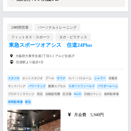
24時間営業
パーソナルトレーニング
フィットネス・スポーツ
ヨガ・ピラティス
東急スポーツオアシス 住道24Plus
大阪府大東市住道2丁目3-1 アルビ住道2F
住道駅より徒歩1分
スタジオ
ホットスタジオ
プール
サウナ
スパ・バスルーム
シャワー
岩盤浴
サンドバッグ
パワーラック
酸素カプセル
スポーツフィールド
パウダールーム
プロテインラウンジ
売店
自動販売機
託児場
Wi-Fi
日焼けマシン
無料駐車場
有料駐車場
駅近
月会費 5,940円