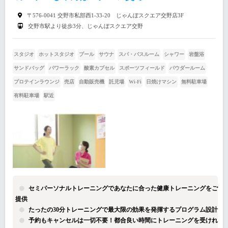
〒576-0041 交野市私部西1-33-20 じゃんぼスクエア交野店3F
交野市駅より徒歩3分、じゃんぼスクエア交野
スタジオ
ホットスタジオ
プール
サウナ
スパ・バスルーム
シャワー
岩盤浴
サンドバッグ
パワーラック
酸素カプセル
スポーツフィールド
パウダールーム
プロテインラウンジ
売店
自動販売機
託児場
Wi-Fi
日焼けマシン
無料駐車場
有料駐車場
駅近
セミパーソナルトレーニングであなたに合った健康トレーニングをご
提供
たったの30分トレーニングで最大限の効果を発揮するプログラム設計
予約もキャンセルは一切不要！都合良い時間にトレーニングを受けれ