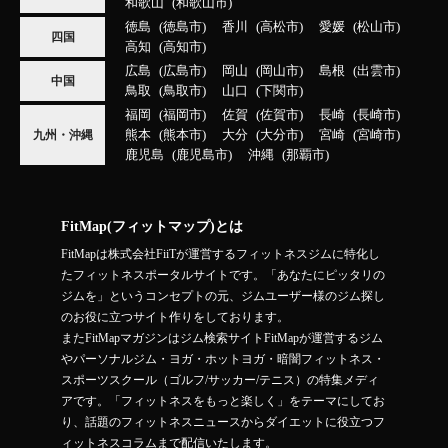
和歌山
和歌山市
徳島
徳島市
香川
高松市
愛媛
松山市
四国
高知
高知市
広島
広島市
岡山
岡山市
島根
出雲市
中国
鳥取
鳥取市
山口
下関市
福岡
福岡市
佐賀
佐賀市
長崎
長崎市
熊本
熊本市
大分
大分市
宮崎
宮崎市
九州・沖縄
鹿児島
鹿児島市
沖縄
那覇市
FitMap(フィットマップ)とは
FitMapは株式会社FiiTが運営するフィットネスジムに特化し
たフィットネスポータルサイトです。「あなたにピッタリの
ジムを」というコンセプトの元、ジムユーザー様のジム探し
のお役に立つサイト作りをしております。
またFitMapマガジンはジム検索サイトFitMapが運営するジム
やパーソナルジム・ヨガ・ホットヨガ・暗闇フィットネス・
スポーツスクール（ゴルフ/サッカー/テニス）の特集メディ
アです。「フィットネスをもっと楽しく」をテーマにしてお
り、話題のフィットネスニュースからダイエットに役立つフ
ィットネスコラムまで配信いたします。