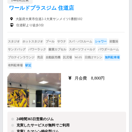
24時間営業
ワールドプラスジム 住道店
大阪府大東市住道2-1大東サンメイツ1番館102
住道駅より徒歩3分
スタジオ
ホットスタジオ
プール
サウナ
スパ・バスルーム
シャワー
岩盤浴
サンドバッグ
パワーラック
酸素カプセル
スポーツフィールド
パウダールーム
プロテインラウンジ
売店
自動販売機
託児場
Wi-Fi
日焼けマシン
無料駐車場
有料駐車場
駅近
月会費 8,800円
24時間365日営業のジム
充実したサービスが無料でご利用
充実したマシン特化型ジム