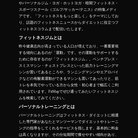
やパーソナルジム・ヨガ・ホットヨガ・暗闇フィットネス・
スポーツスクール（ゴルフ/サッカー/テニス）の特集メディ
アです。「フィットネスをもっと楽しく」をテーマにしてお
り、話題のフィットネスニュースからダイエットに役立つフ
ィットネスコラムまで配信いたします。
フィットネスジムとは
昨今健康志向が高まっている人口が増えており、一番重要視
する傾向にあるのが「運動」です。その運動をサポートする
ために存在するのが「フィットネスジム」。ベンチプレス・
スミスマシン・チェストプレスといった筋力トレーニングマ
シンが置いてあるところや、ランニングマシンやエアロバイ
クなどの有酸素運動ができるマシンも置いてあったりと、筋
トレを本気でやっている方から女性・初心者まで幅広くご利
用されています。FitMapでぜひ通ってみたいフィットネスジ
ムを検索してみてください。
パーソナルトレーニングとは
パーソナルトレーニングはフィットネス・ダイエットに精通
した専門家があなたとマンツーマンでダイエットやトレーニ
ングの指導をしてくれるサービスを指します。基本的に料金
は高くなりますが、その分短期間で痩せやすい傾向があり、