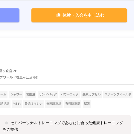
体験・入会を申し込む
里ヶ丘店 2F
プワールド香里ヶ丘店2階
ルーム
シャワー
岩盤浴
サンドバッグ
パワーラック
酸素カプセル
スポーツフィールド
託児場
Wi-Fi
日焼けマシン
無料駐車場
有料駐車場
駅近
セミパーソナルトレーニングであなたに合った健康トレーニング
をご提供