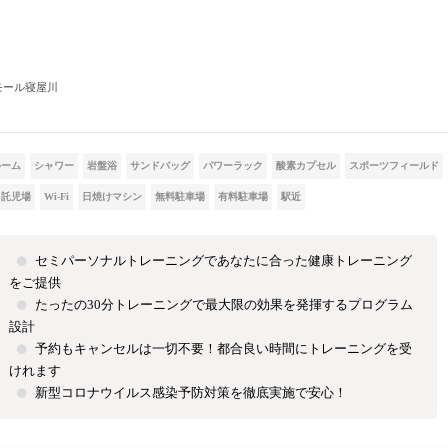
バモール寝屋川
ルーム
シャワー
岩盤浴
サンドバッグ
パワーラック
酸素カプセル
スポーツフィールド
託児場
Wi-Fi
日焼けマシン
無料駐車場
有料駐車場
駅近
セミパーソナルトレーニングであなたに合った健康トレーニング
をご提供
たったの30分トレーニングで最大限の効果を発揮するプログラム
設計
予約もキャンセルは一切不要！都合良い時間にトレーニングを受
けれます
新型コロナウイルス感染予防対策を徹底実施で安心！