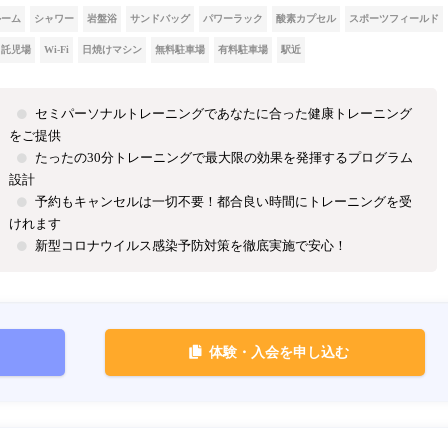
ルーム
シャワー
岩盤浴
サンドバッグ
パワーラック
酸素カプセル
スポーツフィールド
託児場
Wi-Fi
日焼けマシン
無料駐車場
有料駐車場
駅近
セミパーソナルトレーニングであなたに合った健康トレーニング
をご提供
たったの30分トレーニングで最大限の効果を発揮するプログラム
設計
予約もキャンセルは一切不要！都合良い時間にトレーニングを受
けれます
新型コロナウイルス感染予防対策を徹底実施で安心！
体験・入会を申し込む