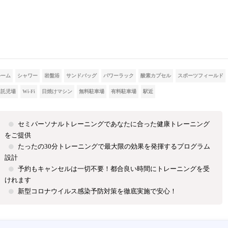
ルーム
シャワー
岩盤浴
サンドバッグ
パワーラック
酸素カプセル
スポーツフィールド
託児場
Wi-Fi
日焼けマシン
無料駐車場
有料駐車場
駅近
セミパーソナルトレーニングであなたに合った健康トレーニング
をご提供
たったの30分トレーニングで最大限の効果を発揮するプログラム
設計
予約もキャンセルは一切不要！都合良い時間にトレーニングを受
けれます
新型コロナウイルス感染予防対策を徹底実施で安心！