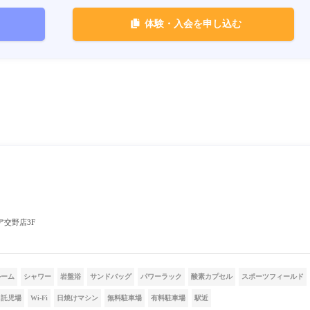
体験・入会を申し込む
エア交野店3F
ルーム
シャワー
岩盤浴
サンドバッグ
パワーラック
酸素カプセル
スポーツフィールド
託児場
Wi-Fi
日焼けマシン
無料駐車場
有料駐車場
駅近