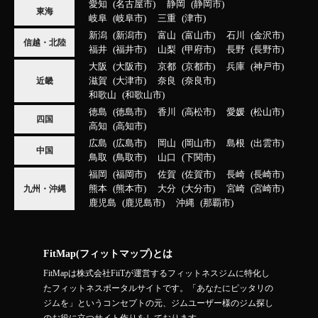
愛知
名古屋市
静岡
静岡市
東海
岐阜
岐阜市
三重
津市
新潟
新潟市
富山
富山市
石川
金沢市
信越・北陸
福井
福井市
山梨
甲府市
長野
長野市
大阪
大阪市
京都
京都市
兵庫
神戸市
滋賀
大津市
奈良
奈良市
近畿
和歌山
和歌山市
徳島
徳島市
香川
高松市
愛媛
松山市
四国
高知
高知市
広島
広島市
岡山
岡山市
島根
出雲市
中国
鳥取
鳥取市
山口
下関市
福岡
福岡市
佐賀
佐賀市
長崎
長崎市
熊本
熊本市
大分
大分市
宮崎
宮崎市
九州・沖縄
鹿児島
鹿児島市
沖縄
那覇市
FitMap(フィットマップ)とは
FitMapは株式会社FiiTが運営するフィットネスジムに特化し
たフィットネスポータルサイトです。「あなたにピッタリの
ジムを」というコンセプトの元、ジムユーザー様のジム探し