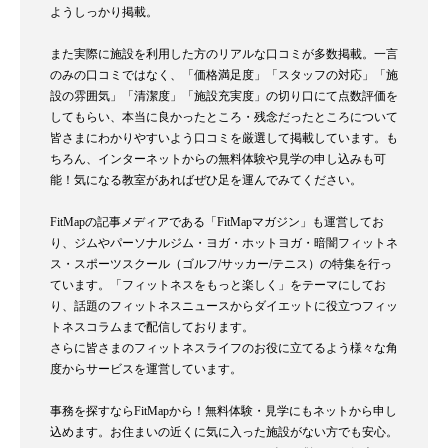
ようしっかり掲載。
また実際に施設を利用した方のリアルな口コミが多数掲載。一言
のみの口コミではなく、「価格満足度」「スタッフの対応」「施
設の雰囲気」「清潔度」「施設充実度」の切り口にて点数評価を
してもらい、本当に良かったところ・残念だったところについて
皆さまにわかりやすいよう口コミを厳選して掲載しています。も
ちろん、インターネットからの無料体験や見学の申し込みも可
能！気になる教室があればぜひ足を運んでみてください。
FitMapの記事メディアである「FitMapマガジン」も運営してお
り、ジムやパーソナルジム・ヨガ・ホットヨガ・暗闇フィットネ
ス・スポーツスクール（ゴルフ/サッカー/テニス）の特集を行っ
ています。「フィットネスをもっと楽しく」をテーマにしてお
り、話題のフィットネスニュースからダイエットに役立つフィッ
トネスコラムまで配信しております。
さらに皆さまのフィットネスライフのお役に立てるよう様々な角
度からサービスを運営しています。
事務を探すならFitMapから！無料体験・見学にもネットから申し
込めます。お住まいの近くに気に入った施設がない方でも安心。