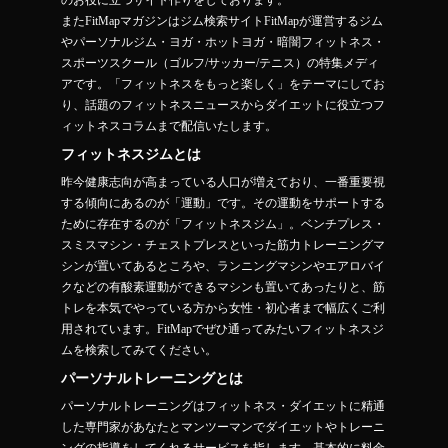
のお役に立つサイト作りをしております。
またFitMapマガジンはジム検索サイトFitMapが運営するジム
やパーソナルジム・ヨガ・ホットヨガ・暗闇フィットネス・
スポーツスクール（ゴルフ/サッカー/テニス）の特集メディ
アです。「フィットネスをもっと楽しく」をテーマにしてお
り、話題のフィットネスニュースからダイエットに役立つフ
ィットネスコラムまで配信いたします。
フィットネスジムとは
昨今健康志向が高まっている人口が増えており、一番重要視
する傾向にあるのが「運動」です。その運動をサポートする
ために存在するのが「フィットネスジム」。ベンチプレス・
スミスマシン・チェストプレスといった筋力トレーニングマ
シンが置いてあるところや、ランニングマシンやエアロバイ
クなどの有酸素運動ができるマシンも置いてあったりと、筋
トレを本気でやっている方から女性・初心者まで幅広くご利
用されています。FitMapでぜひ通ってみたいフィットネスジ
ムを検索してみてください。
パーソナルトレーニングとは
パーソナルトレーニングはフィットネス・ダイエットに精通
した専門家があなたとマンツーマンでダイエットやトレーニ