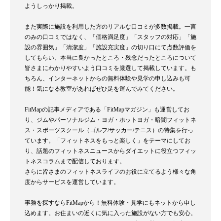
ようしっかり掲載。
また実際に施設を利用した方のリアルな口コミが多数掲載。一言
のみの口コミではなく、「価格満足度」「スタッフの対応」「施
設の雰囲気」「清潔度」「施設充実度」の切り口にて点数評価を
してもらい、本当に良かったところ・残念だったところについて
皆さまにわかりやすいよう口コミを厳選して掲載しています。も
ちろん、インターネットからの無料体験や見学の申し込みも可
能！気になる教室があればぜひ足を運んでみてください。
FitMapの記事メディアである「FitMapマガジン」も運営してお
り、ジムやパーソナルジム・ヨガ・ホットヨガ・暗闇フィットネ
ス・スポーツスクール（ゴルフ/サッカー/テニス）の特集を行っ
ています。「フィットネスをもっと楽しく」をテーマにしてお
り、話題のフィットネスニュースからダイエットに役立つフィッ
トネスコラムまで配信しております。
さらに皆さまのフィットネスライフのお役に立てるよう様々な角
度からサービスを運営しています。
事務を探すならFitMapから！無料体験・見学にもネットから申し
込めます。お住まいの近くに気に入った施設がない方でも安心。