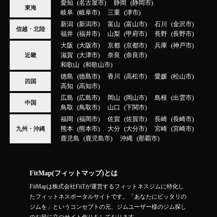
愛知
名古屋市
静岡
静岡市
東海
岐阜
岐阜市
三重
津市
新潟
新潟市
富山
富山市
石川
金沢市
信越・北陸
福井
福井市
山梨
甲府市
長野
長野市
大阪
大阪市
京都
京都市
兵庫
神戸市
滋賀
大津市
奈良
奈良市
近畿
和歌山
和歌山市
徳島
徳島市
香川
高松市
愛媛
松山市
四国
高知
高知市
広島
広島市
岡山
岡山市
島根
出雲市
中国
鳥取
鳥取市
山口
下関市
福岡
福岡市
佐賀
佐賀市
長崎
長崎市
熊本
熊本市
大分
大分市
宮崎
宮崎市
九州・沖縄
鹿児島
鹿児島市
沖縄
那覇市
FitMap(フィットマップ)とは
FitMapは株式会社FiiTが運営するフィットネスジムに特化し
たフィットネスポータルサイトです。「あなたにピッタリの
ジムを」というコンセプトの元、ジムユーザー様のジム探し