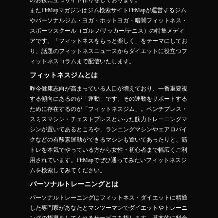
のお役に立つサイト作りをしております。
またFitMapマガジンはジム検索サイトFitMapが運営するジム
やパーソナルジム・ヨガ・ホットヨガ・暗闇フィットネス・
スポーツスクール（ゴルフ/サッカー/テニス）の特集メディ
アです。「フィットネスをもっと楽しく」をテーマにしてお
り、話題のフィットネスニュースからダイエットに役立つフ
ィットネスコラムまで配信いたします。
フィットネスジムとは
昨今健康志向が高まっている人口が増えており、一番重要視
する傾向にあるのが「運動」です。その運動をサポートする
ために存在するのが「フィットネスジム」。ベンチプレス・
スミスマシン・チェストプレスといった筋力トレーニングマ
シンが置いてあるところや、ランニングマシンやエアロバイ
クなどの有酸素運動ができるマシンも置いてあったりと、筋
トレを本気でやっている方から女性・初心者まで幅広くご利
用されています。FitMapでぜひ通ってみたいフィットネスジ
ムを検索してみてください。
パーソナルトレーニングとは
パーソナルトレーニングはフィットネス・ダイエットに精通
した専門家があなたとマンツーマンでダイエットやトレーニ