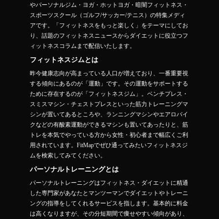
やパーソナルジム・ヨガ・ホットヨガ・暗闇フィットネス・
スポーツスクール（ゴルフ/サッカー/テニス）の特集メディ
アです。「フィットネスをもっと楽しく」をテーマにしてお
り、話題のフィットネスニュースからダイエットに役立つフ
ィットネスコラムまで配信いたします。
フィットネスジムとは
昨今健康志向が高まっている人口が増えており、一番重要視
する傾向にあるのが「運動」です。その運動をサポートする
ために存在するのが「フィットネスジム」。ベンチプレス・
スミスマシン・チェストプレスといった筋力トレーニングマ
シンが置いてあるところや、ランニングマシンやエアロバイ
クなどの有酸素運動ができるマシンも置いてあったりと、筋
トレを本気でやっている方から女性・初心者まで幅広くご利
用されています。FitMapでぜひ通ってみたいフィットネスジ
ムを検索してみてください。
パーソナルトレーニングとは
パーソナルトレーニングはフィットネス・ダイエットに精通
した専門家があなたとマンツーマンでダイエットやトレーニ
ングの指導をしてくれるサービスを指します。基本的に料金
は高くなりますが、その分短期間で痩せやすい傾向があり、