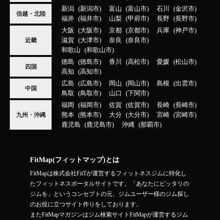
新潟
新潟市
富山
富山市
石川
金沢市
信越・北陸
福井
福井市
山梨
甲府市
長野
長野市
大阪
大阪市
京都
京都市
兵庫
神戸市
滋賀
大津市
奈良
奈良市
近畿
和歌山
和歌山市
徳島
徳島市
香川
高松市
愛媛
松山市
四国
高知
高知市
広島
広島市
岡山
岡山市
島根
出雲市
中国
鳥取
鳥取市
山口
下関市
福岡
福岡市
佐賀
佐賀市
長崎
長崎市
熊本
熊本市
大分
大分市
宮崎
宮崎市
九州・沖縄
鹿児島
鹿児島市
沖縄
那覇市
FitMap(フィットマップ)とは
FitMapは株式会社FiiTが運営するフィットネスジムに特化し
たフィットネスポータルサイトです。「あなたにピッタリの
ジムを」というコンセプトの元、ジムユーザー様のジム探し
のお役に立つサイト作りをしております。
またFitMapマガジンはジム検索サイトFitMapが運営するジム