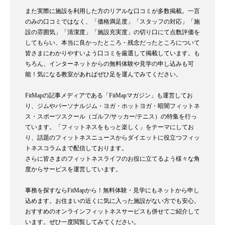
また実際に施設を利用した方のリアルな口コミが多数掲載。一言
のみの口コミではなく、「価格満足度」「スタッフの対応」「施
設の雰囲気」「清潔度」「施設充実度」の切り口にて点数評価を
してもらい、本当に良かったところ・残念だったところについて
皆さまにわかりやすいよう口コミを厳選して掲載しています。も
ちろん、インターネットからの無料体験や見学の申し込みも可
能！気になる教室があればぜひ足を運んでみてください。
FitMapの記事メディアである「FitMapマガジン」も運営してお
り、ジムやパーソナルジム・ヨガ・ホットヨガ・暗闇フィットネ
ス・スポーツスクール（ゴルフ/サッカー/テニス）の特集を行っ
ています。「フィットネスをもっと楽しく」をテーマにしてお
り、話題のフィットネスニュースからダイエットに役立つフィッ
トネスコラムまで配信しております。
さらに皆さまのフィットネスライフのお役に立てるよう様々な角
度からサービスを運営しています。
事務を探すならFitMapから！無料体験・見学にもネットから申し
込めます。お住まいの近くに気に入った施設がない方でも安心。
おすすめのオンラインフィットネスサービスも併せてご紹介して
います。ぜひ一度閲覧してみてください。