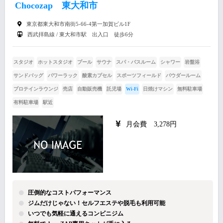
Chocozap 東大和市
東京都東大和市南街5-66-4第一加賀ビル1F
西武拝島線 / 東大和市駅 出入口 徒歩6分
スタジオ
ホットスタジオ
プール
サウナ
スパ・バスルーム
シャワー
岩盤浴
サンドバッグ
パワーラック
酸素カプセル
スポーツフィールド
パウダールーム
プロテインラウンジ
売店
自動販売機
託児場
Wi-Fi
日焼けマシン
無料駐車場
有料駐車場
駅近
月会費 3,278円
圧倒的なコストパフォーマンス
ジムだけじゃない！セルフエステや脱毛も利用可能
いつでも気軽に通えるコンビニジム