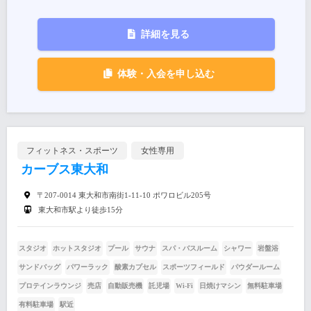
詳細を見る
体験・入会を申し込む
フィットネス・スポーツ
女性専用
カーブス東大和
〒207-0014 東大和市南街1-11-10 ポワロビル205号
東大和市駅より徒歩15分
スタジオ
ホットスタジオ
プール
サウナ
スパ・バスルーム
シャワー
岩盤浴
サンドバッグ
パワーラック
酸素カプセル
スポーツフィールド
パウダールーム
プロテインラウンジ
売店
自動販売機
託児場
Wi-Fi
日焼けマシン
無料駐車場
有料駐車場
駅近