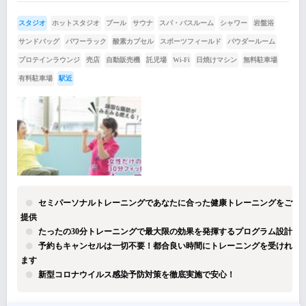
スタジオ
ホットスタジオ
プール
サウナ
スパ・バスルーム
シャワー
岩盤浴
サンドバッグ
パワーラック
酸素カプセル
スポーツフィールド
パウダールーム
プロテインラウンジ
売店
自動販売機
託児場
Wi-Fi
日焼けマシン
無料駐車場
有料駐車場
駅近
セミパーソナルトレーニングであなたに合った健康トレーニングをご
提供
たったの30分トレーニングで最大限の効果を発揮するプログラム設計
予約もキャンセルは一切不要！都合良い時間にトレーニングを受けれ
ます
新型コロナウイルス感染予防対策を徹底実施で安心！