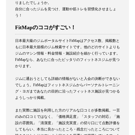
りましたでしょうか。
自分に合ったジムを見つけ、運動や筋トレを習慣化させましょ
う！
FitMapのココがすごい！
日本最大級のジムポータルサイトFitMapはアクセス数、掲載数と
もに日本最大規模のジム検索サイトです。他のどのサイトよりも
ジムのマシン情報・料金情報・施設紹介を細かく行っています。
FitMapなら、あなたに合ったピッタリのフィットネスジムが見つ
かります。
ジムに通おうとしても詳細の情報がないと入会の決断ができない
でしょう。FitMapはフィットネスジムからパーソナルトレーニン
グ・ヨガまであなたの目的に沿ったフィットネス施設が見つかる
ようしっかり掲載。
また実際に施設を利用した方のリアルな口コミが多数掲載。一言
のみの口コミではなく、「価格満足度」「スタッフの対応」「施
設の雰囲気」「清潔度」「施設充実度」の切り口にて点数評価を
してもらい、本当に良かったところ・残念だったところについて