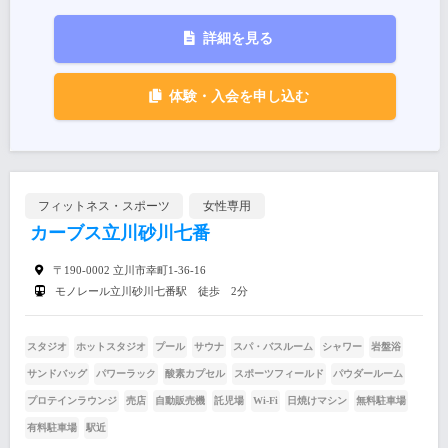
詳細を見る
体験・入会を申し込む
フィットネス・スポーツ
女性専用
カーブス立川砂川七番
〒190-0002 立川市幸町1-36-16
モノレール立川砂川七番駅 徒歩 2分
スタジオ
ホットスタジオ
プール
サウナ
スパ・バスルーム
シャワー
岩盤浴
サンドバッグ
パワーラック
酸素カプセル
スポーツフィールド
パウダールーム
プロテインラウンジ
売店
自動販売機
託児場
Wi-Fi
日焼けマシン
無料駐車場
有料駐車場
駅近