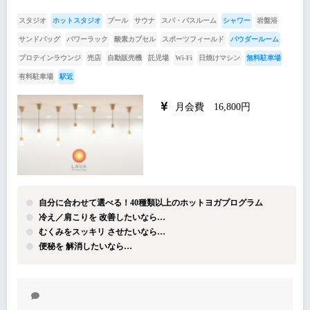
スタジオ
ホットスタジオ
プール
サウナ
スパ・バスルーム
シャワー
岩盤浴
サンドバッグ
パワーラック
酸素カプセル
スポーツフィールド
パウダールーム
プロテインラウンジ
売店
自動販売機
託児場
Wi-Fi
日焼けマシン
無料駐車場
有料駐車場
駅近
月会費 16,800円
自分に合わせて選べる！40種類以上のホットヨガプログラム
冷え／肩こりを 改善したいなら…
むくみをスッキリ させたいなら…
便秘を 解消したいなら…