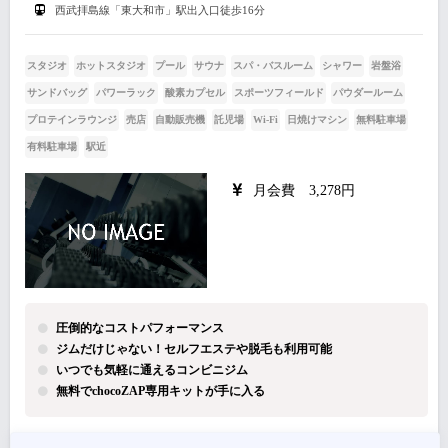
西武拝島線「東大和市」駅出入口徒歩16分
スタジオ
ホットスタジオ
プール
サウナ
スパ・バスルーム
シャワー
岩盤浴
サンドバッグ
パワーラック
酸素カプセル
スポーツフィールド
パウダールーム
プロテインラウンジ
売店
自動販売機
託児場
Wi-Fi
日焼けマシン
無料駐車場
有料駐車場
駅近
月会費 3,278円
圧倒的なコストパフォーマンス
ジムだけじゃない！セルフエステや脱毛も利用可能
いつでも気軽に通えるコンビニジム
無料でchocoZAP専用キットが手に入る