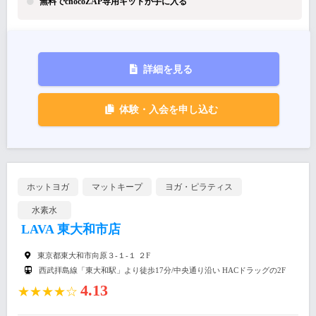
無料でchocoZAP専用キットが手に入る
詳細を見る
体験・入会を申し込む
ホットヨガ
マットキープ
ヨガ・ピラティス
水素水
LAVA 東大和市店
東京都東大和市向原３-１-１ ２F
西武拝島線「東大和駅」より徒歩17分/中央通り沿い HACドラッグの2F
4.13
★★★★☆