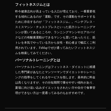
フィットネスジムとは
昨今健康志向が高まっている人口が増えており、一番重要視
する傾向にあるのが「運動」です。その運動をサポートする
ために存在するのが「フィットネスジム」。ベンチプレス・
スミスマシン・チェストプレスといった筋力トレーニングマ
シンが置いてあるところや、ランニングマシンやエアロバイ
クなどの有酸素運動ができるマシンも置いてあったりと、筋
トレを本気でやっている方から女性・初心者まで幅広くご利
用されています。FitMapでぜひ通ってみたいフィットネスジ
ムを検索してみてください。
パーソナルトレーニングとは
パーソナルトレーニングはフィットネス・ダイエットに精通
した専門家があなたとマンツーマンでダイエットやトレーニ
ングの指導をしてくれるサービスを指します。基本的に料金
は高くなりますが、その分短期間で痩せやすい傾向があり、
夏場に向け追い込みダイエットをされたい方や自分で食事管
理ができない方は一度通ってみるのもおすすめです。