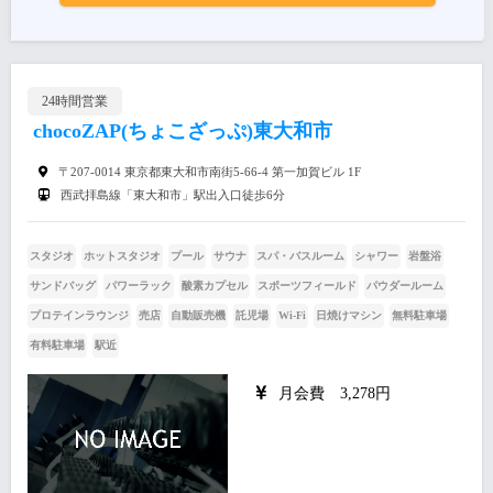
24時間営業
chocoZAP(ちょこざっぷ)東大和市
〒207-0014 東京都東大和市南街5-66-4 第一加賀ビル 1F
西武拝島線「東大和市」駅出入口徒歩6分
スタジオ
ホットスタジオ
プール
サウナ
スパ・バスルーム
シャワー
岩盤浴
サンドバッグ
パワーラック
酸素カプセル
スポーツフィールド
パウダールーム
プロテインラウンジ
売店
自動販売機
託児場
Wi-Fi
日焼けマシン
無料駐車場
有料駐車場
駅近
月会費 3,278円