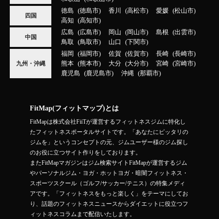
徳島
徳島市
香川
高松市
愛媛
松山市
四国
高知
高知市
広島
広島市
岡山
岡山市
島根
出雲市
中国
鳥取
鳥取市
山口
下関市
福岡
福岡市
佐賀
佐賀市
長崎
長崎市
熊本
熊本市
大分
大分市
宮崎
宮崎市
九州・沖縄
鹿児島
鹿児島市
沖縄
那覇市
FitMap(フィットマップ)とは
FitMapは株式会社FiiTが運営するフィットネスジムに特化し
たフィットネスポータルサイトです。「あなたにピッタリの
ジムを」というコンセプトの元、ジムユーザー様のジム探し
のお役に立つサイト作りをしております。
またFitMapマガジンはジム検索サイトFitMapが運営するジム
やパーソナルジム・ヨガ・ホットヨガ・暗闇フィットネス・
スポーツスクール（ゴルフ/サッカー/テニス）の特集メディ
アです。「フィットネスをもっと楽しく」をテーマにしてお
り、話題のフィットネスニュースからダイエットに役立つフ
ィットネスコラムまで配信いたします。