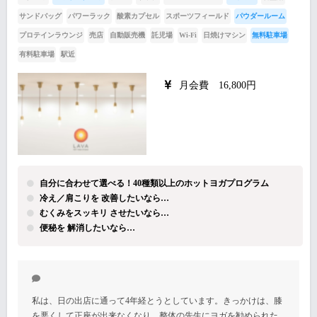
サンドバッグ
パワーラック
酸素カプセル
スポーツフィールド
パウダールーム
プロテインラウンジ
売店
自動販売機
託児場
Wi-Fi
日焼けマシン
無料駐車場
有料駐車場
駅近
月会費 16,800円
自分に合わせて選べる！40種類以上のホットヨガプログラム
冷え／肩こりを 改善したいなら…
むくみをスッキリ させたいなら…
便秘を 解消したいなら…
私は、日の出店に通って4年経とうとしています。きっかけは、膝
を悪くして正座が出来なくなり、整体の先生にヨガを勧められた