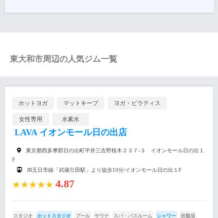
東大和市周辺の人気ジム一覧
ホットヨガ
マットキープ
ヨガ・ピラティス
女性専用
水素水
LAVA イオンモール日の出店
東京都西多摩郡日の出町平井三吉野桜木２３７-３ イオンモール日の出１
F
JR五日市線「武蔵引田駅」より徒歩10分/イオンモール日の出１F
4.87
★★★★★
スタジオ
ホットスタジオ
プール
サウナ
スパ・バスルーム
シャワー
岩盤浴