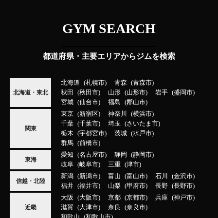
GYM SEARCH
都道府県・主要エリアからジムを検索
北海道
札幌市
青森
青森市
秋田
秋田市
山形
山形市
岩手
盛岡市
北海道・東北
宮城
仙台市
福島
郡山市
東京
新宿区
神奈川
横浜市
千葉
千葉市
埼玉
さいたま市
関東
栃木
宇都宮市
茨城
水戸市
群馬
前橋市
愛知
名古屋市
静岡
静岡市
東海
岐阜
岐阜市
三重
津市
新潟
新潟市
富山
富山市
石川
金沢市
信越・北陸
福井
福井市
山梨
甲府市
長野
長野市
大阪
大阪市
京都
京都市
兵庫
神戸市
滋賀
大津市
奈良
奈良市
近畿
和歌山
和歌山市