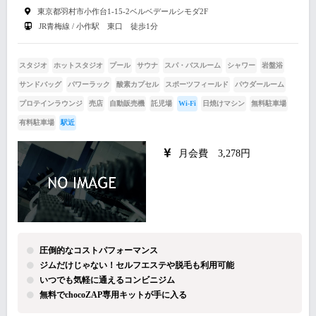
東京都羽村市小作台1-15-2ベルベデールシモダ2F
JR青梅線 / 小作駅 東口 徒歩1分
スタジオ
ホットスタジオ
プール
サウナ
スパ・バスルーム
シャワー
岩盤浴
サンドバッグ
パワーラック
酸素カプセル
スポーツフィールド
パウダールーム
プロテインラウンジ
売店
自動販売機
託児場
Wi-Fi
日焼けマシン
無料駐車場
有料駐車場
駅近
月会費 3,278円
圧倒的なコストパフォーマンス
ジムだけじゃない！セルフエステや脱毛も利用可能
いつでも気軽に通えるコンビニジム
無料でchocoZAP専用キットが手に入る