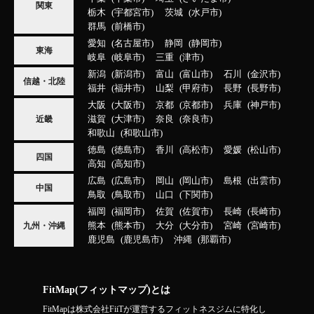
関東
栃木
宇都宮市
茨城
水戸市
群馬
前橋市
愛知
名古屋市
静岡
静岡市
東海
岐阜
岐阜市
三重
津市
新潟
新潟市
富山
富山市
石川
金沢市
信越・北陸
福井
福井市
山梨
甲府市
長野
長野市
大阪
大阪市
京都
京都市
兵庫
神戸市
滋賀
大津市
奈良
奈良市
近畿
和歌山
和歌山市
徳島
徳島市
香川
高松市
愛媛
松山市
四国
高知
高知市
広島
広島市
岡山
岡山市
島根
出雲市
中国
鳥取
鳥取市
山口
下関市
福岡
福岡市
佐賀
佐賀市
長崎
長崎市
熊本
熊本市
大分
大分市
宮崎
宮崎市
九州・沖縄
鹿児島
鹿児島市
沖縄
那覇市
FitMap(フィットマップ)とは
FitMapは株式会社FiiTが運営するフィットネスジムに特化し