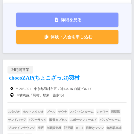
詳細を見る
体験・入会を申し込む
24時間営業
chocoZAP(ちょこざっぷ)羽村
〒205-0011 東京都羽村市五ノ神1-8-16 白瀬ビル 1F
JR青梅線「羽村」駅東口徒歩1分
スタジオ
ホットスタジオ
プール
サウナ
スパ・バスルーム
シャワー
岩盤浴
サンドバッグ
パワーラック
酸素カプセル
スポーツフィールド
パウダールーム
プロテインラウンジ
売店
自動販売機
託児場
Wi-Fi
日焼けマシン
無料駐車場