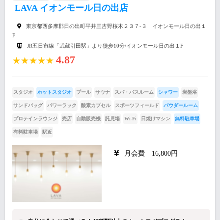
LAVA イオンモール日の出店
東京都西多摩郡日の出町平井三吉野桜木２３７-３ イオンモール日の出１
F
JR五日市線「武蔵引田駅」より徒歩10分/イオンモール日の出１F
4.87
★★★★★
スタジオ
ホットスタジオ
プール
サウナ
スパ・バスルーム
シャワー
岩盤浴
サンドバッグ
パワーラック
酸素カプセル
スポーツフィールド
パウダールーム
プロテインラウンジ
売店
自動販売機
託児場
Wi-Fi
日焼けマシン
無料駐車場
有料駐車場
駅近
月会費 16,800円