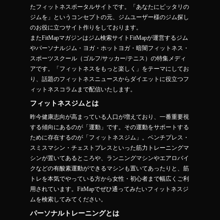
たフィットネスポータルサイトです。「あなたにピッタリの
ジムを」というコンセプトの元、ジムユーザー様のジム探し
のお役に立つサイト作りをしております。
またFitMapマガジンはジム検索サイトFitMapが運営するジム
やパーソナルジム・ヨガ・ホットヨガ・暗闇フィットネス・
スポーツスクール（ゴルフ/サッカー/テニス）の特集メディ
アです。「フィットネスをもっと楽しく」をテーマにしてお
り、話題のフィットネスニュースからダイエットに役立つフ
ィットネスコラムまで配信いたします。
フィットネスジムとは
昨今健康志向が高まっている人口が増えており、一番重要視
する傾向にあるのが「運動」です。その運動をサポートする
ために存在するのが「フィットネスジム」。ベンチプレス・
スミスマシン・チェストプレスといった筋力トレーニングマ
シンが置いてあるところや、ランニングマシンやエアロバイ
クなどの有酸素運動ができるマシンも置いてあったりと、筋
トレを本気でやっている方から女性・初心者まで幅広くご利
用されています。FitMapでぜひ通ってみたいフィットネスジ
ムを検索してみてください。
パーソナルトレーニングとは