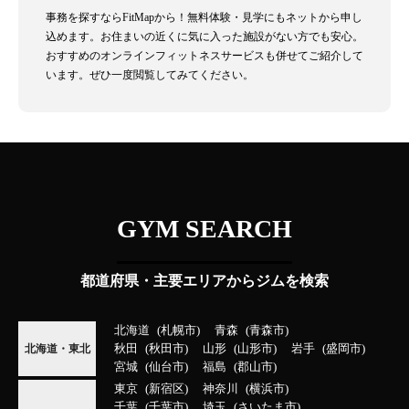
事務を探すならFitMapから！無料体験・見学にもネットから申し
込めます。お住まいの近くに気に入った施設がない方でも安心。
おすすめのオンラインフィットネスサービスも併せてご紹介して
います。ぜひ一度閲覧してみてください。
GYM SEARCH
都道府県・主要エリアからジムを検索
北海道
札幌市
青森
青森市
秋田
秋田市
山形
山形市
岩手
盛岡市
北海道・東北
宮城
仙台市
福島
郡山市
東京
新宿区
神奈川
横浜市
千葉
千葉市
埼玉
さいたま市