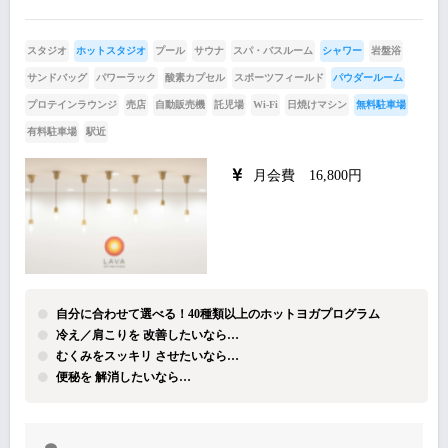
スタジオ
ホットスタジオ
プール
サウナ
スパ・バスルーム
シャワー
岩盤浴
サンドバッグ
パワーラック
酸素カプセル
スポーツフィールド
パウダールーム
プロテインラウンジ
売店
自動販売機
託児場
Wi-Fi
日焼けマシン
無料駐車場
有料駐車場
駅近
月会費 16,800円
自分に合わせて選べる！40種類以上のホットヨガプログラム
冷え／肩こりを 改善したいなら…
むくみをスッキリ させたいなら…
便秘を 解消したいなら…