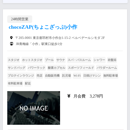
24時間営業
chocoZAP(ちょこざっぷ)小作
〒205-0001 東京都羽村市小作台1-15-2 ベルベデールシモダ 2F
JR青梅線「小作」駅東口徒歩1分
スタジオ
ホットスタジオ
プール
サウナ
スパ・バスルーム
シャワー
岩盤浴
サンドバッグ
パワーラック
酸素カプセル
スポーツフィールド
パウダールーム
プロテインラウンジ
売店
自動販売機
託児場
Wi-Fi
日焼けマシン
無料駐車場
有料駐車場
駅近
月会費 3,278円