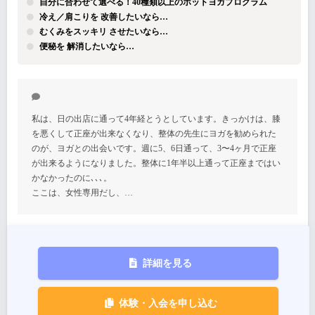
自分に合わせて選べる！40種類以上のホットヨガプログラム
冷え／肩こりを 改善したいなら…
むくみをスッキリ させたいなら…
便秘を 解消したいなら…
私は、日の出店に通って4年経とうとしています。きっかけは、膝
を悪くして正座が出来なくなり、整体の先生にヨガを勧められた
のが、ヨガとの出会いです。週に5、6日通って、3〜4ヶ月で正座
が出来るようになりました。整体に1年半以上通って正座まではい
かなかったのに､､､。
ここは、女性専用だし、…
詳細を見る
体験・入会を申し込む