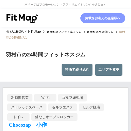
本ページはプロモーション・アフィリエイトリンクを含みます
掲載をお考えの企業様へ
ジム検索サイト FitMap
東京都
のフィットネスジム
東京都
の24時間ジム
羽村
市の24時間ジム
羽村市の24時間フィットネスジム
特徴で絞り込む
エリアを変更
24時間営業
Wi-Fi
ゴルフ練習場
ストレッチスペース
セルフエステ
セルフ脱毛
トイレ
鍵なしオープンロッカー
Chocozap 小作