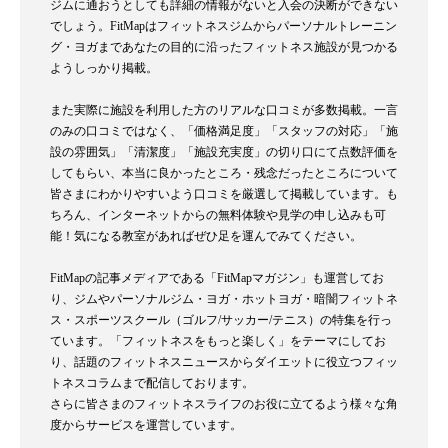
ジムに通おうとしても詳細の情報がないと入会の決断ができない
でしょう。FitMapはフィットネスジムからパーソナルトレーニン
グ・ヨガまであなたの目的に沿ったフィットネス施設が見つかる
ようしっかり掲載。
また実際に施設を利用した方のリアルな口コミが多数掲載。一言
のみの口コミではなく、「価格満足度」「スタッフの対応」「施
設の雰囲気」「清潔度」「施設充実度」の切り口にて点数評価を
してもらい、本当に良かったところ・残念だったところについて
皆さまにわかりやすいよう口コミを厳選して掲載しています。も
ちろん、インターネットからの無料体験や見学の申し込みも可
能！気になる教室があればぜひ足を運んでみてください。
FitMapの記事メディアである「FitMapマガジン」も運営してお
り、ジムやパーソナルジム・ヨガ・ホットヨガ・暗闇フィットネ
ス・スポーツスクール（ゴルフ/サッカー/テニス）の特集を行っ
ています。「フィットネスをもっと楽しく」をテーマにしてお
り、話題のフィットネスニュースからダイエットに役立つフィッ
トネスコラムまで配信しております。
さらに皆さまのフィットネスライフのお役に立てるよう様々な角
度からサービスを運営しています。