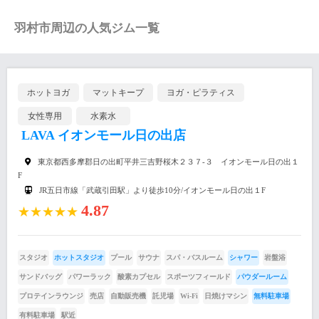
羽村市周辺の人気ジム一覧
ホットヨガ
マットキープ
ヨガ・ピラティス
女性専用
水素水
LAVA イオンモール日の出店
東京都西多摩郡日の出町平井三吉野桜木２３７-３ イオンモール日の出１
F
JR五日市線「武蔵引田駅」より徒歩10分/イオンモール日の出１F
4.87
★★★★★
スタジオ
ホットスタジオ
プール
サウナ
スパ・バスルーム
シャワー
岩盤浴
サンドバッグ
パワーラック
酸素カプセル
スポーツフィールド
パウダールーム
プロテインラウンジ
売店
自動販売機
託児場
Wi-Fi
日焼けマシン
無料駐車場
有料駐車場
駅近