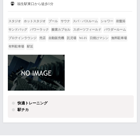
福生駅東口から徒歩1分
スタジオ
ホットスタジオ
プール
サウナ
スパ・バスルーム
シャワー
岩盤浴
サンドバッグ
パワーラック
酸素カプセル
スポーツフィールド
パウダールーム
プロテインラウンジ
売店
自動販売機
託児場
Wi-Fi
日焼けマシン
無料駐車場
有料駐車場
駅近
快適トレーニング
駅チカ