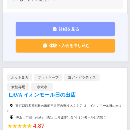
詳細を見る
体験・入会を申し込む
ホットヨガ
マットキープ
ヨガ・ピラティス
女性専用
水素水
LAVA イオンモール日の出店
東京都西多摩郡日の出町平井三吉野桜木２３７-３ イオンモール日の出１
F
JR五日市線「武蔵引田駅」より徒歩10分/イオンモール日の出１F
4.87
★★★★★