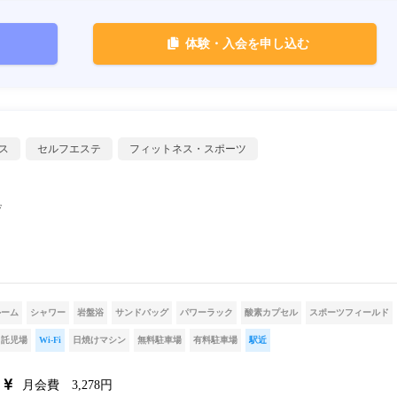
体験・入会を申し込む
ス
セルフエステ
フィットネス・スポーツ
F
ルーム
シャワー
岩盤浴
サンドバッグ
パワーラック
酸素カプセル
スポーツフィールド
託児場
Wi-Fi
日焼けマシン
無料駐車場
有料駐車場
駅近
月会費 3,278円