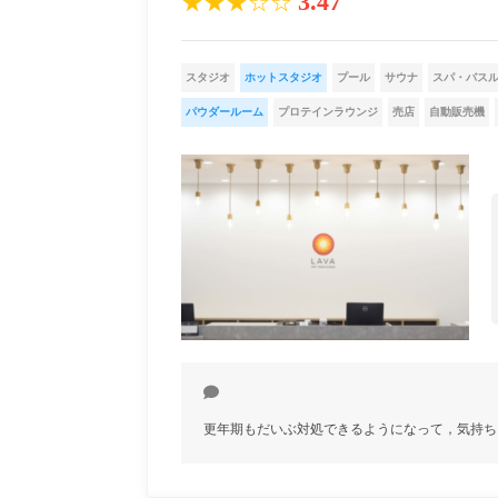
3.47
★★★☆☆
スタジオ
ホットスタジオ
プール
サウナ
スパ・バス
パウダールーム
プロテインラウンジ
売店
自動販売機
更年期もだいぶ対処できるようになって，気持ち