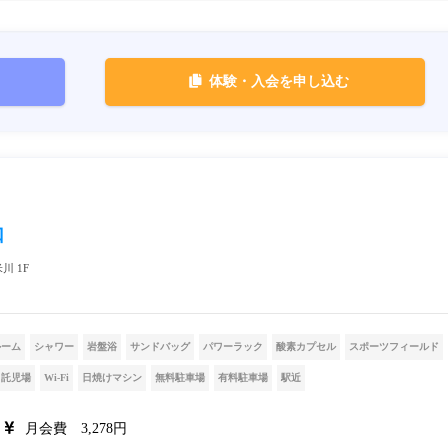
体験・入会を申し込む
口
川 1F
ルーム
シャワー
岩盤浴
サンドバッグ
パワーラック
酸素カプセル
スポーツフィールド
託児場
Wi-Fi
日焼けマシン
無料駐車場
有料駐車場
駅近
月会費 3,278円