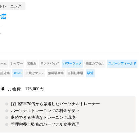
トレーニング
津店
F
分
ルーム
シャワー
岩盤浴
サンドバッグ
パワーラック
酸素カプセル
スポーツフィールド
託児場
Wi-Fi
日焼けマシン
無料駐車場
有料駐車場
駅近
月会費 176,000円
採用倍率70倍から厳選したパーソナルトレーナー
パーソナルトレーニングの料金が安い
継続できる快適なトレーニング環境
管理栄養士監修のパーソナル食事管理