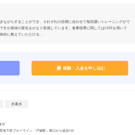
きながらすることができ、それぞれの目標に合わせて毎回濃いトレーニングがで
ですが身体の変化をかなり実感しています。食事指導に関してはLINEを用いて
体的に教えていただける…
体験・入会を申し込む
水素水
3F
市営地下鉄ブルーライン「戸塚駅」東口から徒歩5分