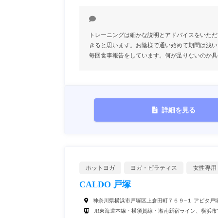
トレーニングは細かな説明とアドバイスをいただ
きると思います。お陰様で通い始めて期間は浅い
毎回食事報告をしています。何が足りないのか具
詳細を見る
ホットヨガ
ヨガ・ピラティス
女性専用
CALDO 戸塚
神奈川県横浜市戸塚区上倉田町７６９−１ アピタ戸塚
JR東海道本線・横須賀線・湘南新宿ライン、横浜