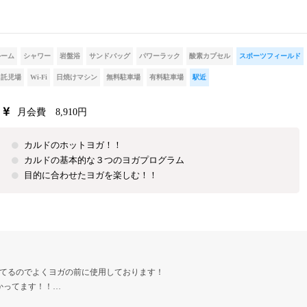
ルーム
シャワー
岩盤浴
サンドバッグ
パワーラック
酸素カプセル
スポーツフィールド
託児場
Wi-Fi
日焼けマシン
無料駐車場
有料駐車場
駅近
月会費 8,910円
カルドのホットヨガ！！
カルドの基本的な３つのヨガプログラム
目的に合わせたヨガを楽しむ！！
てるのでよくヨガの前に使用しております！
かってます！！…