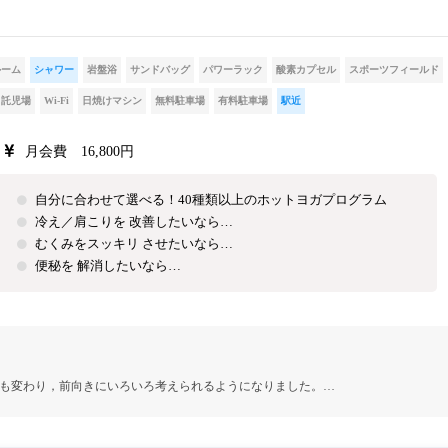
ルーム
シャワー
岩盤浴
サンドバッグ
パワーラック
酸素カプセル
スポーツフィールド
託児場
Wi-Fi
日焼けマシン
無料駐車場
有料駐車場
駅近
月会費 16,800円
自分に合わせて選べる！40種類以上のホットヨガプログラム
冷え／肩こりを 改善したいなら…
むくみをスッキリ させたいなら…
便秘を 解消したいなら…
も変わり，前向きにいろいろ考えられるようになりました。…