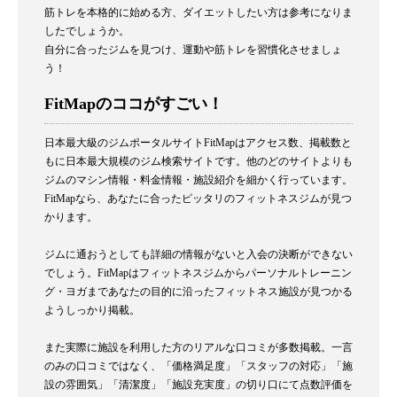
筋トレを本格的に始める方、ダイエットしたい方は参考になりま
したでしょうか。
自分に合ったジムを見つけ、運動や筋トレを習慣化させましょ
う！
FitMapのココがすごい！
日本最大級のジムポータルサイトFitMapはアクセス数、掲載数と
もに日本最大規模のジム検索サイトです。他のどのサイトよりも
ジムのマシン情報・料金情報・施設紹介を細かく行っています。
FitMapなら、あなたに合ったピッタリのフィットネスジムが見つ
かります。
ジムに通おうとしても詳細の情報がないと入会の決断ができない
でしょう。FitMapはフィットネスジムからパーソナルトレーニン
グ・ヨガまであなたの目的に沿ったフィットネス施設が見つかる
ようしっかり掲載。
また実際に施設を利用した方のリアルな口コミが多数掲載。一言
のみの口コミではなく、「価格満足度」「スタッフの対応」「施
設の雰囲気」「清潔度」「施設充実度」の切り口にて点数評価を