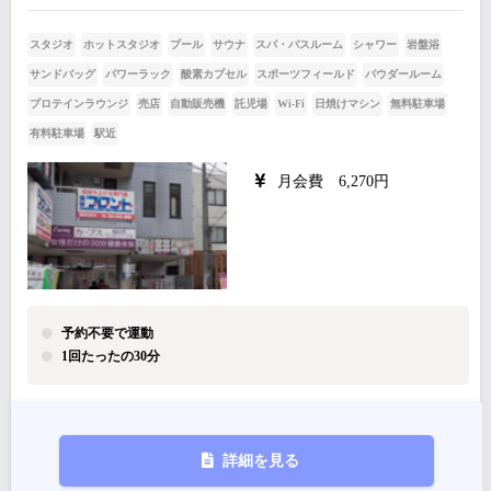
スタジオ
ホットスタジオ
プール
サウナ
スパ・バスルーム
シャワー
岩盤浴
サンドバッグ
パワーラック
酸素カプセル
スポーツフィールド
パウダールーム
プロテインラウンジ
売店
自動販売機
託児場
Wi-Fi
日焼けマシン
無料駐車場
有料駐車場
駅近
月会費 6,270円
予約不要で運動
1回たったの30分
詳細を見る