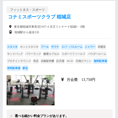
フィットネス・スポーツ
コナミスポーツクラブ 稲城店
東京都稲城市東長沼3107-4 京王リトナード稲城5・6階
稲城駅から徒歩1分
スタジオ
ホットスタジオ
プール
サウナ
スパ・バスルーム
シャワー
岩盤浴
サンドバッグ
パワーラック
酸素カプセル
スポーツフィールド
パウダールーム
プロテインラウンジ
売店
自動販売機
託児場
Wi-Fi
日焼けマシン
無料駐車場
有料駐車場
駅近
月会費 13,750円
選べる細かい料金プランがあります。