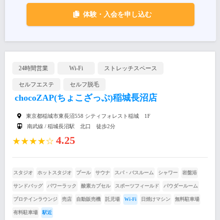
体験・入会を申し込む
24時間営業
Wi-Fi
ストレッチスペース
セルフエステ
セルフ脱毛
chocoZAP(ちょこざっぷ)稲城長沼店
東京都稲城市東長沼558 シティフォレスト稲城 1F
南武線 / 稲城長沼駅 北口 徒歩2分
4.25
★★★★☆
スタジオ
ホットスタジオ
プール
サウナ
スパ・バスルーム
シャワー
岩盤浴
サンドバッグ
パワーラック
酸素カプセル
スポーツフィールド
パウダールーム
プロテインラウンジ
売店
自動販売機
託児場
Wi-Fi
日焼けマシン
無料駐車場
有料駐車場
駅近