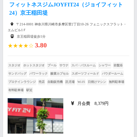
フィットネスジムJOYFIT24（ジョイフィット
24）京王稲田堤
〒214-0001 神奈川県川崎市多摩区菅2丁目10-26 フェニックスフラット・
エムビル1Ｆ
京王稲田堤徒歩1分
3.80
★★★★☆
スタジオ
ホットスタジオ
プール
サウナ
スパ・バスルーム
シャワー
岩盤浴
サンドバッグ
パワーラック
酸素カプセル
スポーツフィールド
パウダールーム
プロテインラウンジ
売店
自動販売機
託児場
Wi-Fi
日焼けマシン
無料駐車場
有料駐車場
駅近
月会費 8,379円