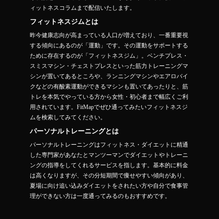
ィットネスコラムまで配信いたします。
フィットネスジムとは
昨今健康志向が高まっている人口が増えており、一番重要視
する傾向にあるのが「運動」です。その運動をサポートする
ために存在するのが「フィットネスジム」。ベンチプレス・
スミスマシン・チェストプレスといった筋力トレーニングマ
シンが置いてあるところや、ランニングマシンやエアロバイ
クなどの有酸素運動ができるマシンも置いてあったりと、筋
トレを本気でやっている方から女性・初心者まで幅広くご利
用されています。FitMapでぜひ通ってみたいフィットネスジ
ムを検索してみてください。
パーソナルトレーニングとは
パーソナルトレーニングはフィットネス・ダイエットに精通
した専門家があなたとマンツーマンでダイエットやトレーニ
ングの指導をしてくれるサービスを指します。基本的に料金
は高くなりますが、その分短期間で痩せやすい傾向があり、
夏場に向け追い込みダイエットをされたい方や自分で食事管
理ができない方は一度通ってみるのもおすすめです。