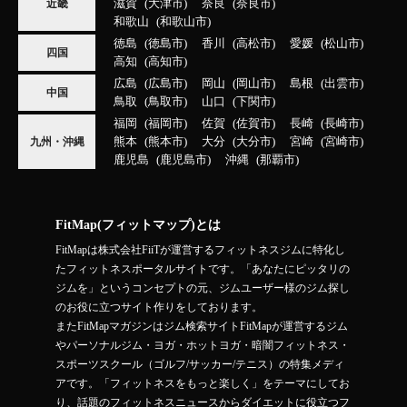
滋賀
大津市
奈良
奈良市
近畿
和歌山
和歌山市
徳島
徳島市
香川
高松市
愛媛
松山市
四国
高知
高知市
広島
広島市
岡山
岡山市
島根
出雲市
中国
鳥取
鳥取市
山口
下関市
福岡
福岡市
佐賀
佐賀市
長崎
長崎市
熊本
熊本市
大分
大分市
宮崎
宮崎市
九州・沖縄
鹿児島
鹿児島市
沖縄
那覇市
FitMap(フィットマップ)とは
FitMapは株式会社FiiTが運営するフィットネスジムに特化し
たフィットネスポータルサイトです。「あなたにピッタリの
ジムを」というコンセプトの元、ジムユーザー様のジム探し
のお役に立つサイト作りをしております。
またFitMapマガジンはジム検索サイトFitMapが運営するジム
やパーソナルジム・ヨガ・ホットヨガ・暗闇フィットネス・
スポーツスクール（ゴルフ/サッカー/テニス）の特集メディ
アです。「フィットネスをもっと楽しく」をテーマにしてお
り、話題のフィットネスニュースからダイエットに役立つフ