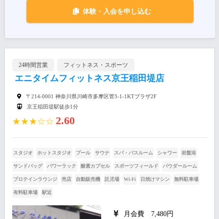
体験・入会を申し込む
24時間営業
フィットネス・スポーツ
エニタイムフィットネス京王稲田堤店
〒214-0001 神奈川県川崎市多摩区菅3-1-1KTプラザ2F
京王稲田堤駅徒歩1分
2.60
★★★☆☆
スタジオ
ホットスタジオ
プール
サウナ
スパ・バスルーム
シャワー
岩盤浴
サンドバッグ
パワーラック
酸素カプセル
スポーツフィールド
パウダールーム
プロテインラウンジ
売店
自動販売機
託児場
Wi-Fi
日焼けマシン
無料駐車場
有料駐車場
駅近
月会費 7,480円