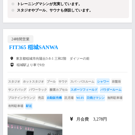
トレーニングマシンが充実しています。
スタジオやプール、サウナも併設しています。
24時間営業
FIT365 稲城SANWA
東京都稲城市向陽台3-8-1 三和2階 ダイソーの前
稲城駅より車で6分
スタジオ
ホットスタジオ
プール
サウナ
スパ・バスルーム
シャワー
岩盤浴
サンドバッグ
パワーラック
酸素カプセル
スポーツフィールド
パウダールーム
プロテインラウンジ
売店
自動販売機
託児場
Wi-Fi
日焼けマシン
無料駐車場
有料駐車場
駅近
月会費 3,278円