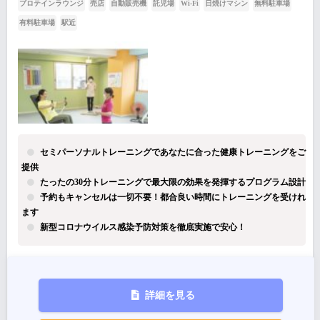
プロテインラウンジ
売店
自動販売機
託児場
Wi-Fi
日焼けマシン
無料駐車場
有料駐車場
駅近
セミパーソナルトレーニングであなたに合った健康トレーニングをご
提供
たったの30分トレーニングで最大限の効果を発揮するプログラム設計
予約もキャンセルは一切不要！都合良い時間にトレーニングを受けれ
ます
新型コロナウイルス感染予防対策を徹底実施で安心！
詳細を見る