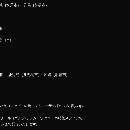
城
水戸市
群馬
前橋市
市
歌山市
市
鹿児島
鹿児島市
沖縄
那覇市
」というコンセプトの元、ジムユーザー様のジム探しのお
スクール（ゴルフ/サッカー/テニス）の特集メディアで
ラムまで配信いたします。