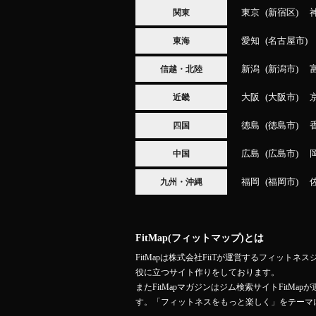
東京
新宿区
関東
愛知
名古屋市
東海
新潟
新潟市
信越・北陸
大阪
大阪市
近畿
徳島
徳島市
四国
広島
広島市
中国
福岡
福岡市
九州・沖縄
FitMap(フィットマップ)とは
FitMapは株式会社FiiTが運営するフィ
役に立つサイト作りをしております。
またFitMapマガジンはジム検索サイトFit
す。「フィットネスをもっと楽しく」をテーマ