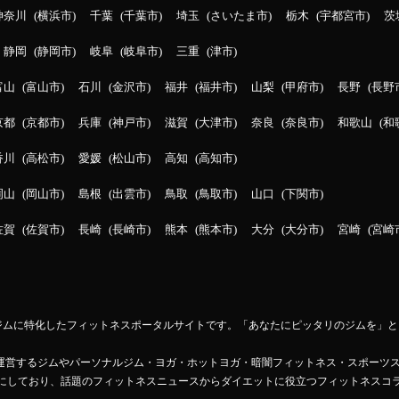
神奈川
横浜市
千葉
千葉市
埼玉
さいたま市
栃木
宇都宮市
茨
静岡
静岡市
岐阜
岐阜市
三重
津市
富山
富山市
石川
金沢市
福井
福井市
山梨
甲府市
長野
長野
京都
京都市
兵庫
神戸市
滋賀
大津市
奈良
奈良市
和歌山
和
香川
高松市
愛媛
松山市
高知
高知市
岡山
岡山市
島根
出雲市
鳥取
鳥取市
山口
下関市
佐賀
佐賀市
長崎
長崎市
熊本
熊本市
大分
大分市
宮崎
宮崎
ットネスジムに特化したフィットネスポータルサイトです。「あなたにピッタリのジムを
Mapが運営するジムやパーソナルジム・ヨガ・ホットヨガ・暗闇フィットネス・スポーツ
にしており、話題のフィットネスニュースからダイエットに役立つフィットネスコ