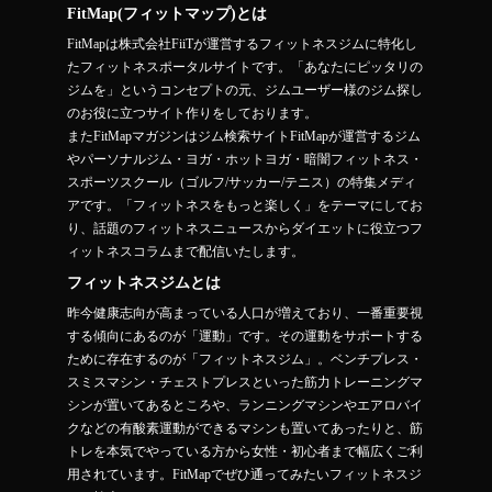
FitMap(フィットマップ)とは
FitMapは株式会社FiiTが運営するフィットネスジムに特化し
たフィットネスポータルサイトです。「あなたにピッタリの
ジムを」というコンセプトの元、ジムユーザー様のジム探し
のお役に立つサイト作りをしております。
またFitMapマガジンはジム検索サイトFitMapが運営するジム
やパーソナルジム・ヨガ・ホットヨガ・暗闇フィットネス・
スポーツスクール（ゴルフ/サッカー/テニス）の特集メディ
アです。「フィットネスをもっと楽しく」をテーマにしてお
り、話題のフィットネスニュースからダイエットに役立つフ
ィットネスコラムまで配信いたします。
フィットネスジムとは
昨今健康志向が高まっている人口が増えており、一番重要視
する傾向にあるのが「運動」です。その運動をサポートする
ために存在するのが「フィットネスジム」。ベンチプレス・
スミスマシン・チェストプレスといった筋力トレーニングマ
シンが置いてあるところや、ランニングマシンやエアロバイ
クなどの有酸素運動ができるマシンも置いてあったりと、筋
トレを本気でやっている方から女性・初心者まで幅広くご利
用されています。FitMapでぜひ通ってみたいフィットネスジ