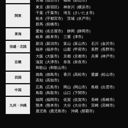
宮城
仙台市
福島
郡山市
東京
新宿区
神奈川
横浜市
千葉
千葉市
埼玉
さいたま市
関東
栃木
宇都宮市
茨城
水戸市
群馬
前橋市
愛知
名古屋市
静岡
静岡市
東海
岐阜
岐阜市
三重
津市
新潟
新潟市
富山
富山市
石川
金沢市
信越・北陸
福井
福井市
山梨
甲府市
長野
長野市
大阪
大阪市
京都
京都市
兵庫
神戸市
滋賀
大津市
奈良
奈良市
近畿
和歌山
和歌山市
徳島
徳島市
香川
高松市
愛媛
松山市
四国
高知
高知市
広島
広島市
岡山
岡山市
島根
出雲市
中国
鳥取
鳥取市
山口
下関市
福岡
福岡市
佐賀
佐賀市
長崎
長崎市
熊本
熊本市
大分
大分市
宮崎
宮崎市
九州・沖縄
鹿児島
鹿児島市
沖縄
那覇市