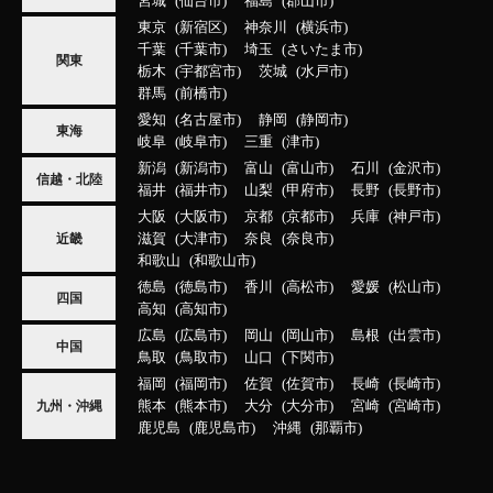
宮城
仙台市
福島
郡山市
東京
新宿区
神奈川
横浜市
千葉
千葉市
埼玉
さいたま市
関東
栃木
宇都宮市
茨城
水戸市
群馬
前橋市
愛知
名古屋市
静岡
静岡市
東海
岐阜
岐阜市
三重
津市
新潟
新潟市
富山
富山市
石川
金沢市
信越・北陸
福井
福井市
山梨
甲府市
長野
長野市
大阪
大阪市
京都
京都市
兵庫
神戸市
滋賀
大津市
奈良
奈良市
近畿
和歌山
和歌山市
徳島
徳島市
香川
高松市
愛媛
松山市
四国
高知
高知市
広島
広島市
岡山
岡山市
島根
出雲市
中国
鳥取
鳥取市
山口
下関市
福岡
福岡市
佐賀
佐賀市
長崎
長崎市
熊本
熊本市
大分
大分市
宮崎
宮崎市
九州・沖縄
鹿児島
鹿児島市
沖縄
那覇市