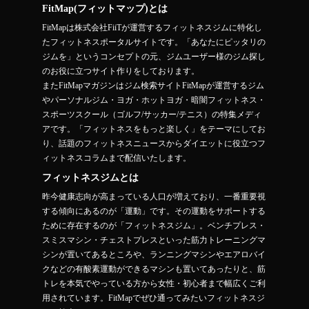
FitMap(フィットマップ)とは
FitMapは株式会社FiiTが運営するフィットネスジムに特化し
たフィットネスポータルサイトです。「あなたにピッタリの
ジムを」というコンセプトの元、ジムユーザー様のジム探し
のお役に立つサイト作りをしております。
またFitMapマガジンはジム検索サイトFitMapが運営するジム
やパーソナルジム・ヨガ・ホットヨガ・暗闇フィットネス・
スポーツスクール（ゴルフ/サッカー/テニス）の特集メディ
アです。「フィットネスをもっと楽しく」をテーマにしてお
り、話題のフィットネスニュースからダイエットに役立つフ
ィットネスコラムまで配信いたします。
フィットネスジムとは
昨今健康志向が高まっている人口が増えており、一番重要視
する傾向にあるのが「運動」です。その運動をサポートする
ために存在するのが「フィットネスジム」。ベンチプレス・
スミスマシン・チェストプレスといった筋力トレーニングマ
シンが置いてあるところや、ランニングマシンやエアロバイ
クなどの有酸素運動ができるマシンも置いてあったりと、筋
トレを本気でやっている方から女性・初心者まで幅広くご利
用されています。FitMapでぜひ通ってみたいフィットネスジ