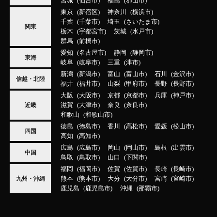
宮城
仙台市
福島
郡山市
東京
新宿区
神奈川
横浜市
千葉
千葉市
埼玉
さいたま市
関東
栃木
宇都宮市
茨城
水戸市
群馬
前橋市
愛知
名古屋市
静岡
静岡市
東海
岐阜
岐阜市
三重
津市
新潟
新潟市
富山
富山市
石川
金沢市
信越・北陸
福井
福井市
山梨
甲府市
長野
長野市
大阪
大阪市
京都
京都市
兵庫
神戸市
滋賀
大津市
奈良
奈良市
近畿
和歌山
和歌山市
徳島
徳島市
香川
高松市
愛媛
松山市
四国
高知
高知市
広島
広島市
岡山
岡山市
島根
出雲市
中国
鳥取
鳥取市
山口
下関市
福岡
福岡市
佐賀
佐賀市
長崎
長崎市
熊本
熊本市
大分
大分市
宮崎
宮崎市
九州・沖縄
鹿児島
鹿児島市
沖縄
那覇市