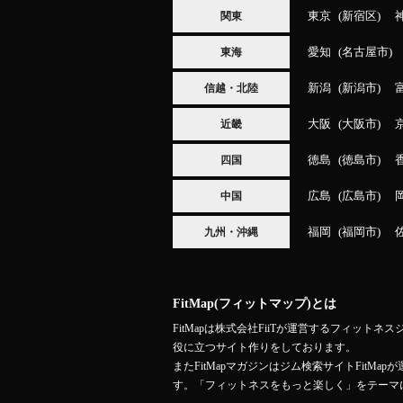
東京
新宿区
関東
愛知
名古屋市
東海
新潟
新潟市
信越・北陸
大阪
大阪市
近畿
徳島
徳島市
四国
広島
広島市
中国
福岡
福岡市
九州・沖縄
FitMap(フィットマップ)とは
FitMapは株式会社FiiTが運営するフィ
役に立つサイト作りをしております。
またFitMapマガジンはジム検索サイトFit
す。「フィットネスをもっと楽しく」をテーマ