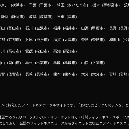
神奈川
横浜市
千葉
千葉市
埼玉
さいたま市
栃木
宇都宮市
茨
静岡
静岡市
岐阜
岐阜市
三重
津市
富山
富山市
石川
金沢市
福井
福井市
山梨
甲府市
長野
長野
京都
京都市
兵庫
神戸市
滋賀
大津市
奈良
奈良市
和歌山
和
香川
高松市
愛媛
松山市
高知
高知市
岡山
岡山市
島根
出雲市
鳥取
鳥取市
山口
下関市
佐賀
佐賀市
長崎
長崎市
熊本
熊本市
大分
大分市
宮崎
宮崎
ットネスジムに特化したフィットネスポータルサイトです。「あなたにピッタリのジムを
Mapが運営するジムやパーソナルジム・ヨガ・ホットヨガ・暗闇フィットネス・スポーツ
にしており、話題のフィットネスニュースからダイエットに役立つフィットネスコ