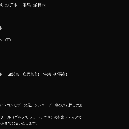
城
水戸市
群馬
前橋市
市
歌山市
市
鹿児島
鹿児島市
沖縄
那覇市
」というコンセプトの元、ジムユーザー様のジム探しのお
スクール（ゴルフ/サッカー/テニス）の特集メディアで
ラムまで配信いたします。