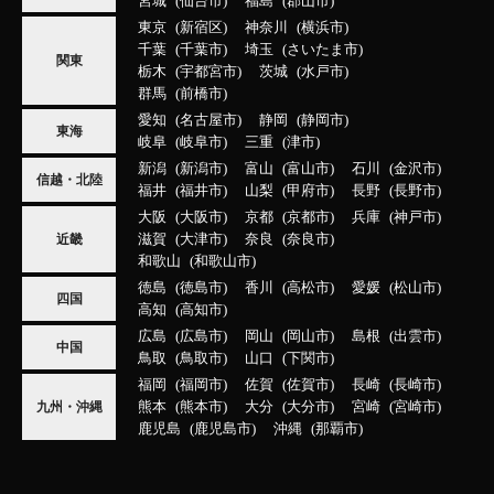
宮城
仙台市
福島
郡山市
東京
新宿区
神奈川
横浜市
千葉
千葉市
埼玉
さいたま市
関東
栃木
宇都宮市
茨城
水戸市
群馬
前橋市
愛知
名古屋市
静岡
静岡市
東海
岐阜
岐阜市
三重
津市
新潟
新潟市
富山
富山市
石川
金沢市
信越・北陸
福井
福井市
山梨
甲府市
長野
長野市
大阪
大阪市
京都
京都市
兵庫
神戸市
滋賀
大津市
奈良
奈良市
近畿
和歌山
和歌山市
徳島
徳島市
香川
高松市
愛媛
松山市
四国
高知
高知市
広島
広島市
岡山
岡山市
島根
出雲市
中国
鳥取
鳥取市
山口
下関市
福岡
福岡市
佐賀
佐賀市
長崎
長崎市
熊本
熊本市
大分
大分市
宮崎
宮崎市
九州・沖縄
鹿児島
鹿児島市
沖縄
那覇市