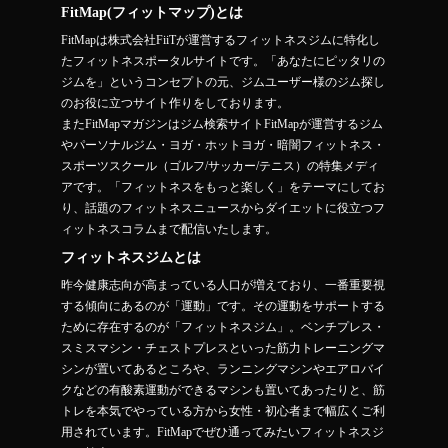
FitMap(フィットマップ)とは
FitMapは株式会社FiiTが運営するフィットネスジムに特化し
たフィットネスポータルサイトです。「あなたにピッタリの
ジムを」というコンセプトの元、ジムユーザー様のジム探し
のお役に立つサイト作りをしております。
またFitMapマガジンはジム検索サイトFitMapが運営するジム
やパーソナルジム・ヨガ・ホットヨガ・暗闇フィットネス・
スポーツスクール（ゴルフ/サッカー/テニス）の特集メディ
アです。「フィットネスをもっと楽しく」をテーマにしてお
り、話題のフィットネスニュースからダイエットに役立つフ
ィットネスコラムまで配信いたします。
フィットネスジムとは
昨今健康志向が高まっている人口が増えており、一番重要視
する傾向にあるのが「運動」です。その運動をサポートする
ために存在するのが「フィットネスジム」。ベンチプレス・
スミスマシン・チェストプレスといった筋力トレーニングマ
シンが置いてあるところや、ランニングマシンやエアロバイ
クなどの有酸素運動ができるマシンも置いてあったりと、筋
トレを本気でやっている方から女性・初心者まで幅広くご利
用されています。FitMapでぜひ通ってみたいフィットネスジ