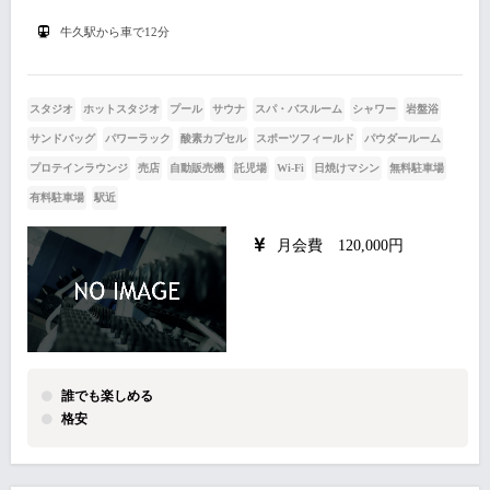
牛久駅から車で12分
スタジオ
ホットスタジオ
プール
サウナ
スパ・バスルーム
シャワー
岩盤浴
サンドバッグ
パワーラック
酸素カプセル
スポーツフィールド
パウダールーム
プロテインラウンジ
売店
自動販売機
託児場
Wi-Fi
日焼けマシン
無料駐車場
有料駐車場
駅近
月会費 120,000円
誰でも楽しめる
格安