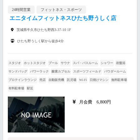
24時間営業
フィットネス・スポーツ
エニタイムフィットネスひたち野うしく店
茨城県牛久市ひたち野西3-37-10 1F
ひたち野うしく駅から徒歩4分
スタジオ
ホットスタジオ
プール
サウナ
スパ・バスルーム
シャワー
岩盤浴
サンドバッグ
パワーラック
酸素カプセル
スポーツフィールド
パウダールーム
プロテインラウンジ
売店
自動販売機
託児場
Wi-Fi
日焼けマシン
無料駐車場
有料駐車場
駅近
月会費 6,800円