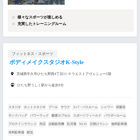
様々なスポーツが楽しめる
充実したトレーニングルーム
フィットネス・スポーツ
ボディメイクスタジオK-Style
茨城県牛久市ひたち野西4丁目11−9 ウエストアヴェニュー1階
ひたち野うしく駅から徒歩9分
スタジオ
ホットスタジオ
プール
サウナ
スパ・バスルーム
シャワー
岩盤浴
サンドバッグ
パワーラック
酸素カプセル
スポーツフィールド
パウダールーム
プロテインラウンジ
売店
自動販売機
託児場
Wi-Fi
日焼けマシン
無料駐車場
有料駐車場
駅近