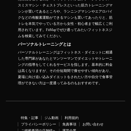
スミスマシン・チェストプレスといった筋力トレーニングマ
シンが置いてあるところや、ランニングマシンやエアロバイ
クなどの有酸素運動ができるマシンも置いてあったりと、筋
トレを本気でやっている方から女性・初心者まで幅広くご利
用されています。FitMapでぜひ通ってみたいフィットネスジ
ムを検索してみてください。
パーソナルトレーニングとは
パーソナルトレーニングはフィットネス・ダイエットに精通
した専門家があなたとマンツーマンでダイエットやトレーニ
ングの指導をしてくれるサービスを指します。基本的に料金
は高くなりますが、その分短期間で痩せやすい傾向があり、
夏場に向け追い込みダイエットをされたい方や自分で食事管
理ができない方は一度通ってみるのもおすすめです。
特集・記事
ジム動画
利用規約
プライバシーポリシー
免責事項
お問い合わせ
ご掲載希望の店舗様へ
運営企業