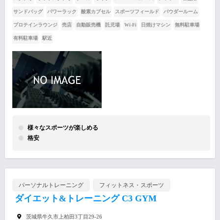
サンドバッグ
パワーラック
酸素カプセル
スポーツフィールド
パウダールーム
プロテインラウンジ
売店
自動販売機
託児場
Wi-Fi
日焼けマシン
無料駐車場
有料駐車場
駅近
様々なスポーツが楽しめる
格安
パーソナルトレーニング
フィットネス・スポーツ
ダイエット&トレーニング C3 GYM
茨城県牛久市上柏田3丁目29-26