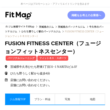
本ページはプロモーション・アフィリエイトリンクを含みます
掲載をお考えの企業様へ
ジム検索サイト FitMap
茨城県
のジム
茨城県
のパーソナルジム
牛久市
のパー
ソナルジム
ひたち野うしく駅
のパーソナルジム
FUSION FITNESS CENTER（フュー
ジョンフィットネスセンター）
FUSION FITNESS CENTER（フュージ
ョンフィットネスセンター）
パーソナルトレーニング
フィットネス・スポーツ
茨城県牛久市ひたち野東1丁目31−1 NARITAビル1F
ひたち野うしく駅から徒歩4分
店舗にお問い合わせください｡
店舗にお問い合わせください｡
ジム情報TOP
プラン・料金
写真
地図