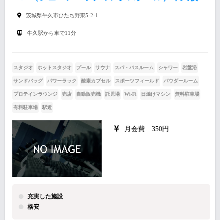
茨城県牛久市ひたち野東5-2-1
牛久駅から車で11分
スタジオ
ホットスタジオ
プール
サウナ
スパ・バスルーム
シャワー
岩盤浴
サンドバッグ
パワーラック
酸素カプセル
スポーツフィールド
パウダールーム
プロテインラウンジ
売店
自動販売機
託児場
Wi-Fi
日焼けマシン
無料駐車場
有料駐車場
駅近
月会費 350円
充実した施設
格安