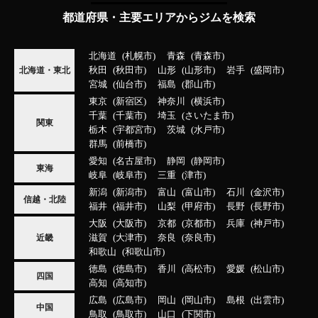
都道府県・主要エリアからジムを検索
北海道
札幌市
青森
青森市
秋田
秋田市
山形
山形市
岩手
盛岡市
北海道・東北
宮城
仙台市
福島
郡山市
東京
新宿区
神奈川
横浜市
千葉
千葉市
埼玉
さいたま市
関東
栃木
宇都宮市
茨城
水戸市
群馬
前橋市
愛知
名古屋市
静岡
静岡市
東海
岐阜
岐阜市
三重
津市
新潟
新潟市
富山
富山市
石川
金沢市
信越・北陸
福井
福井市
山梨
甲府市
長野
長野市
大阪
大阪市
京都
京都市
兵庫
神戸市
滋賀
大津市
奈良
奈良市
近畿
和歌山
和歌山市
徳島
徳島市
香川
高松市
愛媛
松山市
四国
高知
高知市
広島
広島市
岡山
岡山市
島根
出雲市
中国
鳥取
鳥取市
山口
下関市