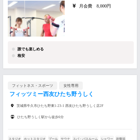
月会費 8,000円
誰でも楽しめる
格安
フィットネス・スポーツ
女性専用
フィッツミー西友ひたち野うしく
茨城県牛久市ひたち野東1-23-1 西友ひたち野うしく店2F
ひたち野うしく駅から徒歩6分
スタジオ
ホットスタジオ
プール
サウナ
スパ・バスルーム
シャワー
岩盤浴