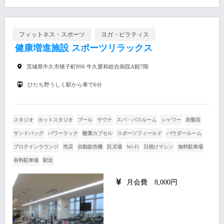
フィットネス・スポーツ
ヨガ・ピラティス
健康増進施設 スポーツリラックス
茨城県牛久市猪子町896 牛久愛和総合病院A館7階
ひたち野うしく駅から車で6分
スタジオ
ホットスタジオ
プール
サウナ
スパ・バスルーム
シャワー
岩盤浴
サンドバッグ
パワーラック
酸素カプセル
スポーツフィールド
パウダールーム
プロテインラウンジ
売店
自動販売機
託児場
Wi-Fi
日焼けマシン
無料駐車場
有料駐車場
駅近
月会費 8,000円