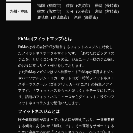
福岡
福岡市
佐賀
佐賀市
長崎
長崎市
熊本
熊本市
大分
大分市
宮崎
宮崎市
九州・沖縄
鹿児島
鹿児島市
沖縄
那覇市
FitMap(フィットマップ)とは
FitMapは株式会社FiiTが運営するフィットネスジムに特化し
たフィットネスポータルサイトです。「あなたにピッタリの
ジムを」というコンセプトの元、ジムユーザー様のジム探し
のお役に立つサイト作りをしております。
またFitMapマガジンはジム検索サイトFitMapが運営するジム
やパーソナルジム・ヨガ・ホットヨガ・暗闇フィットネス・
スポーツスクール（ゴルフ/サッカー/テニス）の特集メディ
アです。「フィットネスをもっと楽しく」をテーマにしてお
り、話題のフィットネスニュースからダイエットに役立つフ
ィットネスコラムまで配信いたします。
フィットネスジムとは
昨今健康志向が高まっている人口が増えており、一番重要視
する傾向にあるのが「運動」です。その運動をサポートする
ために存在するのが「フィットネスジム」。ベンチプレス・