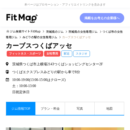
本ページはプロモーション・アフィリエイトリンクを含みます
掲載をお考えの企業様へ
ジム検索サイト FitMap
茨城県
のジム
茨城県
の女性専用ジム
つくば市
の女性
専用ジム
みどりの駅
の女性専用ジム
カーブスつくばアッセ
カーブスつくばアッセ
フィットネス・スポーツ
女性専用
駅近
スタジオ
茨城県つくば市上横場2143つくばショッピングセンター2F
つくばエクスプレスみどりの駅から車で8分
10:00-19:00(13:00-15:00はクローズ)
土：10:00-13:00
日祝定休日
ジム情報TOP
プラン・料金
写真
地図