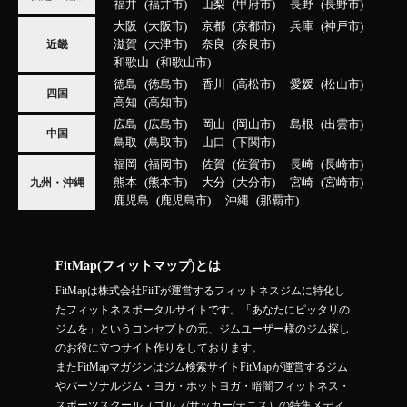
福井
福井市
山梨
甲府市
長野
長野市
大阪
大阪市
京都
京都市
兵庫
神戸市
滋賀
大津市
奈良
奈良市
近畿
和歌山
和歌山市
徳島
徳島市
香川
高松市
愛媛
松山市
四国
高知
高知市
広島
広島市
岡山
岡山市
島根
出雲市
中国
鳥取
鳥取市
山口
下関市
福岡
福岡市
佐賀
佐賀市
長崎
長崎市
熊本
熊本市
大分
大分市
宮崎
宮崎市
九州・沖縄
鹿児島
鹿児島市
沖縄
那覇市
FitMap(フィットマップ)とは
FitMapは株式会社FiiTが運営するフィットネスジムに特化し
たフィットネスポータルサイトです。「あなたにピッタリの
ジムを」というコンセプトの元、ジムユーザー様のジム探し
のお役に立つサイト作りをしております。
またFitMapマガジンはジム検索サイトFitMapが運営するジム
やパーソナルジム・ヨガ・ホットヨガ・暗闇フィットネス・
スポーツスクール（ゴルフ/サッカー/テニス）の特集メディ