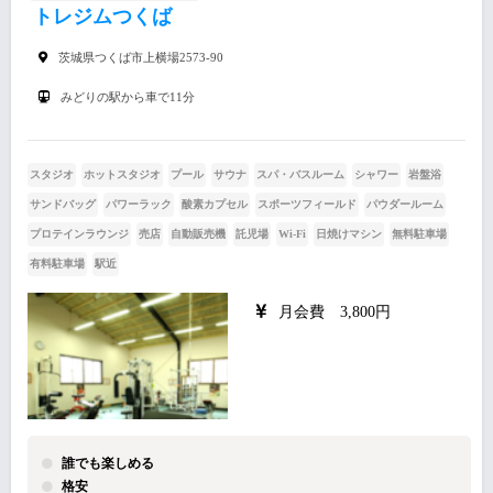
トレジムつくば
茨城県つくば市上横場2573-90
みどりの駅から車で11分
スタジオ
ホットスタジオ
プール
サウナ
スパ・バスルーム
シャワー
岩盤浴
サンドバッグ
パワーラック
酸素カプセル
スポーツフィールド
パウダールーム
プロテインラウンジ
売店
自動販売機
託児場
Wi-Fi
日焼けマシン
無料駐車場
有料駐車場
駅近
月会費 3,800円
誰でも楽しめる
格安