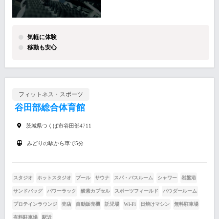
気軽に体験
移動も安心
フィットネス・スポーツ
谷田部総合体育館
茨城県つくば市谷田部4711
みどりの駅から車で5分
スタジオ
ホットスタジオ
プール
サウナ
スパ・バスルーム
シャワー
岩盤浴
サンドバッグ
パワーラック
酸素カプセル
スポーツフィールド
パウダールーム
プロテインラウンジ
売店
自動販売機
託児場
Wi-Fi
日焼けマシン
無料駐車場
有料駐車場
駅近