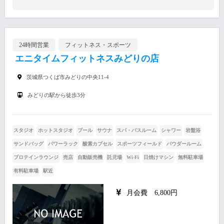
24時間営業
フィットネス・スポーツ
エニタイムフィットネスみどりの店
茨城県つくば市みどりの中央11-4
みどりの駅から徒歩3分
スタジオ
ホットスタジオ
プール
サウナ
スパ・バスルーム
シャワー
岩盤浴
サンドバッグ
パワーラック
酸素カプセル
スポーツフィールド
パウダールーム
プロテインラウンジ
売店
自動販売機
託児場
Wi-Fi
日焼けマシン
無料駐車場
有料駐車場
駅近
月会費 6,800円