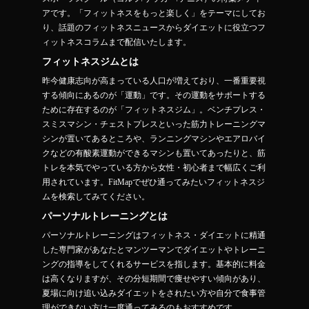
アです。「フィットネスをもっと楽しく」をテーマにしてお
り、話題のフィットネスニュースからダイエットに役立つフ
ィットネスコラムまで配信いたします。
フィットネスジムとは
昨今健康志向が高まっている人口が増えており、一番重要視
する傾向にあるのが「運動」です。その運動をサポートする
ために存在するのが「フィットネスジム」。ベンチプレス・
スミスマシン・チェストプレスといった筋力トレーニングマ
シンが置いてあるところや、ランニングマシンやエアロバイ
クなどの有酸素運動ができるマシンも置いてあったりと、筋
トレを本気でやっている方から女性・初心者まで幅広くご利
用されています。FitMapでぜひ通ってみたいフィットネスジ
ムを検索してみてください。
パーソナルトレーニングとは
パーソナルトレーニングはフィットネス・ダイエットに精通
した専門家があなたとマンツーマンでダイエットやトレーニ
ングの指導をしてくれるサービスを指します。基本的に料金
は高くなりますが、その分短期間で痩せやすい傾向があり、
夏場に向け追い込みダイエットをされたい方や自分で食事管
理ができない方は一度通ってみるのもおすすめです。