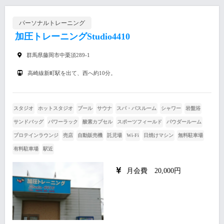
パーソナルトレーニング
加圧トレーニングStudio4410
群馬県藤岡市中栗須289-1
高崎線新町駅を出て、西へ約10分。
スタジオ
ホットスタジオ
プール
サウナ
スパ・バスルーム
シャワー
岩盤浴
サンドバッグ
パワーラック
酸素カプセル
スポーツフィールド
パウダールーム
プロテインラウンジ
売店
自動販売機
託児場
Wi-Fi
日焼けマシン
無料駐車場
有料駐車場
駅近
月会費 20,000円