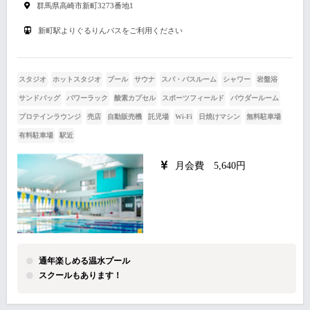
群馬県高崎市新町3273番地1
新町駅よりぐるりんバスをご利用ください
スタジオ
ホットスタジオ
プール
サウナ
スパ・バスルーム
シャワー
岩盤浴
サンドバッグ
パワーラック
酸素カプセル
スポーツフィールド
パウダールーム
プロテインラウンジ
売店
自動販売機
託児場
Wi-Fi
日焼けマシン
無料駐車場
有料駐車場
駅近
月会費 5,640円
通年楽しめる温水プール
スクールもあります！