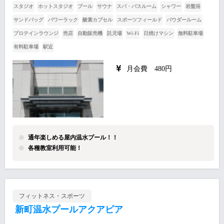
スタジオ
ホットスタジオ
プール
サウナ
スパ・バスルーム
シャワー
岩盤浴
サンドバッグ
パワーラック
酸素カプセル
スポーツフィールド
パウダールーム
プロテインラウンジ
売店
自動販売機
託児場
Wi-Fi
日焼けマシン
無料駐車場
有料駐車場
駅近
月会費 480円
通年楽しめる屋内温水プール！！
各種教室利用可能！
フィットネス・スポーツ
新町温水プールアクアピア