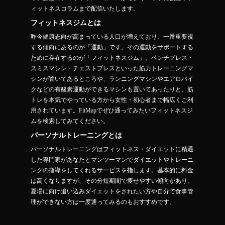
ィットネスコラムまで配信いたします。
フィットネスジムとは
昨今健康志向が高まっている人口が増えており、一番重要視
する傾向にあるのが「運動」です。その運動をサポートする
ために存在するのが「フィットネスジム」。ベンチプレス・
スミスマシン・チェストプレスといった筋力トレーニングマ
シンが置いてあるところや、ランニングマシンやエアロバイ
クなどの有酸素運動ができるマシンも置いてあったりと、筋
トレを本気でやっている方から女性・初心者まで幅広くご利
用されています。FitMapでぜひ通ってみたいフィットネスジ
ムを検索してみてください。
パーソナルトレーニングとは
パーソナルトレーニングはフィットネス・ダイエットに精通
した専門家があなたとマンツーマンでダイエットやトレーニ
ングの指導をしてくれるサービスを指します。基本的に料金
は高くなりますが、その分短期間で痩せやすい傾向があり、
夏場に向け追い込みダイエットをされたい方や自分で食事管
理ができない方は一度通ってみるのもおすすめです。