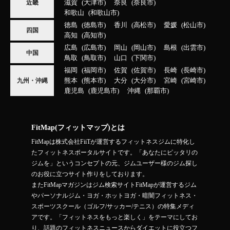
滋賀
大津市
奈良
奈良市
近畿
和歌山
和歌山市
徳島
徳島市
香川
高松市
愛媛
松山市
四国
高知
高知市
広島
広島市
岡山
岡山市
島根
出雲市
中国
鳥取
鳥取市
山口
下関市
福岡
福岡市
佐賀
佐賀市
長崎
長崎市
熊本
熊本市
大分
大分市
宮崎
宮崎市
九州・沖縄
鹿児島
鹿児島市
沖縄
那覇市
FitMap(フィットマップ)とは
FitMapは株式会社FiiTが運営するフィットネスジムに特化し
たフィットネスポータルサイトです。「あなたにピッタリの
ジムを」というコンセプトの元、ジムユーザー様のジム探し
のお役に立つサイト作りをしております。
またFitMapマガジンはジム検索サイトFitMapが運営するジム
やパーソナルジム・ヨガ・ホットヨガ・暗闇フィットネス・
スポーツスクール（ゴルフ/サッカー/テニス）の特集メディ
アです。「フィットネスをもっと楽しく」をテーマにしてお
り、話題のフィットネスニュースからダイエットに役立つフ