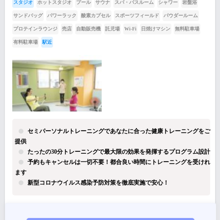
スタジオ
ホットスタジオ
プール
サウナ
スパ・バスルーム
シャワー
岩盤浴
サンドバッグ
パワーラック
酸素カプセル
スポーツフィールド
パウダールーム
プロテインラウンジ
売店
自動販売機
託児場
Wi-Fi
日焼けマシン
無料駐車場
有料駐車場
駅近
セミパーソナルトレーニングであなたに合った健康トレーニングをご
提供
たったの30分トレーニングで最大限の効果を発揮するプログラム設計
予約もキャンセルは一切不要！都合良い時間にトレーニングを受けれ
ます
新型コロナウイルス感染予防対策を徹底実施で安心！