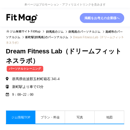
本ページはプロモーション・アフィリエイトリンクを含みます
掲載をお考えの企業様へ
ジム検索サイト FitMap
群馬県
のジム
群馬県
のパーソナルジム
高崎市
のパー
ソナルジム
新町駅(群馬県)
のパーソナルジム
Dream Fitness Lab（ドリームフィット
ネスラボ）
Dream Fitness Lab（ドリームフィット
ネスラボ）
パーソナルトレーニング
群馬県佐波郡玉村町箱石 341-4
新町駅より車で15分
9：00~22：00
ジム情報TOP
プラン・料金
写真
地図