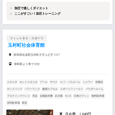
加圧で楽しくダイエット
ここがすごい！加圧トレーニング
フィットネス・スポーツ
玉村町社会体育館
群馬県佐波郡玉村町大字上之手 1517
新町駅より車で10分
スタジオ
ホットスタジオ
プール
サウナ
スパ・バスルーム
シャワー
岩盤浴
サンドバッグ
パワーラック
酸素カプセル
スポーツフィールド
パウダールーム
プロテインラウンジ
売店
自動販売機
託児場
Wi-Fi
日焼けマシン
無料駐車場
有料駐車場
駅近
月会費 1,040円