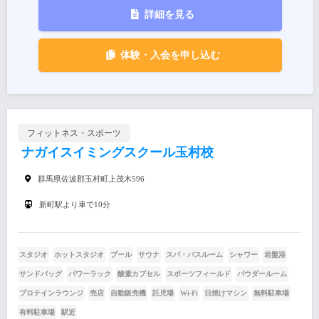
詳細を見る
体験・入会を申し込む
フィットネス・スポーツ
ナガイスイミングスクール玉村校
群馬県佐波郡玉村町上茂木596
新町駅より車で10分
スタジオ
ホットスタジオ
プール
サウナ
スパ・バスルーム
シャワー
岩盤浴
サンドバッグ
パワーラック
酸素カプセル
スポーツフィールド
パウダールーム
プロテインラウンジ
売店
自動販売機
託児場
Wi-Fi
日焼けマシン
無料駐車場
有料駐車場
駅近