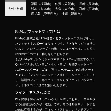
福岡
福岡市
佐賀
佐賀市
長崎
長崎市
熊本
熊本市
大分
大分市
宮崎
宮崎市
九州・沖縄
鹿児島
鹿児島市
沖縄
那覇市
FitMap(フィットマップ)とは
FitMapは株式会社FiiTが運営するフィットネスジムに特化し
たフィットネスポータルサイトです。「あなたにピッタリの
ジムを」というコンセプトの元、ジムユーザー様のジム探し
のお役に立つサイト作りをしております。
またFitMapマガジンはジム検索サイトFitMapが運営するジム
やパーソナルジム・ヨガ・ホットヨガ・暗闇フィットネス・
スポーツスクール（ゴルフ/サッカー/テニス）の特集メディ
アです。「フィットネスをもっと楽しく」をテーマにしてお
り、話題のフィットネスニュースからダイエットに役立つフ
ィットネスコラムまで配信いたします。
フィットネスジムとは
昨今健康志向が高まっている人口が増えており、一番重要視
する傾向にあるのが「運動」です。その運動をサポートする
ために存在するのが「フィットネスジム」。ベンチプレス・