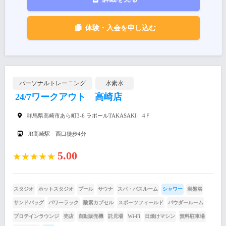
体験・入会を申し込む
パーソナルトレーニング
水素水
24/7ワークアウト 高崎店
群馬県高崎市あら町3-6 ラポールTAKASAKI 4Ｆ
JR高崎駅 西口徒歩4分
5.00
★★★★★
スタジオ
ホットスタジオ
プール
サウナ
スパ・バスルーム
シャワー
岩盤浴
サンドバッグ
パワーラック
酸素カプセル
スポーツフィールド
パウダールーム
プロテインラウンジ
売店
自動販売機
託児場
Wi-Fi
日焼けマシン
無料駐車場