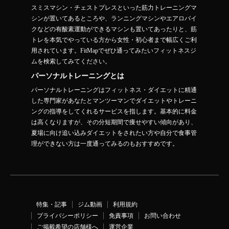
スミスマシン・チェストプレスといった筋力トレーニングマ
シンが置いてあるところや、ランニングマシンやエアロバイ
クなどの有酸素運動ができるマシンも置いてあったりと、筋
トレを本気でやっている方から女性・初心者まで幅広くご利
用されています。FitMapでぜひ通ってみたいフィットネスジ
ムを検索してみてください。
パーソナルトレーニングとは
パーソナルトレーニングはフィットネス・ダイエットに精通
した専門家があなたとマンツーマンでダイエットやトレーニ
ングの指導をしてくれるサービスを指します。基本的に料金
は高くなりますが、その分短期間で痩せやすい傾向があり、
夏場に向け追い込みダイエットをされたい方や自分で食事管
理ができない方は一度通ってみるのもおすすめです。
特集・記事
ジム動画
利用規約
プライバシーポリシー
免責事項
お問い合わせ
ご掲載希望の店舗様へ
運営企業