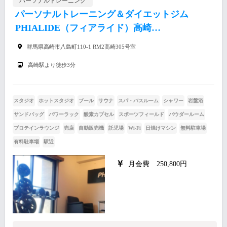
パーソナルトレーニング
パーソナルトレーニング＆ダイエットジム
PHIALIDE（フィアライド）高崎…
群馬県高崎市八島町110-1 RM2高崎305号室
高崎駅より徒歩3分
スタジオ
ホットスタジオ
プール
サウナ
スパ・バスルーム
シャワー
岩盤浴
サンドバッグ
パワーラック
酸素カプセル
スポーツフィールド
パウダールーム
プロテインラウンジ
売店
自動販売機
託児場
Wi-Fi
日焼けマシン
無料駐車場
有料駐車場
駅近
月会費 250,800円