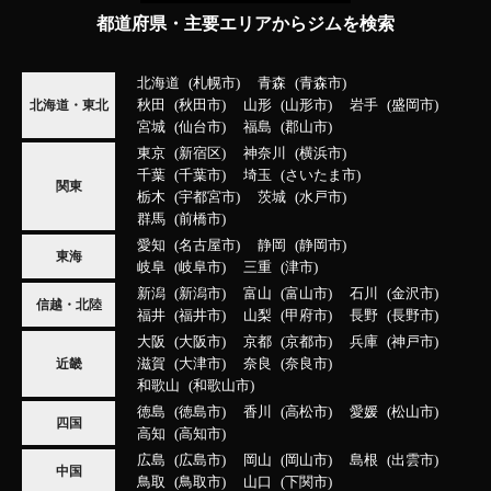
都道府県・主要エリアからジムを検索
北海道
札幌市
青森
青森市
秋田
秋田市
山形
山形市
岩手
盛岡市
北海道・東北
宮城
仙台市
福島
郡山市
東京
新宿区
神奈川
横浜市
千葉
千葉市
埼玉
さいたま市
関東
栃木
宇都宮市
茨城
水戸市
群馬
前橋市
愛知
名古屋市
静岡
静岡市
東海
岐阜
岐阜市
三重
津市
新潟
新潟市
富山
富山市
石川
金沢市
信越・北陸
福井
福井市
山梨
甲府市
長野
長野市
大阪
大阪市
京都
京都市
兵庫
神戸市
滋賀
大津市
奈良
奈良市
近畿
和歌山
和歌山市
徳島
徳島市
香川
高松市
愛媛
松山市
四国
高知
高知市
広島
広島市
岡山
岡山市
島根
出雲市
中国
鳥取
鳥取市
山口
下関市