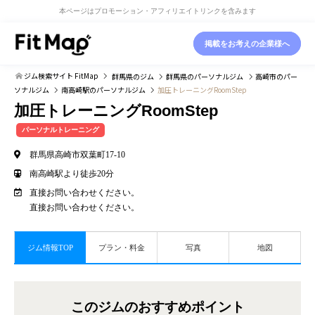
本ページはプロモーション・アフィリエイトリンクを含みます
掲載をお考えの企業様へ
ジム検索サイト FitMap
群馬県
のジム
群馬県
のパーソナルジム
高崎市
のパー
ソナルジム
南高崎駅
のパーソナルジム
加圧トレーニングRoomStep
加圧トレーニングRoomStep
パーソナルトレーニング
群馬県高崎市双葉町17-10
南高崎駅より徒歩20分
直接お問い合わせください。
直接お問い合わせください。
ジム情報TOP
プラン・料金
写真
地図
このジムのおすすめポイント