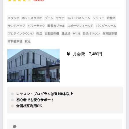
スタジオ
ホットスタジオ
プール
サウナ
スパ・バスルーム
シャワー
岩盤浴
サンドバッグ
パワーラック
酸素カプセル
スポーツフィールド
パウダールーム
プロテインラウンジ
売店
自動販売機
託児場
Wi-Fi
日焼けマシン
無料駐車場
有料駐車場
駅近
月会費 7,480円
レッスン・プログラムは週100本以上
初心者でも安心サポート
全国相互利用OK