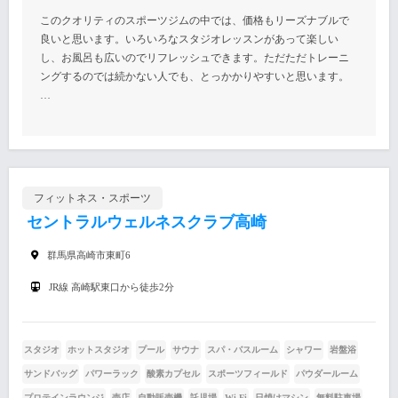
このクオリティのスポーツジムの中では、価格もリーズナブルで
良いと思います。いろいろなスタジオレッスンがあって楽しい
し、お風呂も広いのでリフレッシュできます。ただただトレーニ
ングするのでは続かない人でも、とっかかりやすいと思います。
…
フィットネス・スポーツ
セントラルウェルネスクラブ高崎
群馬県高崎市東町6
JR線 高崎駅東口から徒歩2分
スタジオ
ホットスタジオ
プール
サウナ
スパ・バスルーム
シャワー
岩盤浴
サンドバッグ
パワーラック
酸素カプセル
スポーツフィールド
パウダールーム
プロテインラウンジ
売店
自動販売機
託児場
Wi-Fi
日焼けマシン
無料駐車場