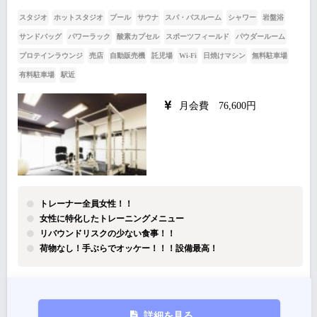
スタジオ
ホットスタジオ
プール
サウナ
スパ・バスルーム
シャワー
岩盤浴
サンドバッグ
パワーラック
酸素カプセル
スポーツフィールド
パウダールーム
プロテインラウンジ
売店
自動販売機
託児場
Wi-Fi
日焼けマシン
無料駐車場
有料駐車場
駅近
月会費 76,600円
トレーナー全員女性！！
女性に特化したトレーニングメニュー
リバウンドリスクの少ない食事！！
荷物なし！手ぶらでオッケー！！！設備最高！
詳細を見る