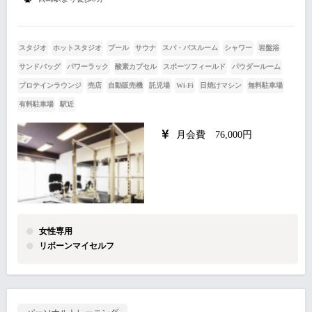
スタジオ
ホットスタジオ
プール
サウナ
スパ・バスルーム
シャワー
岩盤浴
サンドバッグ
パワーラック
酸素カプセル
スポーツフィールド
パウダールーム
プロテインラウンジ
売店
自動販売機
託児場
Wi-Fi
日焼けマシン
無料駐車場
有料駐車場
駅近
月会費 76,000円
女性専用
リボーンマイセルフ