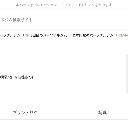
本ページはプロモーション・アフィリエイトリンクを含みます
ネスジム検索サイト
ーソナルジム
千代田区
のパーソナルジム
岩本町駅
のパーソナルジム
REV
神田駅北口から徒歩2分
プラン・料金
写真