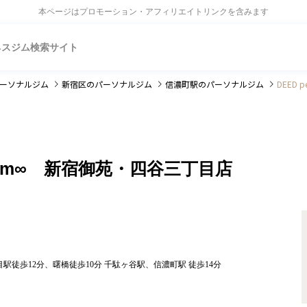
本ページはプロモーション・アフィリエイトリンクを含みます
ネスジム検索サイト
ーソナルジム
新宿区
のパーソナルジム
信濃町駅
のパーソナルジム
DEED 
ning gym∞ 新宿御苑・四谷三丁目店
徒歩12分、曙橋徒歩10分 千駄ヶ谷駅、信濃町駅 徒歩14分