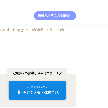
掲載をお考えの企業様へ
personal training gym∞ 新宿御苑・四谷三丁目店
＼施設へのお申し込みはコチラ！／
＼15秒で簡単入力／
今すぐ入会・体験申込