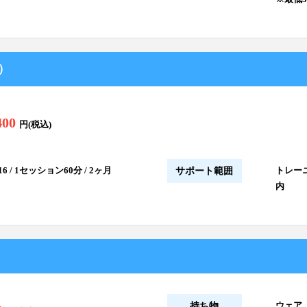
）
400
円(税込)
6 / 1セッション60分 / 2ヶ月
トレー
サポート範囲
内
ウェア
持ち物