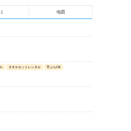
ミ
地図
ル
タオルセットレンタル
手ぶらOK