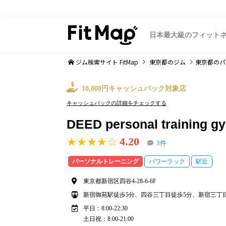
日本最大級のフィット
ジム検索サイト FitMap
東京都
のジム
東京都
のパ
10,000円キャッシュバック対象店
キャッシュバックの詳細をチェックする
DEED personal trai
4.20
★★★★☆
3件
パーソナルトレーニング
パワーラック
駅近
東京都新宿区四谷4-28-6-6F
新宿御苑駅徒歩5分、四谷三丁目徒歩5分、新宿三丁目駅
平日：8:00-22:30
土日祝：8:00-21:00