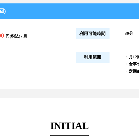
回)
30分
利用可能時間
00
円(税込) / 月
・月1
利用範囲
・食事
・定期
INITIAL