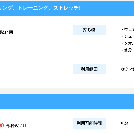
セリング、トレーニング、ストレッチ)
・ウェ
持ち物
込) / 回
・シュ
・タオ
・水分
カウン
利用範囲
30分
利用可能時間
00
円(税込) / 月