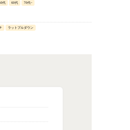
50代
60代
70代~
チ
ラットプルダウン