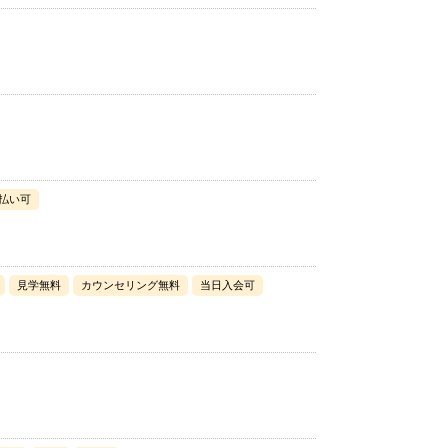
払い可
見学無料
カウンセリング無料
当日入会可