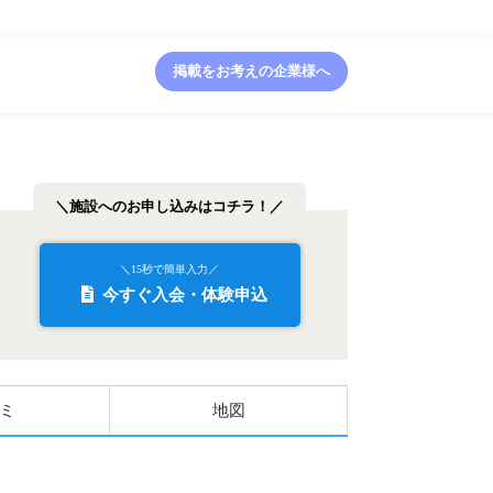
掲載をお考えの企業様へ
＼施設へのお申し込みはコチラ！／
＼15秒で簡単入力／
今すぐ入会・体験申込
ミ
地図