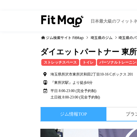
日本最大級のフィット
ジム検索サイト FitMap
埼玉県
のジム
埼玉県
のパ
ダイエットパートナー 東
ストレッチスペース
トイレ
パーソナルトレーニン
埼玉県所沢市東所沢和田2丁目10-16 Cボックス 201
『東所沢駅』より徒歩6分
平日 8:00-23:00 (完全予約制)
土日祝 8:00-23:00 (完全予約制)
ジム情報TOP
プラ