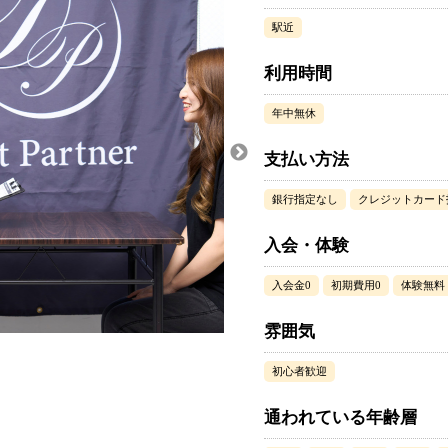
駅近
利用時間
年中無休
支払い方法
銀行指定なし
クレジットカード
入会・体験
入会金0
初期費用0
体験無料
雰囲気
初心者歓迎
通われている年齢層