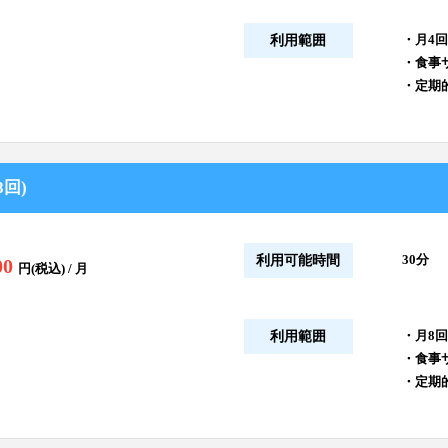
・月4
利用範囲
・食事
・定期
回)
30分
利用可能時間
00
円(税込) / 月
・月8
利用範囲
・食事
・定期