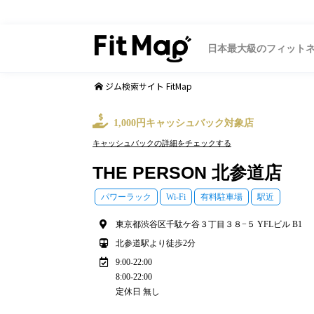
日本最大級のフィット
ジム検索サイト FitMap
1,000円キャッシュバック対象店
キャッシュバックの詳細をチェックする
THE PERSON 北参道店
パワーラック
Wi-Fi
有料駐車場
駅近
東京都渋谷区千駄ケ谷３丁目３８−５ YFLビル B1
北参道駅より徒歩2分
9:00-22:00
8:00-22:00
定休日 無し