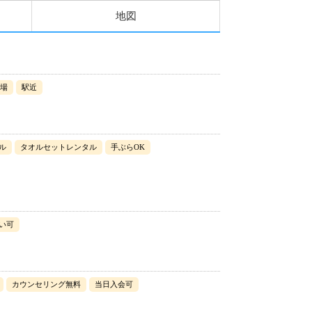
地図
場
駅近
ル
タオルセットレンタル
手ぶらOK
い可
カウンセリング無料
当日入会可