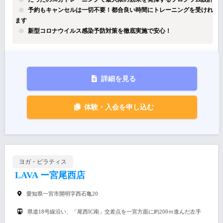
予約もキャンセルは一切不要！都合良い時間にトレーニングを受けれ
ます
新型コロナウイルス感染予防対策を徹底実施で安心！
詳細を見る
体験・入会を申し込む
ヨガ・ピラティス
LAVA ー宮尾西店
愛知県一宮市開明字西石亀20
県道18号線沿い、「尾西IC南」交差点を一宮方面に約200ｍ進んだ左手