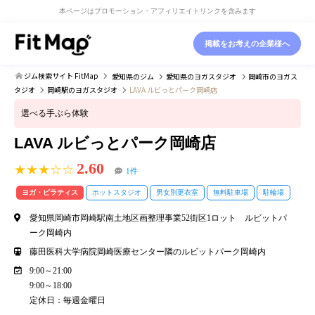
本ページはプロモーション・アフィリエイトリンクを含みます
掲載をお考えの企業様へ
ジム検索サイト FitMap
愛知県
のジム
愛知県
のヨガスタジオ
岡崎市
のヨガス
タジオ
岡崎駅
のヨガスタジオ
LAVA ルビっとパーク岡崎店
選べる手ぶら体験
LAVA ルビっとパーク岡崎店
2.60
★★★☆☆
1件
ヨガ・ピラティス
ホットスタジオ
男女別更衣室
無料駐車場
駐輪場
愛知県岡崎市岡崎駅南土地区画整理事業52街区1ロット ルビットパ
ーク岡崎内
藤田医科大学病院岡崎医療センター隣のルビットパーク岡崎内
9:00～21:00
9:00～18:00
定休日：毎週金曜日