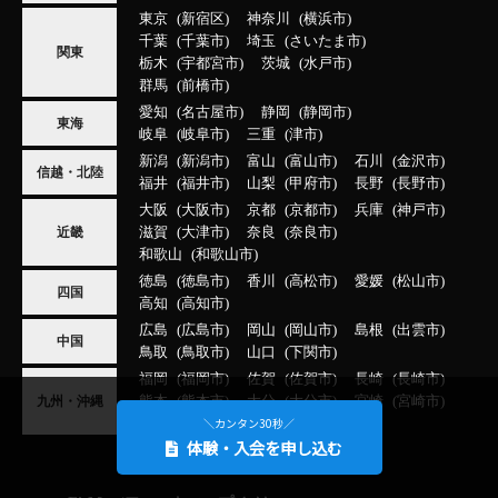
東京
新宿区
神奈川
横浜市
千葉
千葉市
埼玉
さいたま市
関東
栃木
宇都宮市
茨城
水戸市
群馬
前橋市
愛知
名古屋市
静岡
静岡市
東海
岐阜
岐阜市
三重
津市
新潟
新潟市
富山
富山市
石川
金沢市
信越・北陸
福井
福井市
山梨
甲府市
長野
長野市
大阪
大阪市
京都
京都市
兵庫
神戸市
滋賀
大津市
奈良
奈良市
近畿
和歌山
和歌山市
徳島
徳島市
香川
高松市
愛媛
松山市
四国
高知
高知市
広島
広島市
岡山
岡山市
島根
出雲市
中国
鳥取
鳥取市
山口
下関市
福岡
福岡市
佐賀
佐賀市
長崎
長崎市
熊本
熊本市
大分
大分市
宮崎
宮崎市
九州・沖縄
＼カンタン30秒／
鹿児島
鹿児島市
沖縄
那覇市
体験・入会を申し込む