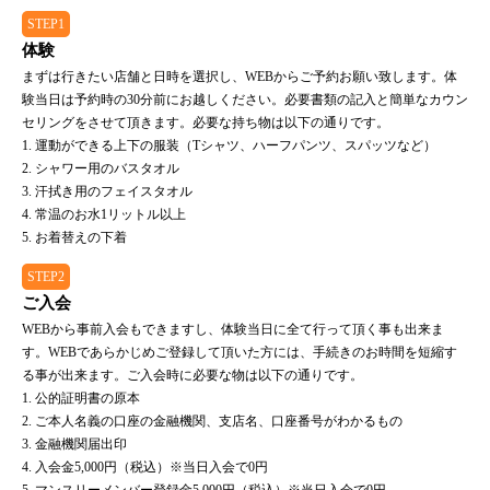
STEP1
体験
まずは行きたい店舗と日時を選択し、WEBからご予約お願い致します。体
験当日は予約時の30分前にお越しください。必要書類の記入と簡単なカウン
セリングをさせて頂きます。必要な持ち物は以下の通りです。
1. 運動ができる上下の服装（Tシャツ、ハーフパンツ、スパッツなど）
2. シャワー用のバスタオル
3. 汗拭き用のフェイスタオル
4. 常温のお水1リットル以上
5. お着替えの下着
STEP2
ご入会
WEBから事前入会もできますし、体験当日に全て行って頂く事も出来ま
す。WEBであらかじめご登録して頂いた方には、手続きのお時間を短縮す
る事が出来ます。ご入会時に必要な物は以下の通りです。
1. 公的証明書の原本
2. ご本人名義の口座の金融機関、支店名、口座番号がわかるもの
3. 金融機関届出印
4. 入会金5,000円（税込）※当日入会で0円