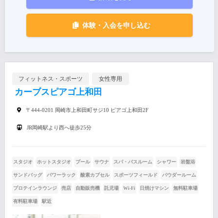
体験・入会を申し込む
フィットネス・スポーツ
女性専用
カーブスピアゴ上和田
〒444-0201 岡崎市上和田町サジ10 ピアゴ上和田2F
JR岡崎駅より西へ徒歩25分
スタジオ
ホットスタジオ
プール
サウナ
スパ・バスルーム
シャワー
岩盤浴
サンドバッグ
パワーラック
酸素カプセル
スポーツフィールド
パウダールーム
プロテインラウンジ
売店
自動販売機
託児場
Wi-Fi
日焼けマシン
無料駐車場
有料駐車場
駅近