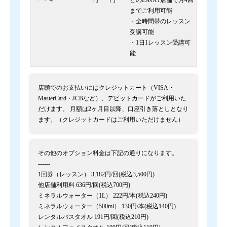
ー・４
円
円
どのLAVA1店舗で月4回
までご利用可能
・全時間帯のレッスン
受講可能
・1日1レッスン受講可
能
店頭でのお支払いにはクレジットカート（VISA・
MasterCard・JCBなど）、デビットカードがご利用いた
だけます。 月額は2ヶ月目以降、口座引き落としとなり
ます。（クレジットカードはご利用いただけません）
その他のオプション料金は下記の通りになります。
------
1回券（レッスン） 3,182円/回(税込3,500円)
他店舗利用料 636円/回(税込700円)
ミネラルウォーター（1L） 222円/本(税込240円)
ミネラルウォーター（500ml） 130円/本(税込140円)
レンタルバスタオル 191円/回(税込210円)