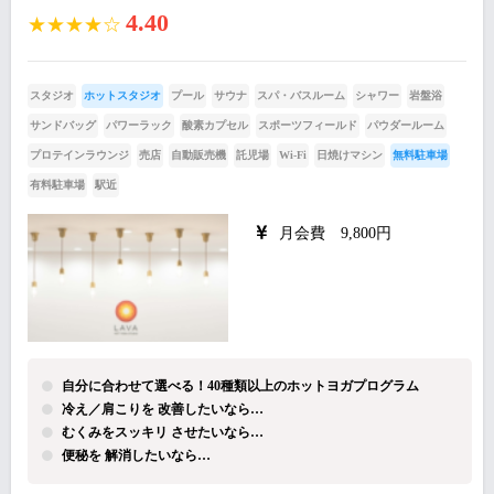
4.40
★★★★☆
スタジオ
ホットスタジオ
プール
サウナ
スパ・バスルーム
シャワー
岩盤浴
サンドバッグ
パワーラック
酸素カプセル
スポーツフィールド
パウダールーム
プロテインラウンジ
売店
自動販売機
託児場
Wi-Fi
日焼けマシン
無料駐車場
有料駐車場
駅近
月会費 9,800円
自分に合わせて選べる！40種類以上のホットヨガプログラム
冷え／肩こりを 改善したいなら…
むくみをスッキリ させたいなら…
便秘を 解消したいなら…