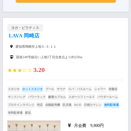
ヨガ・ピラティス
LAVA 岡崎店
愛知県岡崎市上地５-３-１１
国道248号線沿い上地3丁目交差点より約250m
3.20
★★★☆☆
スタジオ
ホットスタジオ
プール
サウナ
スパ・バスルーム
シャワー
岩盤浴
サンドバッグ
パワーラック
酸素カプセル
スポーツフィールド
パウダールーム
プロテインラウンジ
売店
自動販売機
託児場
Wi-Fi
日焼けマシン
無料駐車場
有料駐車場
駅近
月会費 9,800円