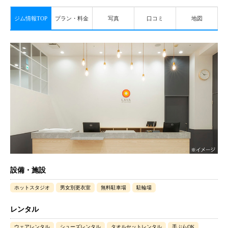
ジム情報TOP
プラン・料金
写真
口コミ
地図
設備・施設
ホットスタジオ
男女別更衣室
無料駐車場
駐輪場
レンタル
ウェアレンタル
シューズレンタル
タオルセットレンタル
手ぶらOK