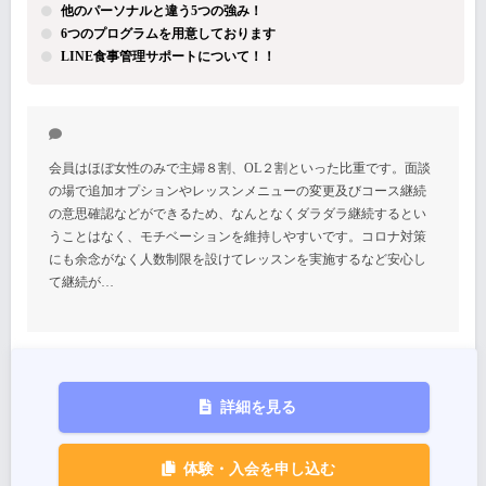
他のパーソナルと違う5つの強み！
6つのプログラムを用意しております
LINE食事管理サポートについて！！
会員はほぼ女性のみで主婦８割、OL２割といった比重です。面談
の場で追加オプションやレッスンメニューの変更及びコース継続
の意思確認などができるため、なんとなくダラダラ継続するとい
うことはなく、モチベーションを維持しやすいです。コロナ対策
にも余念がなく人数制限を設けてレッスンを実施するなど安心し
て継続が…
詳細を見る
体験・入会を申し込む