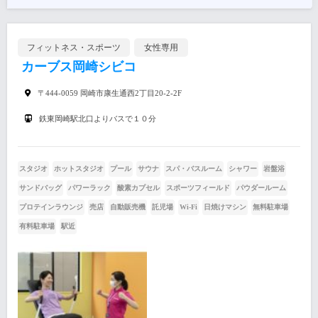
フィットネス・スポーツ
女性専用
カーブス岡崎シビコ
〒444-0059 岡崎市康生通西2丁目20-2-2F
鉄東岡崎駅北口よりバスで１０分
スタジオ
ホットスタジオ
プール
サウナ
スパ・バスルーム
シャワー
岩盤浴
サンドバッグ
パワーラック
酸素カプセル
スポーツフィールド
パウダールーム
プロテインラウンジ
売店
自動販売機
託児場
Wi-Fi
日焼けマシン
無料駐車場
有料駐車場
駅近