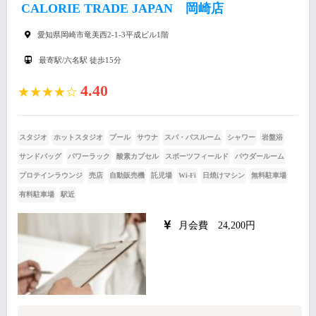
CALORIE TRADE JAPAN 岡崎店
愛知県岡崎市竜美西2-1-3平成ビル1階
最寄駅/六名駅 徒歩15分
4.40
★★★★☆
スタジオ
ホットスタジオ
プール
サウナ
スパ・バスルーム
シャワー
岩盤浴
サンドバッグ
パワーラック
酸素カプセル
スポーツフィールド
パウダールーム
プロテインラウンジ
売店
自動販売機
託児場
Wi-Fi
日焼けマシン
無料駐車場
有料駐車場
駅近
月会費 24,200円