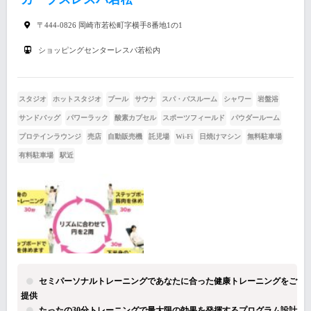
〒444-0826 岡崎市若松町字横手8番地1の1
ショッピングセンターレスパ若松内
スタジオ
ホットスタジオ
プール
サウナ
スパ・バスルーム
シャワー
岩盤浴
サンドバッグ
パワーラック
酸素カプセル
スポーツフィールド
パウダールーム
プロテインラウンジ
売店
自動販売機
託児場
Wi-Fi
日焼けマシン
無料駐車場
有料駐車場
駅近
セミパーソナルトレーニングであなたに合った健康トレーニングをご
提供
たったの30分トレーニングで最大限の効果を発揮するプログラム設計