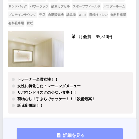
サンドバッグ
パワーラック
酸素カプセル
スポーツフィールド
パウダールーム
プロテインラウンジ
売店
自動販売機
託児場
Wi-Fi
日焼けマシン
無料駐車場
有料駐車場
駅近
月会費 95,810円
トレーナー全員女性！！
女性に特化したトレーニングメニュー
リバウンドリスクの少ない食事！！
荷物なし！手ぶらでオッケー！！！設備最高！
託児所併設！！
詳細を見る