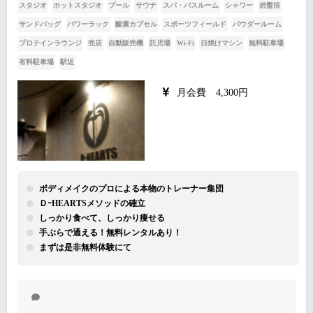
スタジオ
ホットスタジオ
プール
サウナ
スパ・バスルーム
シャワー
岩盤浴
サンドバッグ
パワーラック
酸素カプセル
スポーツフィールド
パウダールーム
プロテインラウンジ
売店
自動販売機
託児場
Wi-Fi
日焼けマシン
無料駐車場
有料駐車場
駅近
月会費 4,300円
ボディメイクのプロによる本物のトレーナー集団
ＤｰHEARTSメソッドの確立
しっかり食べて、しっかり痩せる
手ぶらで通える！無料レンタルあり！
まずは是非無料体験にて