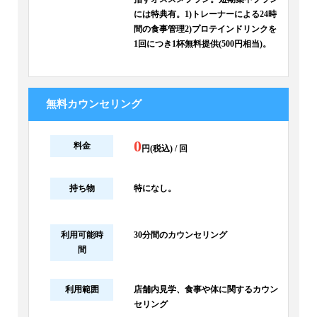
には特典有。1)トレーナーによる24時
間の食事管理2)プロテインドリンクを
1回につき1杯無料提供(500円相当)。
無料カウンセリング
0
料金
円(税込) / 回
持ち物
特になし。
利用可能時
30分間のカウンセリング
間
利用範囲
店舗内見学、食事や体に関するカウン
セリング