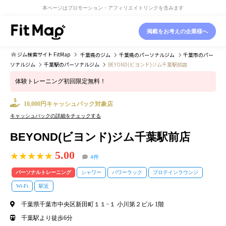
本ページはプロモーション・アフィリエイトリンクを含みます
掲載をお考えの企業様へ
ジム検索サイト FitMap
千葉県
のジム
千葉県
のパーソナルジム
千葉市
のパー
ソナルジム
千葉駅
のパーソナルジム
BEYOND(ビヨンド)ジム千葉駅前店
体験トレーニング初回限定無料！
10,000円キャッシュバック対象店
キャッシュバックの詳細をチェックする
BEYOND(ビヨンド)ジム千葉駅前店
5.00
★★★★★
4件
パーソナルトレーニング
シャワー
パワーラック
プロテインラウンジ
Wi-Fi
駅近
千葉県千葉市中央区新田町１１−１ 小川第２ビル 1階
千葉駅より徒歩6分