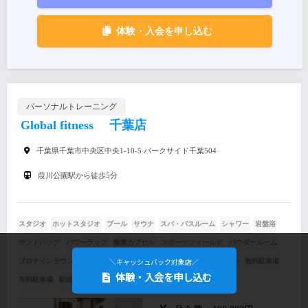
体験・入会を申し込む
パーソナルトレーニング
Global fitness 千葉店
千葉県千葉市中央区中央1-10-5 パークサイド千葉504
葭川公園駅から徒歩5分
スタジオ
ホットスタジオ
プール
サウナ
スパ・バスルーム
シャワー
岩盤浴
サンドバッグ
パワーラック
酸素カプセル
スポーツフィールド
パウダールーム
＼キャッシュバック対象店／
プロテインラウンジ
売店
自動販売機
託児場
Wi-Fi
日焼けマシン
無料駐車場
体験・入会を申し込む
有料駐車場
駅近