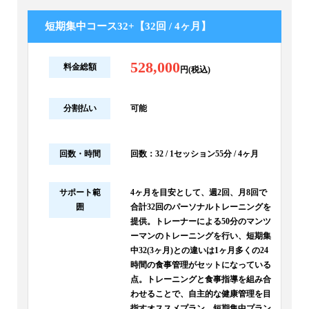
短期集中コース32+【32回 / 4ヶ月】
528,000
料金総額
円(税込)
分割払い
可能
回数・時間
回数：32 / 1セッション55分 / 4ヶ月
サポート範
4ヶ月を目安として、週2回、月8回で
囲
合計32回のパーソナルトレーニングを
提供。トレーナーによる50分のマンツ
ーマンのトレーニングを行い、短期集
中32(3ヶ月)との違いは1ヶ月多くの24
時間の食事管理がセットになっている
点。トレーニングと食事指導を組み合
わせることで、自主的な健康管理を目
指すオススメプラン。短期集中プラン