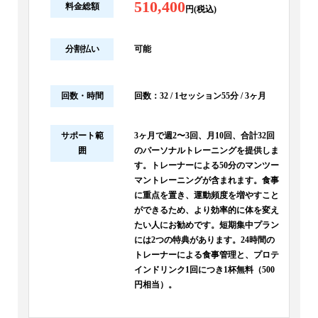
510,400
料金総額
円(税込)
分割払い
可能
回数・時間
回数：32 / 1セッション55分 / 3ヶ月
サポート範
3ヶ月で週2〜3回、月10回、合計32回
囲
のパーソナルトレーニングを提供しま
す。トレーナーによる50分のマンツー
マントレーニングが含まれます。食事
に重点を置き、運動頻度を増やすこと
ができるため、より効率的に体を変え
たい人にお勧めです。短期集中プラン
には2つの特典があります。24時間の
トレーナーによる食事管理と、プロテ
インドリンク1回につき1杯無料（500
円相当）。