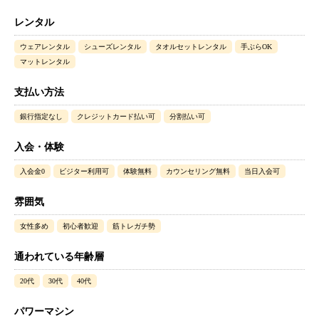
レンタル
ウェアレンタル
シューズレンタル
タオルセットレンタル
手ぶらOK
マットレンタル
支払い方法
銀行指定なし
クレジットカード払い可
分割払い可
入会・体験
入会金0
ビジター利用可
体験無料
カウンセリング無料
当日入会可
雰囲気
女性多め
初心者歓迎
筋トレガチ勢
通われている年齢層
20代
30代
40代
パワーマシン