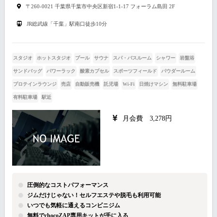
〒260-0021 千葉県千葉市中央区新宿1-1-17 フォーラム島田 2F
JR総武線「千葉」駅南口徒歩10分
スタジオ
ホットスタジオ
プール
サウナ
スパ・バスルーム
シャワー
岩盤浴
サンドバッグ
パワーラック
酸素カプセル
スポーツフィールド
パウダールーム
プロテインラウンジ
売店
自動販売機
託児場
Wi-Fi
日焼けマシン
無料駐車場
有料駐車場
駅近
月会費 3,278円
圧倒的なコストパフォーマンス
ジムだけじゃない！セルフエステや脱毛も利用可能
いつでも気軽に通えるコンビニジム
無料でchocoZAP専用キットが手に入る