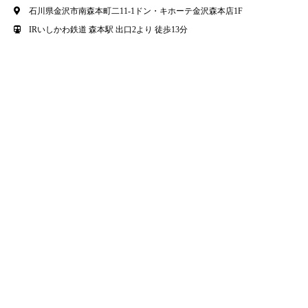
石川県金沢市南森本町二11-1ドン・キホーテ金沢森本店1F
IRいしかわ鉄道 森本駅 出口2より 徒歩13分