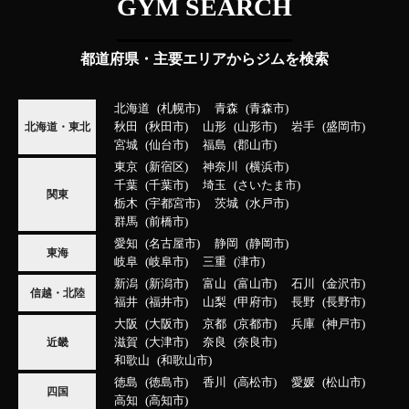
GYM SEARCH
都道府県・主要エリアからジムを検索
北海道
札幌市
青森
青森市
秋田
秋田市
山形
山形市
岩手
盛岡市
北海道・東北
宮城
仙台市
福島
郡山市
東京
新宿区
神奈川
横浜市
千葉
千葉市
埼玉
さいたま市
関東
栃木
宇都宮市
茨城
水戸市
群馬
前橋市
愛知
名古屋市
静岡
静岡市
東海
岐阜
岐阜市
三重
津市
新潟
新潟市
富山
富山市
石川
金沢市
信越・北陸
福井
福井市
山梨
甲府市
長野
長野市
大阪
大阪市
京都
京都市
兵庫
神戸市
滋賀
大津市
奈良
奈良市
近畿
和歌山
和歌山市
徳島
徳島市
香川
高松市
愛媛
松山市
四国
高知
高知市