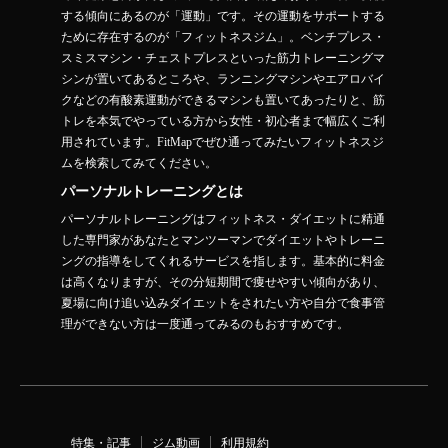
する傾向にあるのが「運動」です。その運動をサポートする
ために存在するのが「フィットネスジム」。ベンチプレス・
スミスマシン・チェストプレスといった筋力トレーニングマ
シンが置いてあるところや、ランニングマシンやエアロバイ
クなどの有酸素運動ができるマシンも置いてあったりと、筋
トレを本気でやっている方から女性・初心者まで幅広くご利
用されています。FitMapでぜひ通ってみたいフィットネスジ
ムを検索してみてください。
パーソナルトレーニングとは
パーソナルトレーニングはフィットネス・ダイエットに精通
した専門家があなたとマンツーマンでダイエットやトレーニ
ングの指導をしてくれるサービスを指します。基本的に料金
は高くなりますが、その分短期間で痩せやすい傾向があり、
夏場に向け追い込みダイエットをされたい方や自分で食事管
理ができない方は一度通ってみるのもおすすめです。
特集・記事
ジム動画
利用規約