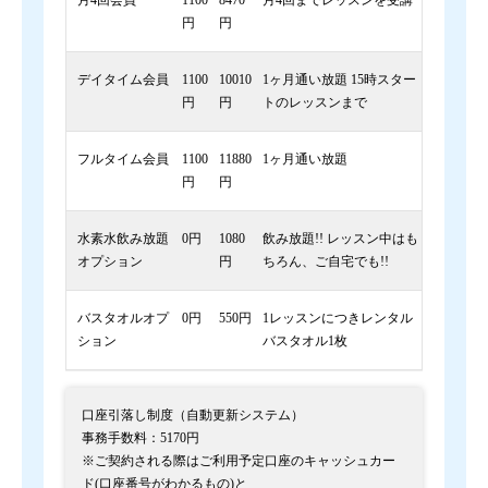
月4回会員
1100
8470
月4回までレッスンを受講
円
円
デイタイム会員
1100
10010
1ヶ月通い放題 15時スター
円
円
トのレッスンまで
フルタイム会員
1100
11880
1ヶ月通い放題
円
円
水素水飲み放題
0円
1080
飲み放題!! レッスン中はも
オプション
円
ちろん、ご自宅でも!!
バスタオルオプ
0円
550円
1レッスンにつきレンタル
ション
バスタオル1枚
口座引落し制度（自動更新システム）
事務手数料：5170円
※ご契約される際はご利用予定口座のキャッシュカー
ド(口座番号がわかるもの)と