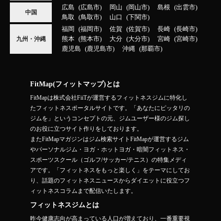
広島
広島市
岡山
岡山市
島根
出雲市
中国
鳥取
鳥取市
山口
下関市
福岡
福岡市
佐賀
佐賀市
長崎
長崎市
熊本
熊本市
大分
大分市
宮崎
宮崎市
九州・沖縄
鹿児島
鹿児島市
沖縄
那覇市
FitMap(フィットマップ)とは
FitMapは株式会社FiiTが運営するフィットネスジムに特化し
たフィットネスポータルサイトです。「あなたにピッタリの
ジムを」というコンセプトの元、ジムユーザー様のジム探し
のお役に立つサイト作りをしております。
またFitMapマガジンはジム検索サイトFitMapが運営するジム
やパーソナルジム・ヨガ・ホットヨガ・暗闇フィットネス・
スポーツスクール（ゴルフ/サッカー/テニス）の特集メディ
アです。「フィットネスをもっと楽しく」をテーマにしてお
り、話題のフィットネスニュースからダイエットに役立つフ
ィットネスコラムまで配信いたします。
フィットネスジムとは
昨今健康志向が高まっている人口が増えており、一番重要視