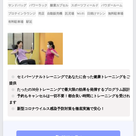
サンドバッグ
パワーラック
酸素カプセル
スポーツフィールド
パウダールーム
プロテインラウンジ
売店
自動販売機
託児場
Wi-Fi
日焼けマシン
無料駐車場
有料駐車場
駅近
セミパーソナルトレーニングであなたに合った健康トレーニングをご
提供
たったの30分トレーニングで最大限の効果を発揮するプログラム設計
予約もキャンセルは一切不要！都合良い時間にトレーニングを受けれ
ます
新型コロナウイルス感染予防対策を徹底実施で安心！