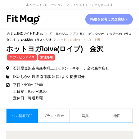
本ページはプロモーション・アフィリエイトリンクを含みます
掲載をお考えの企業様へ
ジム検索サイト FitMap
石川県
のジム
石川県
のヨガスタジオ
金沢市
のヨガス
タジオ
森本駅
のヨガスタジオ
ホットヨガloIve(ロイブ) 金沢
ホットヨガloIve(ロイブ) 金沢
ヨガ・ピラティス
女性専用
石川県金沢市南森本町二11-1ドン・キホーテ金沢森本店1F
IRいしかわ鉄道 森本駅 出口2より 徒歩13分
平日：9:30〜22:00
土日祝：9:30〜19:00
定休日：毎週月曜
ジム情報TOP
プラン・料金
写真
地図