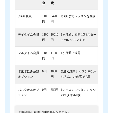
金
費
月4回会員
1100
8470
月4回までレッスンを受講
円
円
デイタイム会員
1100
10010
1ヶ月通い放題 15時スター
円
円
トのレッスンまで
フルタイム会員
1100
11880
1ヶ月通い放題
円
円
水素水飲み放題
0円
1080
飲み放題!! レッスン中はも
オプション
円
ちろん、ご自宅でも!!
バスタオルオプ
0円
550円
1レッスンにつきレンタル
ション
バスタオル1枚
口座引落し制度（自動更新システム）