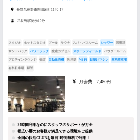
長野県長野市問御所町1170-17
JR長野駅徒歩10分
スタジオ
ホットスタジオ
プール
サウナ
スパ・バスルーム
シャワー
岩盤浴
サンドバッグ
パワーラック
酸素カプセル
スポーツフィールド
パウダールーム
プロテインラウンジ
売店
自動販売機
託児場
Wi-Fi
日焼けマシン
無料駐車場
有料駐車場
駅近
月会費 7,480円
24時間利用なのにスタッフのサポートが万全
幅広い層のお客様が満足できる環境をご提供
全国の快活CLUBを毎日1時間無料で利用！