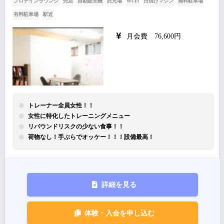
プロテインラウンジ
売店
自動販売機
託児場
Wi-Fi
日焼けマシン
無料駐車場
有料駐車場
駅近
月会費 76,600円
トレーナー全員女性！！
女性に特化したトレーニングメニュー
リバウンドリスクの少ない食事！！
荷物なし！手ぶらでオッケー！！！設備最高！
詳細を見る
体験・入会を申し込む