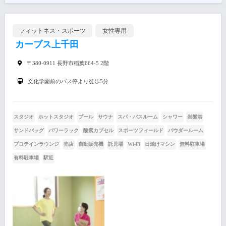
フィットネス・スポーツ
女性専用
カーブス上千田
〒380-0911 長野市稲葉664-5 2階
文化学園前のバス停より徒歩5分
スタジオ
ホットスタジオ
プール
サウナ
スパ・バスルーム
シャワー
岩盤浴
サンドバッグ
パワーラック
酸素カプセル
スポーツフィールド
パウダールーム
プロテインラウンジ
売店
自動販売機
託児場
Wi-Fi
日焼けマシン
無料駐車場
有料駐車場
駅近