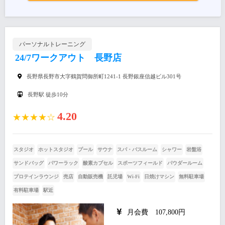
パーソナルトレーニング
24/7ワークアウト 長野店
長野県長野市大字鶴賀問御所町1241-1 長野銀座信越ビル301号
長野駅 徒歩10分
4.20
★★★★☆
スタジオ
ホットスタジオ
プール
サウナ
スパ・バスルーム
シャワー
岩盤浴
サンドバッグ
パワーラック
酸素カプセル
スポーツフィールド
パウダールーム
プロテインラウンジ
売店
自動販売機
託児場
Wi-Fi
日焼けマシン
無料駐車場
有料駐車場
駅近
月会費 107,800円