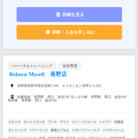
詳細を見る
体験・入会を申し込む
パーソナルトレーニング
女性専用
Reborn Myself 長野店
長野県長野市南石堂町1340 エスタシオン長野ビル202
信越本線 長野駅 西口 徒歩3分 北しなの線 長野駅 西口 徒歩3分
長野線 長野駅 西口 徒歩3分
スタジオ
ホットスタジオ
プール
サウナ
スパ・バスルーム
シャワー
岩盤浴
サンドバッグ
パワーラック
酸素カプセル
スポーツフィールド
パウダールーム