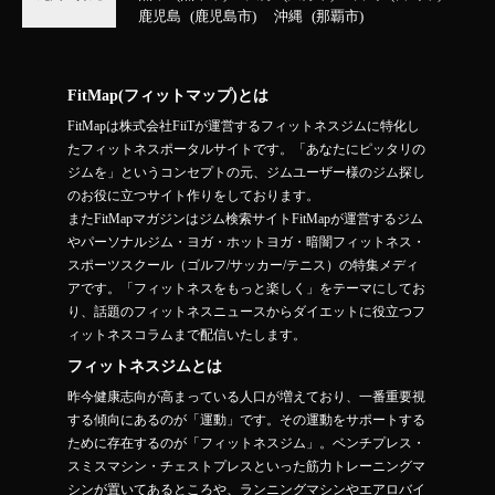
鹿児島
鹿児島市
沖縄
那覇市
FitMap(フィットマップ)とは
FitMapは株式会社FiiTが運営するフィットネスジムに特化し
たフィットネスポータルサイトです。「あなたにピッタリの
ジムを」というコンセプトの元、ジムユーザー様のジム探し
のお役に立つサイト作りをしております。
またFitMapマガジンはジム検索サイトFitMapが運営するジム
やパーソナルジム・ヨガ・ホットヨガ・暗闇フィットネス・
スポーツスクール（ゴルフ/サッカー/テニス）の特集メディ
アです。「フィットネスをもっと楽しく」をテーマにしてお
り、話題のフィットネスニュースからダイエットに役立つフ
ィットネスコラムまで配信いたします。
フィットネスジムとは
昨今健康志向が高まっている人口が増えており、一番重要視
する傾向にあるのが「運動」です。その運動をサポートする
ために存在するのが「フィットネスジム」。ベンチプレス・
スミスマシン・チェストプレスといった筋力トレーニングマ
シンが置いてあるところや、ランニングマシンやエアロバイ