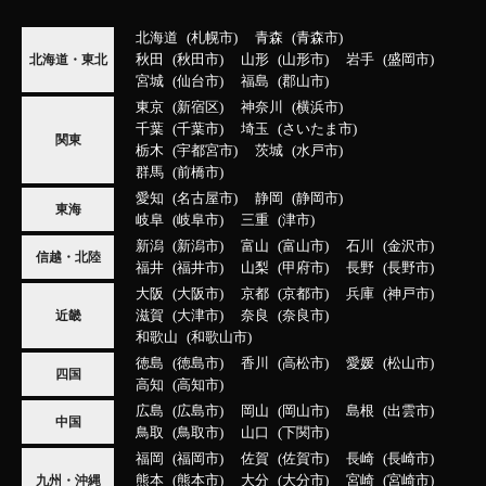
北海道
札幌市
青森
青森市
秋田
秋田市
山形
山形市
岩手
盛岡市
北海道・東北
宮城
仙台市
福島
郡山市
東京
新宿区
神奈川
横浜市
千葉
千葉市
埼玉
さいたま市
関東
栃木
宇都宮市
茨城
水戸市
群馬
前橋市
愛知
名古屋市
静岡
静岡市
東海
岐阜
岐阜市
三重
津市
新潟
新潟市
富山
富山市
石川
金沢市
信越・北陸
福井
福井市
山梨
甲府市
長野
長野市
大阪
大阪市
京都
京都市
兵庫
神戸市
滋賀
大津市
奈良
奈良市
近畿
和歌山
和歌山市
徳島
徳島市
香川
高松市
愛媛
松山市
四国
高知
高知市
広島
広島市
岡山
岡山市
島根
出雲市
中国
鳥取
鳥取市
山口
下関市
福岡
福岡市
佐賀
佐賀市
長崎
長崎市
熊本
熊本市
大分
大分市
宮崎
宮崎市
九州・沖縄