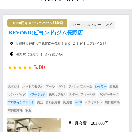
10,000円キャッシュバック対象店
パーソナルトレーニング
BEYOND(ビヨンド)ジム長野店
長野県長野市大字鶴賀南千歳町８６０−２４ ビトロアレイ 2 3F
長野駅（善光寺口）から徒歩4分
5.00
★★★★★
スタジオ
ホットスタジオ
プール
サウナ
スパ・バスルーム
シャワー
岩盤浴
サンドバッグ
パワーラック
酸素カプセル
スポーツフィールド
パウダールーム
プロテインラウンジ
売店
自動販売機
託児場
Wi-Fi
日焼けマシン
無料駐車場
有料駐車場
駅近
月会費 281,600円