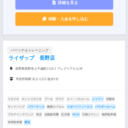
詳細を見る
体験・入会を申し込む
パーソナルトレーニング
ライザップ 長野店
長野県長野市上千歳町1120-1 アレグリアビル3F
市役所前駅 出入り口2 徒歩1分
スタジオ
ホットスタジオ
プール
サウナ
スパ・バスルーム
シャワー
岩盤浴
サンドバッグ
パワーラック
酸素カプセル
スポーツフィールド
パウダールーム
プロテインラウンジ
売店
自動販売機
託児場
Wi-Fi
日焼けマシン
無料駐車場
有料駐車場
駅近