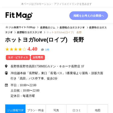
本ページはプロモーション・アフィリエイトリンクを含みます
掲載をお考えの企業様へ
ジム検索サイト FitMap
長野県
のジム
長野県
のヨガスタジオ
長野市
のヨガス
タジオ
長野駅
のヨガスタジオ
ホットヨガloIve(ロイブ) 長野
ホットヨガloIve(ロイブ) 長野
4.40
★★★★☆
1件
ヨガ・ピラティス
女性専用
長野県長野市高田1758MEGAドン・キホーテ長野店 1F
JR信越本線「長野駅」東口「長電バス」1番乗場より屋島・須坂方面
行き「高田」バス停下車、徒歩2分
平日：10:00〜22:00
土日祝：10:00〜22:00
定休日：毎週月曜
ジム情報TOP
プラン・料金
写真
口コミ
地図