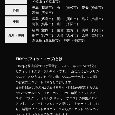
和歌山
和歌山市
徳島
徳島市
香川
高松市
愛媛
松山市
四国
高知
高知市
広島
広島市
岡山
岡山市
島根
出雲市
中国
鳥取
鳥取市
山口
下関市
福岡
福岡市
佐賀
佐賀市
長崎
長崎市
熊本
熊本市
大分
大分市
宮崎
宮崎市
九州・沖縄
鹿児島
鹿児島市
沖縄
那覇市
FitMap(フィットマップ)とは
FitMapは株式会社FiiTが運営するフィットネスジムに特化し
たフィットネスポータルサイトです。「あなたにピッタリの
ジムを」というコンセプトの元、ジムユーザー様のジム探し
のお役に立つサイト作りをしております。
またFitMapマガジンはジム検索サイトFitMapが運営するジム
やパーソナルジム・ヨガ・ホットヨガ・暗闇フィットネス・
スポーツスクール（ゴルフ/サッカー/テニス）の特集メディ
アです。「フィットネスをもっと楽しく」をテーマにしてお
り、話題のフィットネスニュースからダイエットに役立つフ
ィットネスコラムまで配信いたします。