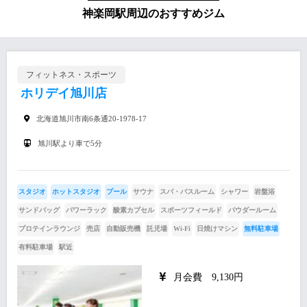
神楽岡駅周辺のおすすめジム
フィットネス・スポーツ
ホリデイ旭川店
北海道旭川市南6条通20-1978-17
旭川駅より車で5分
スタジオ
ホットスタジオ
プール
サウナ
スパ・バスルーム
シャワー
岩盤浴
サンドバッグ
パワーラック
酸素カプセル
スポーツフィールド
パウダールーム
プロテインラウンジ
売店
自動販売機
託児場
Wi-Fi
日焼けマシン
無料駐車場
有料駐車場
駅近
月会費 9,130円