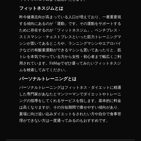
フィットネスジムとは
昨今健康志向が高まっている人口が増えており、一番重要視
する傾向にあるのが「運動」です。その運動をサポートする
ために存在するのが「フィットネスジム」。ベンチプレス・
スミスマシン・チェストプレスといった筋力トレーニングマ
シンが置いてあるところや、ランニングマシンやエアロバイ
クなどの有酸素運動ができるマシンも置いてあったりと、筋
トレを本気でやっている方から女性・初心者まで幅広くご利
用されています。FitMapでぜひ通ってみたいフィットネスジ
ムを検索してみてください。
パーソナルトレーニングとは
パーソナルトレーニングはフィットネス・ダイエットに精通
した専門家があなたとマンツーマンでダイエットやトレーニ
ングの指導をしてくれるサービスを指します。基本的に料金
は高くなりますが、その分短期間で痩せやすい傾向があり、
夏場に向け追い込みダイエットをされたい方や自分で食事管
理ができない方は一度通ってみるのもおすすめです。