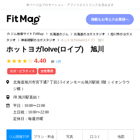
本ページはプロモーション・アフィリエイトリンクを含みます
掲載をお考えの企業様へ
ジム検索サイト FitMap
北海道
のジム
北海道
のヨガスタジオ
旭川市
のヨガス
タジオ
神楽岡駅
のヨガスタジオ
ホットヨガloIve(ロイブ) 旭川
ホットヨガloIve(ロイブ) 旭川
4.40
★★★★☆
1件
ヨガ・ピラティス
女性専用
北海道旭川市宮下通7 丁目2-5イオンモール旭川駅前 3階（ イオンラウ
ジ横 ）
JR 旭川駅直結！
平日：10:00〜22:00
土日祝：10:00〜22:00
定休日：毎週月曜
ジム情報TOP
プラン・料金
写真
口コミ
地図