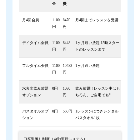
金
費
月4回会員
1100
8470
月4回までレッスンを受講
円
円
デイタイム会員
1100
8448
1ヶ月通い放題 15時スター
円
円
トのレッスンまで
フルタイム会員
1100
10483
1ヶ月通い放題
円
円
水素水飲み放題
0円
1080
飲み放題!! レッスン中はも
オプション
円
ちろん、ご自宅でも!!
バスタオルオプ
0円
550円
1レッスンにつきレンタル
ション
バスタオル1枚
口座引落し制度（自動更新システム）