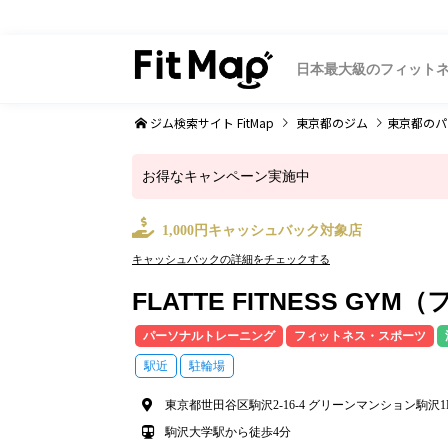
日本最大級のフィット
ジム検索サイト FitMap
東京都
のジム
東京都
のパ
お得なキャンペーン実施中
1,000円キャッシュバック対象店
キャッシュバックの詳細をチェックする
FLATTE FITNESS GY
パーソナルトレーニング
フィットネス・スポーツ
駅近
駐輪場
東京都世田谷区駒沢2-16-4 グリーンマンション駒沢1
駒沢大学駅から徒歩4分