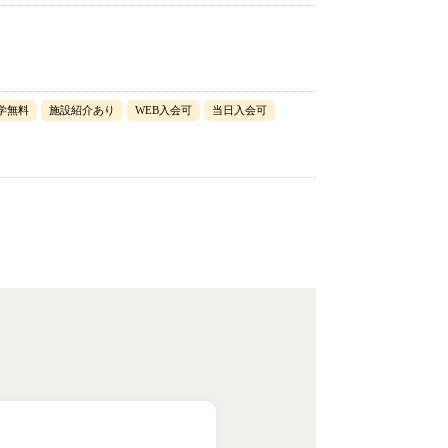
学無料
施設紹介あり
WEB入会可
当日入会可