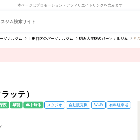
本ページはプロモーション・アフィリエイトリンクを含みます
ネスジム検索サイト
ーソナルジム
世田谷区
のパーソナルジム
駒沢大学駅
のパーソナルジム
FL
M（フラッテ）
深夜
早朝
年中無休
スタジオ
自動販売機
Wi-Fi
有料駐車場
F