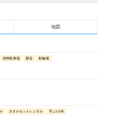
地図
有料駐車場
駅近
駐輪場
ル
タオルセットレンタル
手ぶらOK