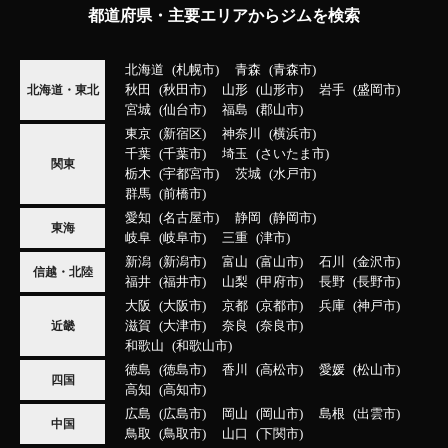
都道府県・主要エリアからジムを検索
北海道
札幌市
青森
青森市
秋田
秋田市
山形
山形市
岩手
盛岡市
北海道・東北
宮城
仙台市
福島
郡山市
東京
新宿区
神奈川
横浜市
千葉
千葉市
埼玉
さいたま市
関東
栃木
宇都宮市
茨城
水戸市
群馬
前橋市
愛知
名古屋市
静岡
静岡市
東海
岐阜
岐阜市
三重
津市
新潟
新潟市
富山
富山市
石川
金沢市
信越・北陸
福井
福井市
山梨
甲府市
長野
長野市
大阪
大阪市
京都
京都市
兵庫
神戸市
滋賀
大津市
奈良
奈良市
近畿
和歌山
和歌山市
徳島
徳島市
香川
高松市
愛媛
松山市
四国
高知
高知市
広島
広島市
岡山
岡山市
島根
出雲市
中国
鳥取
鳥取市
山口
下関市