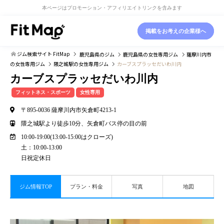
本ページはプロモーション・アフィリエイトリンクを含みます
掲載をお考えの企業様へ
ジム検索サイト FitMap
鹿児島県
のジム
鹿児島県
の女性専用ジム
薩摩川内市
の女性専用ジム
隈之城駅
の女性専用ジム
カーブスプラッセだいわ川内
カーブスプラッセだいわ川内
フィットネス・スポーツ
女性専用
〒895-0036 薩摩川内市矢倉町4213-1
隈之城駅より徒歩10分、矢倉町バス停の目の前
10:00-19:00(13:00-15:00はクローズ)
土：10:00-13:00
日祝定休日
ジム情報TOP
プラン・料金
写真
地図