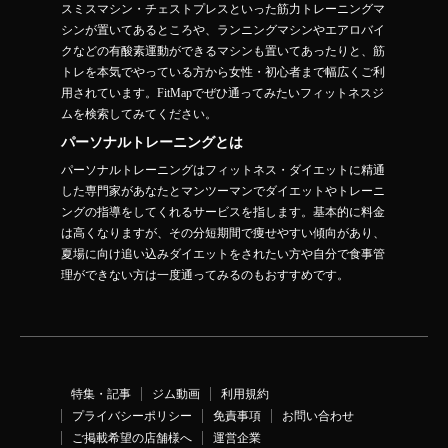
スミスマシン・チェストプレスといった筋力トレーニングマ
シンが置いてあるところや、ランニングマシンやエアロバイ
クなどの有酸素運動ができるマシンも置いてあったりと、筋
トレを本気でやっている方から女性・初心者まで幅広くご利
用されています。FitMapでぜひ通ってみたいフィットネスジ
ムを検索してみてください。
パーソナルトレーニングとは
パーソナルトレーニングはフィットネス・ダイエットに精通
した専門家があなたとマンツーマンでダイエットやトレーニ
ングの指導をしてくれるサービスを指します。基本的に料金
は高くなりますが、その分短期間で痩せやすい傾向があり、
夏場に向け追い込みダイエットをされたい方や自分で食事管
理ができない方は一度通ってみるのもおすすめです。
特集・記事
ジム動画
利用規約
プライバシーポリシー
免責事項
お問い合わせ
ご掲載希望の店舗様へ
運営企業