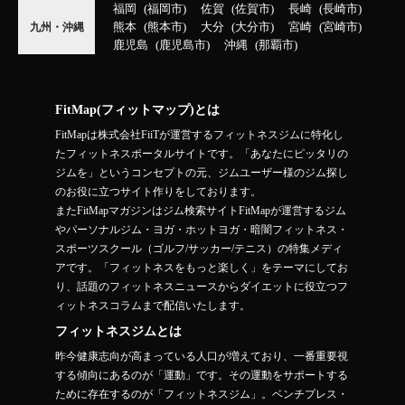
福岡
福岡市
佐賀
佐賀市
長崎
長崎市
熊本
熊本市
大分
大分市
宮崎
宮崎市
九州・沖縄
鹿児島
鹿児島市
沖縄
那覇市
FitMap(フィットマップ)とは
FitMapは株式会社FiiTが運営するフィットネスジムに特化し
たフィットネスポータルサイトです。「あなたにピッタリの
ジムを」というコンセプトの元、ジムユーザー様のジム探し
のお役に立つサイト作りをしております。
またFitMapマガジンはジム検索サイトFitMapが運営するジム
やパーソナルジム・ヨガ・ホットヨガ・暗闇フィットネス・
スポーツスクール（ゴルフ/サッカー/テニス）の特集メディ
アです。「フィットネスをもっと楽しく」をテーマにしてお
り、話題のフィットネスニュースからダイエットに役立つフ
ィットネスコラムまで配信いたします。
フィットネスジムとは
昨今健康志向が高まっている人口が増えており、一番重要視
する傾向にあるのが「運動」です。その運動をサポートする
ために存在するのが「フィットネスジム」。ベンチプレス・