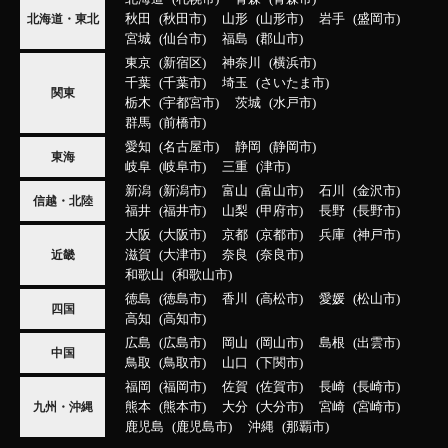
秋田
秋田市
山形
山形市
岩手
盛岡市
北海道・東北
宮城
仙台市
福島
郡山市
東京
新宿区
神奈川
横浜市
千葉
千葉市
埼玉
さいたま市
関東
栃木
宇都宮市
茨城
水戸市
群馬
前橋市
愛知
名古屋市
静岡
静岡市
東海
岐阜
岐阜市
三重
津市
新潟
新潟市
富山
富山市
石川
金沢市
信越・北陸
福井
福井市
山梨
甲府市
長野
長野市
大阪
大阪市
京都
京都市
兵庫
神戸市
滋賀
大津市
奈良
奈良市
近畿
和歌山
和歌山市
徳島
徳島市
香川
高松市
愛媛
松山市
四国
高知
高知市
広島
広島市
岡山
岡山市
島根
出雲市
中国
鳥取
鳥取市
山口
下関市
福岡
福岡市
佐賀
佐賀市
長崎
長崎市
熊本
熊本市
大分
大分市
宮崎
宮崎市
九州・沖縄
鹿児島
鹿児島市
沖縄
那覇市