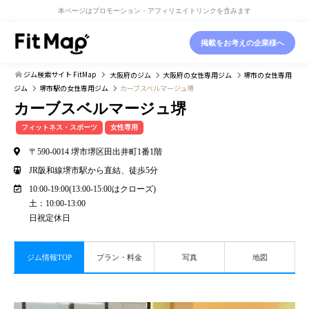
本ページはプロモーション・アフィリエイトリンクを含みます
掲載をお考えの企業様へ
ジム検索サイト FitMap
大阪府
のジム
大阪府
の女性専用ジム
堺市
の女性専用
ジム
堺市駅
の女性専用ジム
カーブスベルマージュ堺
カーブスベルマージュ堺
フィットネス・スポーツ
女性専用
〒590-0014 堺市堺区田出井町1番1階
JR阪和線堺市駅から直結、徒歩5分
10:00-19:00(13:00-15:00はクローズ)
土：10:00-13:00
日祝定休日
ジム情報TOP
プラン・料金
写真
地図