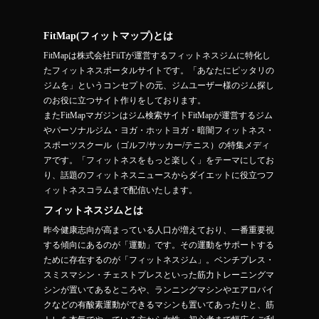
FitMap(フィットマップ)とは
FitMapは株式会社FiiTが運営するフィットネスジムに特化し
たフィットネスポータルサイトです。「あなたにピッタリの
ジムを」というコンセプトの元、ジムユーザー様のジム探し
のお役に立つサイト作りをしております。
またFitMapマガジンはジム検索サイトFitMapが運営するジム
やパーソナルジム・ヨガ・ホットヨガ・暗闇フィットネス・
スポーツスクール（ゴルフ/サッカー/テニス）の特集メディ
アです。「フィットネスをもっと楽しく」をテーマにしてお
り、話題のフィットネスニュースからダイエットに役立つフ
ィットネスコラムまで配信いたします。
フィットネスジムとは
昨今健康志向が高まっている人口が増えており、一番重要視
する傾向にあるのが「運動」です。その運動をサポートする
ために存在するのが「フィットネスジム」。ベンチプレス・
スミスマシン・チェストプレスといった筋力トレーニングマ
シンが置いてあるところや、ランニングマシンやエアロバイ
クなどの有酸素運動ができるマシンも置いてあったりと、筋