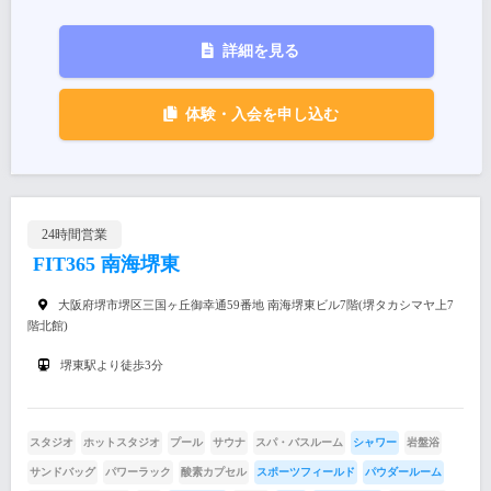
詳細を見る
体験・入会を申し込む
24時間営業
FIT365 南海堺東
大阪府堺市堺区三国ヶ丘御幸通59番地 南海堺東ビル7階(堺タカシマヤ上7
階北館)
堺東駅より徒歩3分
スタジオ
ホットスタジオ
プール
サウナ
スパ・バスルーム
シャワー
岩盤浴
サンドバッグ
パワーラック
酸素カプセル
スポーツフィールド
パウダールーム