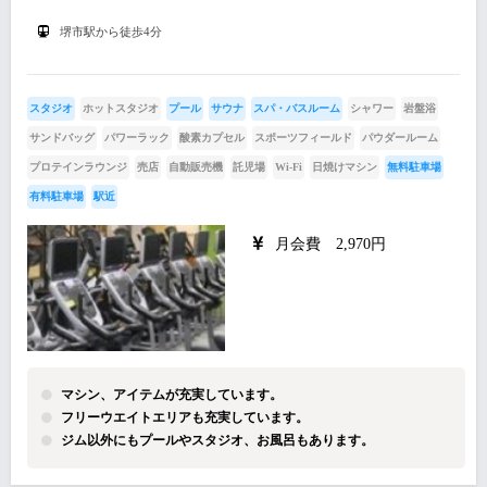
堺市駅から徒歩4分
スタジオ
ホットスタジオ
プール
サウナ
スパ・バスルーム
シャワー
岩盤浴
サンドバッグ
パワーラック
酸素カプセル
スポーツフィールド
パウダールーム
プロテインラウンジ
売店
自動販売機
託児場
Wi-Fi
日焼けマシン
無料駐車場
有料駐車場
駅近
月会費 2,970円
マシン、アイテムが充実しています。
フリーウエイトエリアも充実しています。
ジム以外にもプールやスタジオ、お風呂もあります。