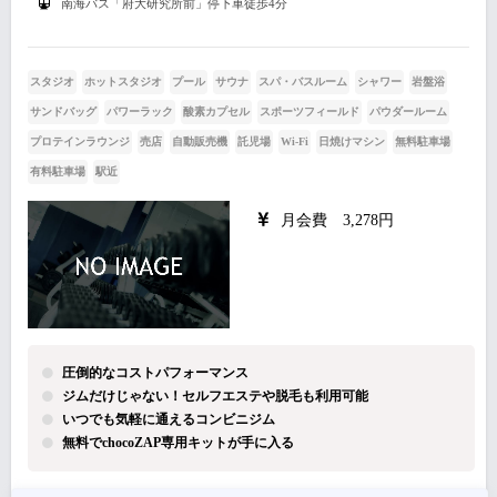
南海バス「府大研究所前」停下車徒歩4分
スタジオ
ホットスタジオ
プール
サウナ
スパ・バスルーム
シャワー
岩盤浴
サンドバッグ
パワーラック
酸素カプセル
スポーツフィールド
パウダールーム
プロテインラウンジ
売店
自動販売機
託児場
Wi-Fi
日焼けマシン
無料駐車場
有料駐車場
駅近
月会費 3,278円
圧倒的なコストパフォーマンス
ジムだけじゃない！セルフエステや脱毛も利用可能
いつでも気軽に通えるコンビニジム
無料でchocoZAP専用キットが手に入る