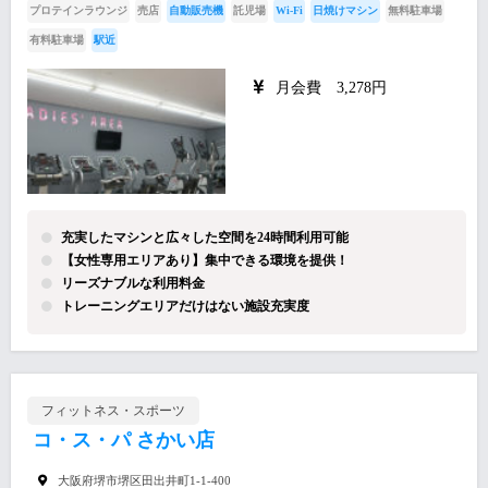
プロテインラウンジ
売店
自動販売機
託児場
Wi-Fi
日焼けマシン
無料駐車場
有料駐車場
駅近
月会費 3,278円
充実したマシンと広々した空間を24時間利用可能
【女性専用エリアあり】集中できる環境を提供！
リーズナブルな利用料金
トレーニングエリアだけはない施設充実度
フィットネス・スポーツ
コ・ス・パ さかい店
大阪府堺市堺区田出井町1-1-400